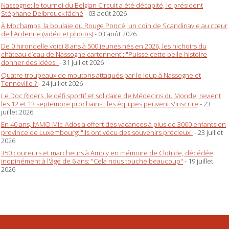
Nassogne: le tournoi du Belgian Circuit a été décapité, le président
Stéphane Delbrouck fâché
- 03 août 2026
À Mochamps, la boulaie du Rouge Poncé, un coin de Scandinavie au cœur
de l'Ardenne (vidéo et photos)
- 03 août 2026
De 0 hirondelle voici 8 ans à 500 jeunes nés en 2026, les nichoirs du
château d’eau de Nassogne cartonnent : "Puisse cette belle histoire
donner des idées"
- 31 juillet 2026
Quatre troupeaux de moutons attaqués par le loup à Nassogne et
Tenneville ?
- 24 juillet 2026
Le Doc Riders, le défi sportif et solidaire de Médecins du Monde, revient
les 12 et 13 septembre prochains : les équipes peuvent s'inscrire
- 23
juillet 2026
En 40 ans, l’AMO Mic-Ados a offert des vacances à plus de 3000 enfants en
province de Luxembourg: "Ils ont vécu des souvenirs précieux"
- 23 juillet
2026
350 coureurs et marcheurs à Ambly en mémoire de Clotilde, décédée
inopinément à l'âge de 6 ans: "Cela nous touche beaucoup"
- 19 juillet
2026