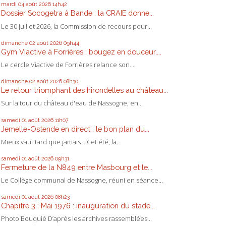
mardi 04
août 2026
14h42
Dossier Socogetra à Bande : la CRAIE donne...
Le 30 juillet 2026, la Commission de recours pour...
dimanche 02
août 2026
09h44
Gym Viactive à Forrières : bougez en douceur,...
Le cercle Viactive de Forrières relance son...
dimanche 02
août 2026
08h30
Le retour triomphant des hirondelles au château...
Sur la tour du château d'eau de Nassogne, en...
samedi 01
août 2026
11h07
Jemelle-Ostende en direct : le bon plan du...
Mieux vaut tard que jamais... Cet été, la...
samedi 01
août 2026
09h31
Fermeture de la N849 entre Masbourg et le...
Le Collège communal de Nassogne, réuni en séance...
samedi 01
août 2026
08h23
Chapitre 3 : Mai 1976 : inauguration du stade...
Photo Bouquié D’après les archives rassemblées...