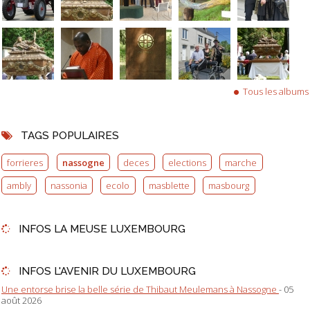
Tous les albums
TAGS POPULAIRES
forrieres
nassogne
deces
elections
marche
ambly
nassonia
ecolo
masblette
masbourg
INFOS LA MEUSE LUXEMBOURG
INFOS L'AVENIR DU LUXEMBOURG
Une entorse brise la belle série de Thibaut Meulemans à Nassogne
- 05
août 2026