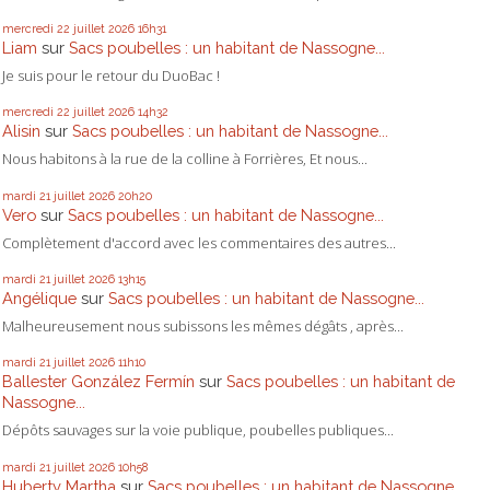
mercredi 22
juillet 2026
16h31
Liam
sur
Sacs poubelles : un habitant de Nassogne...
Je suis pour le retour du DuoBac !
mercredi 22
juillet 2026
14h32
Alisin
sur
Sacs poubelles : un habitant de Nassogne...
Nous habitons à la rue de la colline à Forrières, Et nous...
mardi 21
juillet 2026
20h20
Vero
sur
Sacs poubelles : un habitant de Nassogne...
Complètement d'accord avec les commentaires des autres...
mardi 21
juillet 2026
13h15
Angélique
sur
Sacs poubelles : un habitant de Nassogne...
Malheureusement nous subissons les mêmes dégâts , après...
mardi 21
juillet 2026
11h10
Ballester González Fermín
sur
Sacs poubelles : un habitant de
Nassogne...
Dépôts sauvages sur la voie publique, poubelles publiques...
mardi 21
juillet 2026
10h58
Huberty Martha
sur
Sacs poubelles : un habitant de Nassogne...