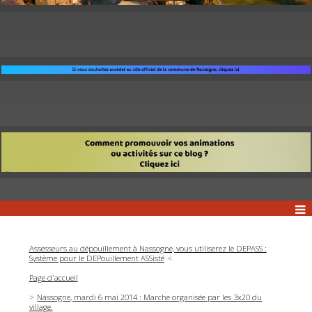
Assesseurs au dépouillement à Nassogne, vous utiliserez le DEPASS :
Système pour le DEPouillement ASSisté
Page d'accueil
Nassogne, mardi 6 mai 2014 : Marche organisée par les 3x20 du
village.