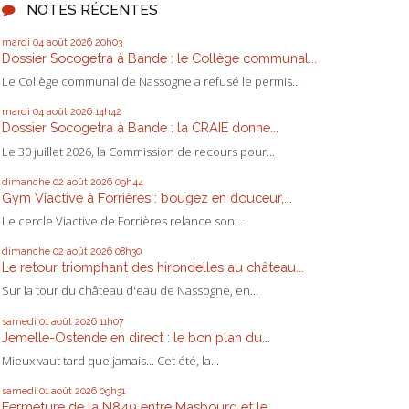
NOTES RÉCENTES
mardi 04
août 2026
20h03
Dossier Socogetra à Bande : le Collège communal...
Le Collège communal de Nassogne a refusé le permis...
mardi 04
août 2026
14h42
Dossier Socogetra à Bande : la CRAIE donne...
Le 30 juillet 2026, la Commission de recours pour...
dimanche 02
août 2026
09h44
Gym Viactive à Forrières : bougez en douceur,...
Le cercle Viactive de Forrières relance son...
dimanche 02
août 2026
08h30
Le retour triomphant des hirondelles au château...
Sur la tour du château d'eau de Nassogne, en...
samedi 01
août 2026
11h07
Jemelle-Ostende en direct : le bon plan du...
Mieux vaut tard que jamais... Cet été, la...
samedi 01
août 2026
09h31
Fermeture de la N849 entre Masbourg et le...