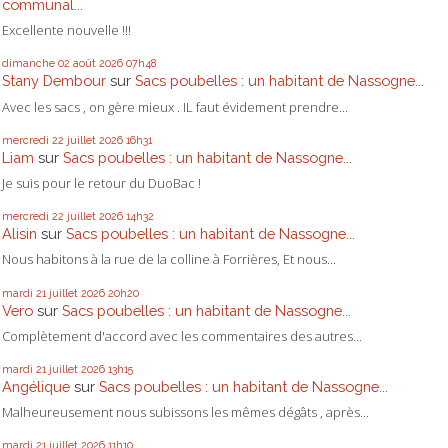
communal...
Excellente nouvelle !!!
dimanche 02
août 2026
07h48
Stany Dembour
sur
Sacs poubelles : un habitant de Nassogne...
Avec les sacs , on gère mieux . IL faut évidement prendre...
mercredi 22
juillet 2026
16h31
Liam
sur
Sacs poubelles : un habitant de Nassogne...
Je suis pour le retour du DuoBac !
mercredi 22
juillet 2026
14h32
Alisin
sur
Sacs poubelles : un habitant de Nassogne...
Nous habitons à la rue de la colline à Forrières, Et nous...
mardi 21
juillet 2026
20h20
Vero
sur
Sacs poubelles : un habitant de Nassogne...
Complètement d'accord avec les commentaires des autres...
mardi 21
juillet 2026
13h15
Angélique
sur
Sacs poubelles : un habitant de Nassogne...
Malheureusement nous subissons les mêmes dégâts , après...
mardi 21
juillet 2026
11h10