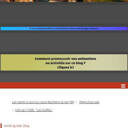
Les petits trucs qui vous facilitent la vie (59)
Page d'accueil
Info de l'ASBL "Les Goffes"
lundi 19
mai 2014