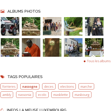
ALBUMS PHOTOS
Tous les albums
TAGS POPULAIRES
forrieres
nassogne
deces
elections
marche
ambly
nassonia
ecolo
masblette
masbourg
INFOS LA MEUSE LUXEMBOURG