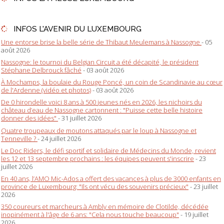
INFOS L'AVENIR DU LUXEMBOURG
Une entorse brise la belle série de Thibaut Meulemans à Nassogne
- 05
août 2026
Nassogne: le tournoi du Belgian Circuit a été décapité, le président
Stéphane Delbrouck fâché
- 03 août 2026
À Mochamps, la boulaie du Rouge Poncé, un coin de Scandinavie au cœur
de l'Ardenne (vidéo et photos)
- 03 août 2026
De 0 hirondelle voici 8 ans à 500 jeunes nés en 2026, les nichoirs du
château d’eau de Nassogne cartonnent : "Puisse cette belle histoire
donner des idées"
- 31 juillet 2026
Quatre troupeaux de moutons attaqués par le loup à Nassogne et
Tenneville ?
- 24 juillet 2026
Le Doc Riders, le défi sportif et solidaire de Médecins du Monde, revient
les 12 et 13 septembre prochains : les équipes peuvent s'inscrire
- 23
juillet 2026
En 40 ans, l’AMO Mic-Ados a offert des vacances à plus de 3000 enfants en
province de Luxembourg: "Ils ont vécu des souvenirs précieux"
- 23 juillet
2026
350 coureurs et marcheurs à Ambly en mémoire de Clotilde, décédée
inopinément à l'âge de 6 ans: "Cela nous touche beaucoup"
- 19 juillet
2026