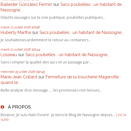
Ballester González Fermín
sur
Sacs poubelles : un habitant de
Nassogne...
Dépôts sauvages sur la voie publique, poubelles publiques...
mardi 21
juillet 2026
10h58
Huberty Martha
sur
Sacs poubelles : un habitant de Nassogne...
Je souhaiterais ardemment le retour au containers...
mardi 21
juillet 2026
10h44
Losseau
sur
Sacs poubelles : un habitant de Nassogne...
Sans compter la qualité des sacs et un passage par...
mercredi 15
juillet 2026
09h45
Marie-Jean Collard
sur
Fermeture de la boucherie Magerotte :
quand le...
Belle analyse d’un message….. les promesses non tenues...
À PROPOS
Bonjour, Je suis Alain Evrard. je tiens le Blog de Nassogne depuis...
Lire la
suite