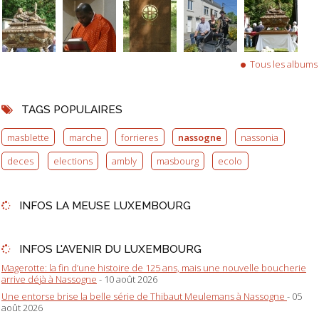
Tous les albums
TAGS POPULAIRES
masblette
marche
forrieres
nassogne
nassonia
deces
elections
ambly
masbourg
ecolo
INFOS LA MEUSE LUXEMBOURG
INFOS L'AVENIR DU LUXEMBOURG
Magerotte: la fin d’une histoire de 125 ans, mais une nouvelle boucherie
arrive déjà à Nassogne
- 10 août 2026
Une entorse brise la belle série de Thibaut Meulemans à Nassogne
- 05
août 2026