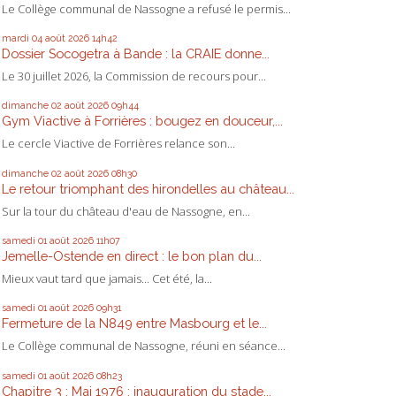
Le Collège communal de Nassogne a refusé le permis...
mardi 04
août 2026
14h42
Dossier Socogetra à Bande : la CRAIE donne...
Le 30 juillet 2026, la Commission de recours pour...
dimanche 02
août 2026
09h44
Gym Viactive à Forrières : bougez en douceur,...
Le cercle Viactive de Forrières relance son...
dimanche 02
août 2026
08h30
Le retour triomphant des hirondelles au château...
Sur la tour du château d'eau de Nassogne, en...
samedi 01
août 2026
11h07
Jemelle-Ostende en direct : le bon plan du...
Mieux vaut tard que jamais... Cet été, la...
samedi 01
août 2026
09h31
Fermeture de la N849 entre Masbourg et le...
Le Collège communal de Nassogne, réuni en séance...
samedi 01
août 2026
08h23
Chapitre 3 : Mai 1976 : inauguration du stade...