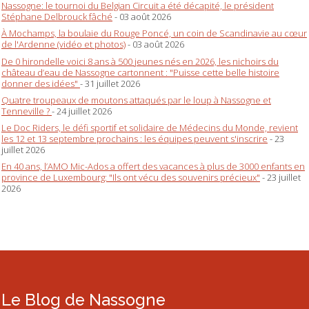
Nassogne: le tournoi du Belgian Circuit a été décapité, le président
Stéphane Delbrouck fâché
- 03 août 2026
À Mochamps, la boulaie du Rouge Poncé, un coin de Scandinavie au cœur
de l'Ardenne (vidéo et photos)
- 03 août 2026
De 0 hirondelle voici 8 ans à 500 jeunes nés en 2026, les nichoirs du
château d’eau de Nassogne cartonnent : "Puisse cette belle histoire
donner des idées"
- 31 juillet 2026
Quatre troupeaux de moutons attaqués par le loup à Nassogne et
Tenneville ?
- 24 juillet 2026
Le Doc Riders, le défi sportif et solidaire de Médecins du Monde, revient
les 12 et 13 septembre prochains : les équipes peuvent s'inscrire
- 23
juillet 2026
En 40 ans, l’AMO Mic-Ados a offert des vacances à plus de 3000 enfants en
province de Luxembourg: "Ils ont vécu des souvenirs précieux"
- 23 juillet
2026
Le Blog de Nassogne