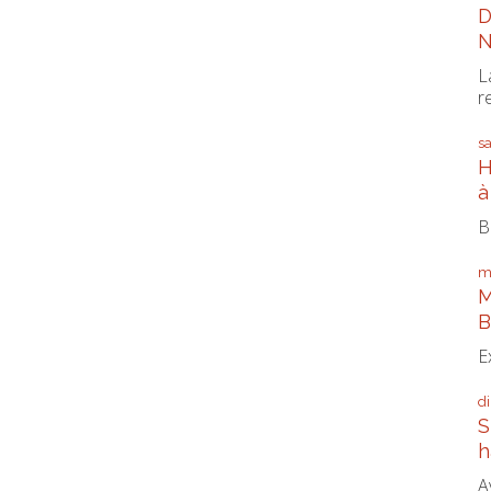
D
N
L
r
s
H
à
B
m
M
B
E
d
S
h
A