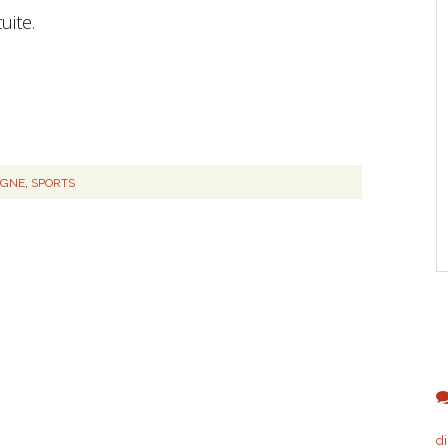
uite.
OGNE
,
SPORTS
d