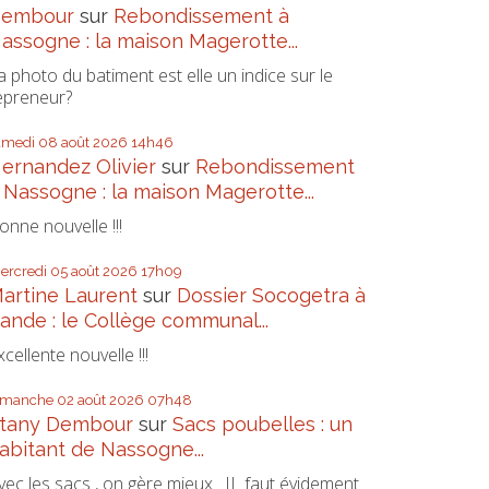
embour
sur
Rebondissement à
assogne : la maison Magerotte...
a photo du batiment est elle un indice sur le
epreneur?
amedi 08
août 2026
14h46
ernandez Olivier
sur
Rebondissement
 Nassogne : la maison Magerotte...
onne nouvelle !!!
ercredi 05
août 2026
17h09
artine Laurent
sur
Dossier Socogetra à
ande : le Collège communal...
xcellente nouvelle !!!
imanche 02
août 2026
07h48
tany Dembour
sur
Sacs poubelles : un
abitant de Nassogne...
vec les sacs , on gère mieux . IL faut évidement