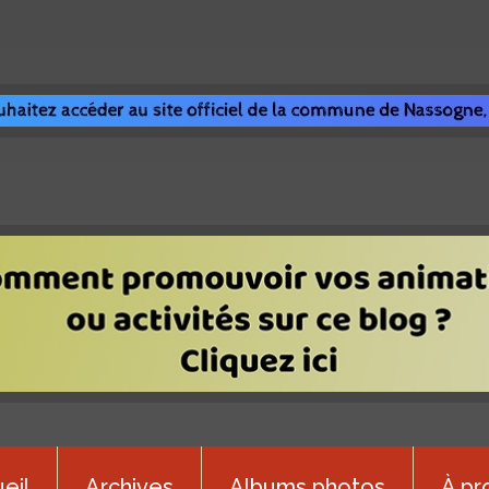
eil
Archives
Albums photos
À pr