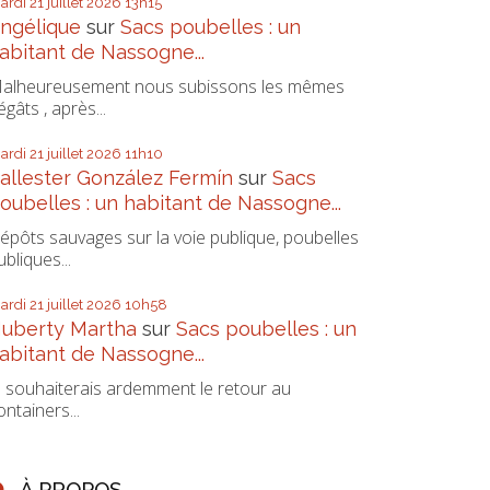
ardi 21
juillet 2026
13h15
ngélique
sur
Sacs poubelles : un
abitant de Nassogne...
alheureusement nous subissons les mêmes
égâts , après...
ardi 21
juillet 2026
11h10
allester González Fermín
sur
Sacs
oubelles : un habitant de Nassogne...
épôts sauvages sur la voie publique, poubelles
ubliques...
ardi 21
juillet 2026
10h58
uberty Martha
sur
Sacs poubelles : un
abitant de Nassogne...
e souhaiterais ardemment le retour au
ontainers...
À PROPOS