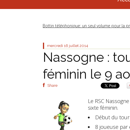
Bottin téléphonique: un seul volume pour la p
mercredi 16
juillet 2014
Nassogne : tou
féminin le 9 a
Share
Le RSC Nassogne 
sixte féminin.
Début du tour
8 joueuse par