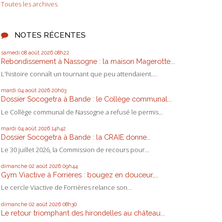
Toutes les archives
NOTES RÉCENTES
samedi 08
août 2026
08h22
Rebondissement à Nassogne : la maison Magerotte...
L'histoire connaît un tournant que peu attendaient....
mardi 04
août 2026
20h03
Dossier Socogetra à Bande : le Collège communal...
Le Collège communal de Nassogne a refusé le permis...
mardi 04
août 2026
14h42
Dossier Socogetra à Bande : la CRAIE donne...
Le 30 juillet 2026, la Commission de recours pour...
dimanche 02
août 2026
09h44
Gym Viactive à Forrières : bougez en douceur,...
Le cercle Viactive de Forrières relance son...
dimanche 02
août 2026
08h30
Le retour triomphant des hirondelles au château...