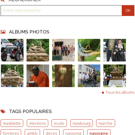
ALBUMS PHOTOS
Tous les albums
TAGS POPULAIRES
masblette
elections
ecolo
masbourg
marche
forrieres
ambly
deces
nassonia
nassogne