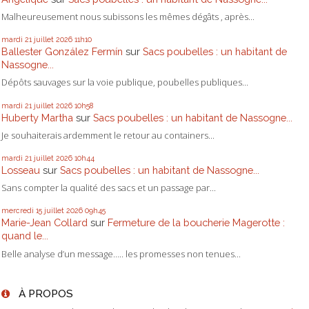
Malheureusement nous subissons les mêmes dégâts , après...
mardi 21
juillet 2026
11h10
Ballester González Fermín
sur
Sacs poubelles : un habitant de
Nassogne...
Dépôts sauvages sur la voie publique, poubelles publiques...
mardi 21
juillet 2026
10h58
Huberty Martha
sur
Sacs poubelles : un habitant de Nassogne...
Je souhaiterais ardemment le retour au containers...
mardi 21
juillet 2026
10h44
Losseau
sur
Sacs poubelles : un habitant de Nassogne...
Sans compter la qualité des sacs et un passage par...
mercredi 15
juillet 2026
09h45
Marie-Jean Collard
sur
Fermeture de la boucherie Magerotte :
quand le...
Belle analyse d’un message….. les promesses non tenues...
À PROPOS