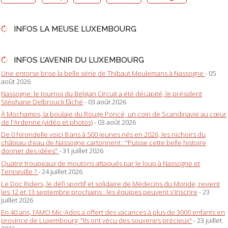
INFOS LA MEUSE LUXEMBOURG
INFOS L'AVENIR DU LUXEMBOURG
Une entorse brise la belle série de Thibaut Meulemans à Nassogne
- 05
août 2026
Nassogne: le tournoi du Belgian Circuit a été décapité, le président
Stéphane Delbrouck fâché
- 03 août 2026
À Mochamps, la boulaie du Rouge Poncé, un coin de Scandinavie au cœur
de l'Ardenne (vidéo et photos)
- 03 août 2026
De 0 hirondelle voici 8 ans à 500 jeunes nés en 2026, les nichoirs du
château d’eau de Nassogne cartonnent : "Puisse cette belle histoire
donner des idées"
- 31 juillet 2026
Quatre troupeaux de moutons attaqués par le loup à Nassogne et
Tenneville ?
- 24 juillet 2026
Le Doc Riders, le défi sportif et solidaire de Médecins du Monde, revient
les 12 et 13 septembre prochains : les équipes peuvent s'inscrire
- 23
juillet 2026
En 40 ans, l’AMO Mic-Ados a offert des vacances à plus de 3000 enfants en
province de Luxembourg: "Ils ont vécu des souvenirs précieux"
- 23 juillet