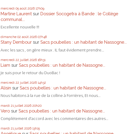
mercredi 05
août 2026
17h09
Martine Laurent
sur
Dossier Socogetra à Bande : le Collège
communal...
Excellente nouvelle !!!
dimanche 02
août 2026
07h48
Stany Dembour
sur
Sacs poubelles : un habitant de Nassogne...
Avec les sacs , on gère mieux . IL faut évidement prendre...
mercredi 22
juillet 2026
16h31
Liam
sur
Sacs poubelles : un habitant de Nassogne...
Je suis pour le retour du DuoBac !
mercredi 22
juillet 2026
14h32
Alisin
sur
Sacs poubelles : un habitant de Nassogne...
Nous habitons à la rue de la colline à Forrières, Et nous...
mardi 21
juillet 2026
20h20
Vero
sur
Sacs poubelles : un habitant de Nassogne...
Complètement d'accord avec les commentaires des autres...
mardi 21
juillet 2026
13h15
Angélique
sur
Sacs poubelles : un habitant de Nassogne...