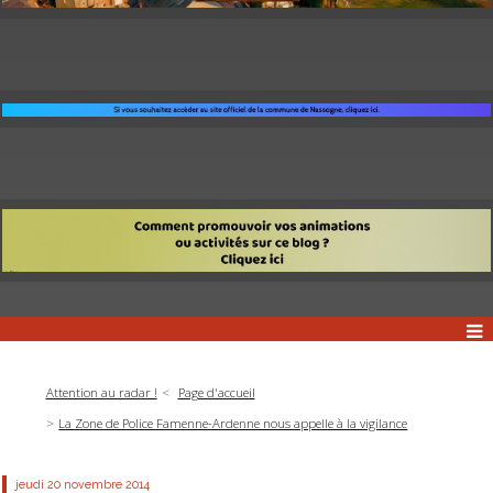
Attention au radar !
Page d'accueil
La Zone de Police Famenne-Ardenne nous appelle à la vigilance
jeudi 20
novembre 2014