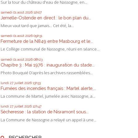
Sur la tour du château d'eau de Nassogne, en...
samedi 01
août 2026
11h07
Jemelle-Ostende en direct : le bon plan du...
Mieux vaut tard que jamais... Cet été, la...
samedi 01
août 2026
09h31
Fermeture de la N849 entre Masbourg et le...
Le Collège communal de Nassogne, réuni en séance...
samedi 01
août 2026
08h23
Chapitre 3 : Mai 1976 : inauguration du stade...
Photo Bouquié D’après les archives rassemblées...
lundi 27
juillet 2026
13h33
Fumées des incendies français : Martel alerte,...
La commune de Martel, jumelée avec Nassogne, a...
lundi 27
juillet 2026
12h47
Sécheresse : la station de Nisramont sous...
La Commune de Nassogne a relayé un appel à une...
RECHERCHER