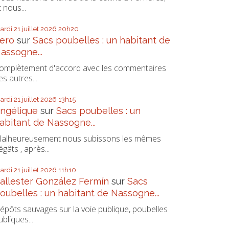
t nous...
ardi 21
juillet 2026
20h20
ero
sur
Sacs poubelles : un habitant de
assogne...
omplètement d'accord avec les commentaires
es autres...
ardi 21
juillet 2026
13h15
ngélique
sur
Sacs poubelles : un
abitant de Nassogne...
alheureusement nous subissons les mêmes
égâts , après...
ardi 21
juillet 2026
11h10
allester González Fermín
sur
Sacs
oubelles : un habitant de Nassogne...
épôts sauvages sur la voie publique, poubelles
ubliques...