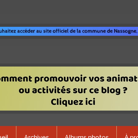
eil
Archives
Albums photos
À pr