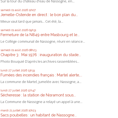
Sur la tour du château d'eau de Nassogne, en...
samedi 01
août 2026
11h07
Jemelle-Ostende en direct : le bon plan du...
Mieux vaut tard que jamais... Cet été, la...
samedi 01
août 2026
09h31
Fermeture de la N849 entre Masbourg et le...
Le Collège communal de Nassogne, réuni en séance...
samedi 01
août 2026
08h23
Chapitre 3 : Mai 1976 : inauguration du stade...
Photo Bouquié D’après les archives rassemblées...
lundi 27
juillet 2026
13h33
Fumées des incendies français : Martel alerte,...
La commune de Martel, jumelée avec Nassogne, a...
lundi 27
juillet 2026
12h47
Sécheresse : la station de Nisramont sous...
La Commune de Nassogne a relayé un appel à une...
mardi 21
juillet 2026
10h23
Sacs poubelles : un habitant de Nassogne...