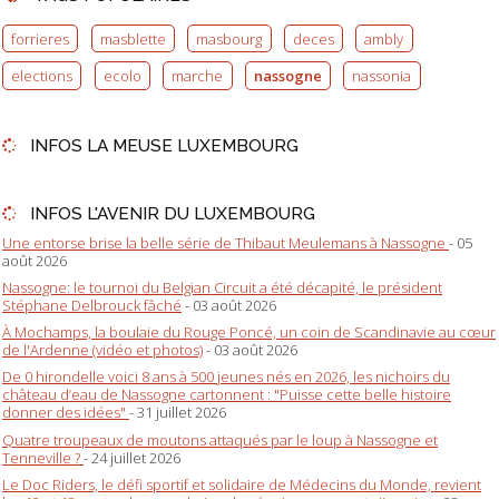
forrieres
masblette
masbourg
deces
ambly
elections
ecolo
marche
nassogne
nassonia
INFOS LA MEUSE LUXEMBOURG
INFOS L'AVENIR DU LUXEMBOURG
Une entorse brise la belle série de Thibaut Meulemans à Nassogne
- 05
août 2026
Nassogne: le tournoi du Belgian Circuit a été décapité, le président
Stéphane Delbrouck fâché
- 03 août 2026
À Mochamps, la boulaie du Rouge Poncé, un coin de Scandinavie au cœur
de l'Ardenne (vidéo et photos)
- 03 août 2026
De 0 hirondelle voici 8 ans à 500 jeunes nés en 2026, les nichoirs du
château d’eau de Nassogne cartonnent : "Puisse cette belle histoire
donner des idées"
- 31 juillet 2026
Quatre troupeaux de moutons attaqués par le loup à Nassogne et
Tenneville ?
- 24 juillet 2026
Le Doc Riders, le défi sportif et solidaire de Médecins du Monde, revient