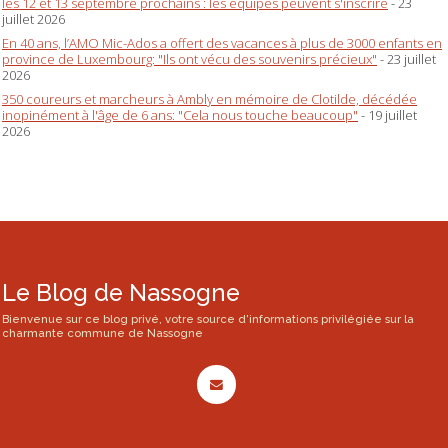
les 12 et 13 septembre prochains : les équipes peuvent s'inscrire
- 23
juillet 2026
En 40 ans, l’AMO Mic-Ados a offert des vacances à plus de 3000 enfants en
province de Luxembourg: "Ils ont vécu des souvenirs précieux"
- 23 juillet
2026
350 coureurs et marcheurs à Ambly en mémoire de Clotilde, décédée
inopinément à l'âge de 6 ans: "Cela nous touche beaucoup"
- 19 juillet
2026
Le Blog de Nassogne
Bienvenue sur ce blog privé, votre source d'informations privilégiée sur la
charmante commune de Nassogne