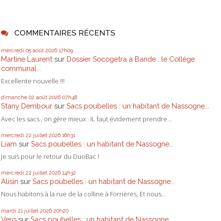
COMMENTAIRES RÉCENTS
mercredi 05
août 2026
17h09
Martine Laurent
sur
Dossier Socogetra à Bande : le Collège
communal...
Excellente nouvelle !!!
dimanche 02
août 2026
07h48
Stany Dembour
sur
Sacs poubelles : un habitant de Nassogne...
Avec les sacs , on gère mieux . IL faut évidement prendre...
mercredi 22
juillet 2026
16h31
Liam
sur
Sacs poubelles : un habitant de Nassogne...
Je suis pour le retour du DuoBac !
mercredi 22
juillet 2026
14h32
Alisin
sur
Sacs poubelles : un habitant de Nassogne...
Nous habitons à la rue de la colline à Forrières, Et nous...
mardi 21
juillet 2026
20h20
Vero
sur
Sacs poubelles : un habitant de Nassogne...