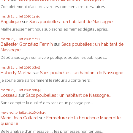
Complètement d'accord avec les commentaires des autres...
mardi 21
juillet 2026
13h15
Angélique
sur
Sacs poubelles : un habitant de Nassogne...
Malheureusement nous subissons les mêmes dégâts , après...
mardi 21
juillet 2026
11h10
Ballester González Fermín
sur
Sacs poubelles : un habitant de
Nassogne...
Dépôts sauvages sur la voie publique, poubelles publiques...
mardi 21
juillet 2026
10h58
Huberty Martha
sur
Sacs poubelles : un habitant de Nassogne...
Je souhaiterais ardemment le retour au containers...
mardi 21
juillet 2026
10h44
Losseau
sur
Sacs poubelles : un habitant de Nassogne...
Sans compter la qualité des sacs et un passage par...
mercredi 15
juillet 2026
09h45
Marie-Jean Collard
sur
Fermeture de la boucherie Magerotte :
quand le...
Belle analyse d’un message….. les promesses non tenues...