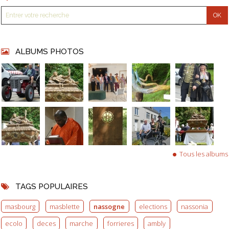
ALBUMS PHOTOS
Tous les albums
TAGS POPULAIRES
masbourg
masblette
nassogne
elections
nassonia
ecolo
deces
marche
forrieres
ambly