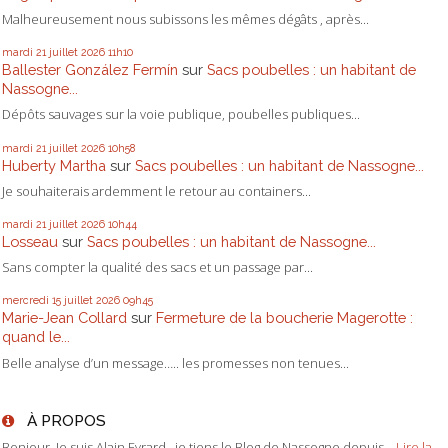
Malheureusement nous subissons les mêmes dégâts , après...
mardi 21
juillet 2026
11h10
Ballester González Fermín
sur
Sacs poubelles : un habitant de
Nassogne...
Dépôts sauvages sur la voie publique, poubelles publiques...
mardi 21
juillet 2026
10h58
Huberty Martha
sur
Sacs poubelles : un habitant de Nassogne...
Je souhaiterais ardemment le retour au containers...
mardi 21
juillet 2026
10h44
Losseau
sur
Sacs poubelles : un habitant de Nassogne...
Sans compter la qualité des sacs et un passage par...
mercredi 15
juillet 2026
09h45
Marie-Jean Collard
sur
Fermeture de la boucherie Magerotte :
quand le...
Belle analyse d’un message….. les promesses non tenues...
À PROPOS
Bonjour, Je suis Alain Evrard. je tiens le Blog de Nassogne depuis...
Lire la