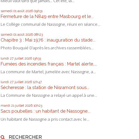
Mieux vaut tard que jamais... Cet été, la...
samedi 01
août 2026
09h31
Fermeture de la N849 entre Masbourg et le...
Le Collège communal de Nassogne, réuni en séance...
samedi 01
août 2026
08h23
Chapitre 3 : Mai 1976 : inauguration du stade...
Photo Bouquié D’après les archives rassemblées...
lundi 27
juillet 2026
13h33
Fumées des incendies français : Martel alerte,...
La commune de Martel, jumelée avec Nassogne, a...
lundi 27
juillet 2026
12h47
Sécheresse : la station de Nisramont sous...
La Commune de Nassogne a relayé un appel à une...
mardi 21
juillet 2026
10h23
Sacs poubelles : un habitant de Nassogne...
Un habitant de Nassogne a pris contact avec le...
RECHERCHER