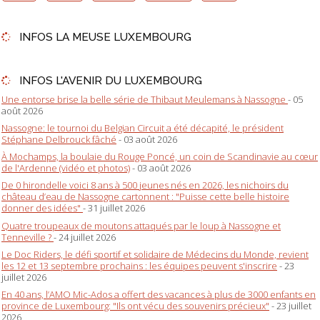
INFOS LA MEUSE LUXEMBOURG
INFOS L'AVENIR DU LUXEMBOURG
Une entorse brise la belle série de Thibaut Meulemans à Nassogne
- 05
août 2026
Nassogne: le tournoi du Belgian Circuit a été décapité, le président
Stéphane Delbrouck fâché
- 03 août 2026
À Mochamps, la boulaie du Rouge Poncé, un coin de Scandinavie au cœur
de l'Ardenne (vidéo et photos)
- 03 août 2026
De 0 hirondelle voici 8 ans à 500 jeunes nés en 2026, les nichoirs du
château d’eau de Nassogne cartonnent : "Puisse cette belle histoire
donner des idées"
- 31 juillet 2026
Quatre troupeaux de moutons attaqués par le loup à Nassogne et
Tenneville ?
- 24 juillet 2026
Le Doc Riders, le défi sportif et solidaire de Médecins du Monde, revient
les 12 et 13 septembre prochains : les équipes peuvent s'inscrire
- 23
juillet 2026
En 40 ans, l’AMO Mic-Ados a offert des vacances à plus de 3000 enfants en
province de Luxembourg: "Ils ont vécu des souvenirs précieux"
- 23 juillet
2026