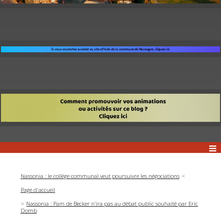
Nassonia : le collège communal veut poursuivre les négociations
Page d'accueil
Nassonia : Pam de Becker n’ira pas au débat public souhaité par Eric
Domb