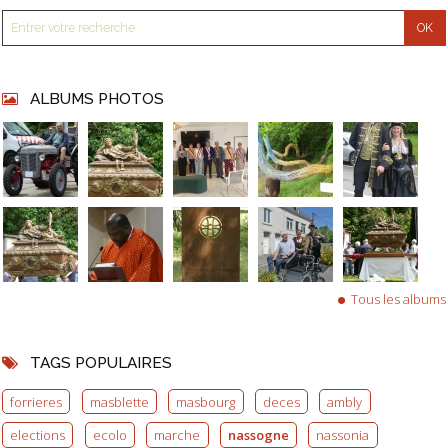
ALBUMS PHOTOS
Tous les albums
TAGS POPULAIRES
forrieres
masblette
masbourg
deces
ambly
elections
ecolo
marche
nassogne
nassonia