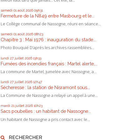
samedi 01
août 2026
09h31
Fermeture de la N849 entre Masbourg et le...
Le Collège communal de Nassogne, réuni en séance...
samedi 01
août 2026
08h23
Chapitre 3 : Mai 1976 : inauguration du stade...
Photo Bouquié D’après les archives rassemblées...
lundi 27
juillet 2026
13h33
Fumées des incendies français : Martel alerte,...
La commune de Martel, jumelée avec Nassogne, a...
lundi 27
juillet 2026
12h47
Sécheresse : la station de Nisramont sous...
La Commune de Nassogne a relayé un appel à une...
mardi 21
juillet 2026
10h23
Sacs poubelles : un habitant de Nassogne...
Un habitant de Nassogne a pris contact avec le...
RECHERCHER