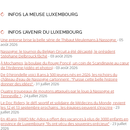
INFOS LA MEUSE LUXEMBOURG
INFOS L'AVENIR DU LUXEMBOURG
Une entorse brise la belle série de Thibaut Meulemans à Nassogne
- 05
août 2026
Nassogne: le tournoi du Belgian Circuit a été décapité, le président
Stéphane Delbrouck fâché
- 03 août 2026
À Mochamps, la boulaie du Rouge Poncé, un coin de Scandinavie au cœur
de l'Ardenne (vidéo et photos)
- 03 août 2026
De 0 hirondelle voici 8 ans à 500 jeunes nés en 2026, les nichoirs du
château d’eau de Nassogne cartonnent : "Puisse cette belle histoire
donner des idées"
- 31 juillet 2026
Quatre troupeaux de moutons attaqués par le loup à Nassogne et
Tenneville ?
- 24 juillet 2026
Le Doc Riders, le défi sportif et solidaire de Médecins du Monde, revient
les 12 et 13 septembre prochains : les équipes peuvent s'inscrire
- 23
juillet 2026
En 40 ans, l’AMO Mic-Ados a offert des vacances à plus de 3000 enfants en
province de Luxembourg: "Ils ont vécu des souvenirs précieux"
- 23 juillet
2026