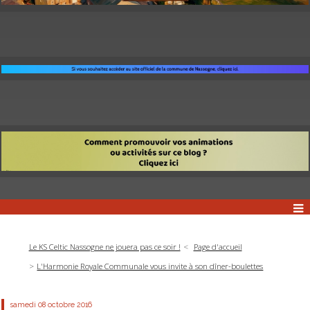
Le KS Celtic Nassogne ne jouera pas ce soir !
Page d'accueil
L'Harmonie Royale Communale vous invite à son dîner-boulettes
samedi 08
octobre 2016