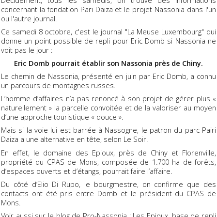
concernant la fondation Pari Daiza et le projet Nassonia dans l'un
ou l'autre journal.
Ce samedi 8 octobre, c'est le journal "La Meuse Luxembourg" qui
donne un point possible de repli pour Eric Domb si Nassonia ne
voit pas le jour :
Eric Domb pourrait établir son Nassonia près de Chiny.
Le chemin de Nassonia, présenté en juin par Eric Domb, a connu
un parcours de montagnes russes.
L’homme d’affaires n’a pas renoncé à son projet de gérer plus «
naturellement » la parcelle convoitée et de la valoriser au moyen
d’une approche touristique « douce ».
Mais si la voie lui est barrée à Nassogne, le patron du parc Pairi
Daiza a une alternative en tête, selon Le Soir.
En effet, le domaine des Epioux, près de Chiny et Florenville,
propriété du CPAS de Mons, composée de 1.700 ha de forêts,
d’espaces ouverts et d’étangs, pourrait faire l’affaire.
Du côté d’Elio Di Rupo, le bourgmestre, on confirme que des
contacts ont été pris entre Domb et le président du CPAS de
Mons.
Voir aussi sur le blog de Pro-Nassonia :
Les Epioux, base de repli