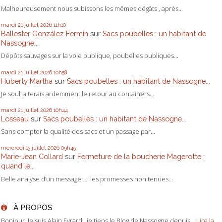
Malheureusement nous subissons les mêmes dégâts , après...
mardi 21
juillet 2026
11h10
Ballester González Fermín
sur
Sacs poubelles : un habitant de
Nassogne...
Dépôts sauvages sur la voie publique, poubelles publiques...
mardi 21
juillet 2026
10h58
Huberty Martha
sur
Sacs poubelles : un habitant de Nassogne...
Je souhaiterais ardemment le retour au containers...
mardi 21
juillet 2026
10h44
Losseau
sur
Sacs poubelles : un habitant de Nassogne...
Sans compter la qualité des sacs et un passage par...
mercredi 15
juillet 2026
09h45
Marie-Jean Collard
sur
Fermeture de la boucherie Magerotte :
quand le...
Belle analyse d’un message….. les promesses non tenues...
À PROPOS
Bonjour, Je suis Alain Evrard. je tiens le Blog de Nassogne depuis...
Lire la