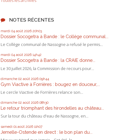
Toutes les archives
NOTES RÉCENTES
mardi 04
août 2026
20h03
Dossier Socogetra à Bande : le Collège communal...
Le Collège communal de Nassogne a refusé le permis...
mardi 04
août 2026
14h42
Dossier Socogetra à Bande : la CRAIE donne...
Le 30 juillet 2026, la Commission de recours pour...
dimanche 02
août 2026
09h44
Gym Viactive à Forrières : bougez en douceur,...
Le cercle Viactive de Forrières relance son...
dimanche 02
août 2026
08h30
Le retour triomphant des hirondelles au château...
Sur la tour du château d'eau de Nassogne, en...
samedi 01
août 2026
11h07
Jemelle-Ostende en direct : le bon plan du...
Mieux vaut tard que jamais... Cet été, la...