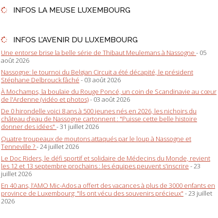
INFOS LA MEUSE LUXEMBOURG
INFOS L'AVENIR DU LUXEMBOURG
Une entorse brise la belle série de Thibaut Meulemans à Nassogne
- 05
août 2026
Nassogne: le tournoi du Belgian Circuit a été décapité, le président
Stéphane Delbrouck fâché
- 03 août 2026
À Mochamps, la boulaie du Rouge Poncé, un coin de Scandinavie au cœur
de l'Ardenne (vidéo et photos)
- 03 août 2026
De 0 hirondelle voici 8 ans à 500 jeunes nés en 2026, les nichoirs du
château d’eau de Nassogne cartonnent : "Puisse cette belle histoire
donner des idées"
- 31 juillet 2026
Quatre troupeaux de moutons attaqués par le loup à Nassogne et
Tenneville ?
- 24 juillet 2026
Le Doc Riders, le défi sportif et solidaire de Médecins du Monde, revient
les 12 et 13 septembre prochains : les équipes peuvent s'inscrire
- 23
juillet 2026
En 40 ans, l’AMO Mic-Ados a offert des vacances à plus de 3000 enfants en
province de Luxembourg: "Ils ont vécu des souvenirs précieux"
- 23 juillet
2026