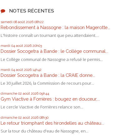
NOTES RÉCENTES
samedi 08
août 2026
08h22
Rebondissement à Nassogne : la maison Magerotte...
L'histoire connaît un tournant que peu attendaient....
mardi 04
août 2026
20h03
Dossier Socogetra à Bande : le Collège communal...
Le Collège communal de Nassogne a refusé le permis...
mardi 04
août 2026
14h42
Dossier Socogetra à Bande : la CRAIE donne...
Le 30 juillet 2026, la Commission de recours pour...
dimanche 02
août 2026
09h44
Gym Viactive à Forrières : bougez en douceur,...
Le cercle Viactive de Forrières relance son...
dimanche 02
août 2026
08h30
Le retour triomphant des hirondelles au château...
Sur la tour du château d'eau de Nassogne, en...