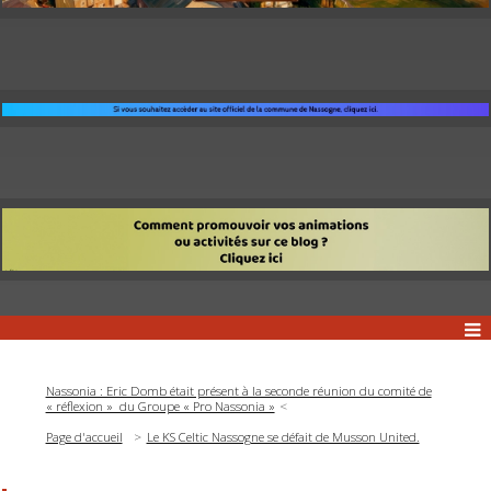
Nassonia : Eric Domb était présent à la seconde réunion du comité de
« réflexion » du Groupe « Pro Nassonia »
Page d'accueil
Le KS Celtic Nassogne se défait de Musson United.