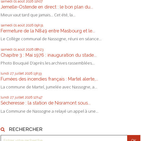
samedi 01
août 2026
11h07
Jemelle-Ostende en direct : le bon plan du...
Mieux vaut tard que jamais... Cet été, la...
samedi 01
août 2026
09h31
Fermeture de la N849 entre Masbourg et le...
Le Collège communal de Nassogne, réuni en séance...
samedi 01
août 2026
08h23
Chapitre 3 : Mai 1976 : inauguration du stade...
Photo Bouquié D’après les archives rassemblées...
lundi 27
juillet 2026
13h33
Fumées des incendies français : Martel alerte,...
La commune de Martel, jumelée avec Nassogne, a...
lundi 27
juillet 2026
12h47
Sécheresse : la station de Nisramont sous...
La Commune de Nassogne a relayé un appel à une...
RECHERCHER