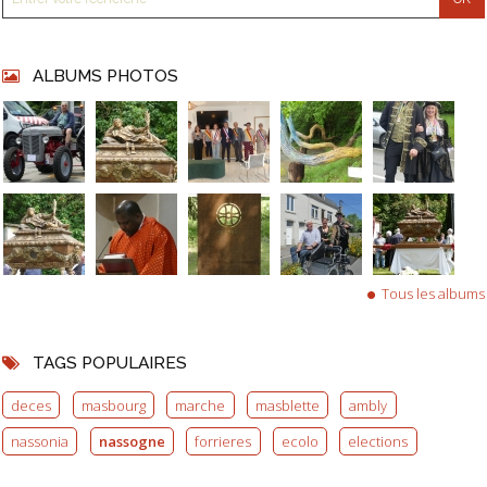
ALBUMS PHOTOS
Tous les albums
TAGS POPULAIRES
deces
masbourg
marche
masblette
ambly
nassonia
nassogne
forrieres
ecolo
elections