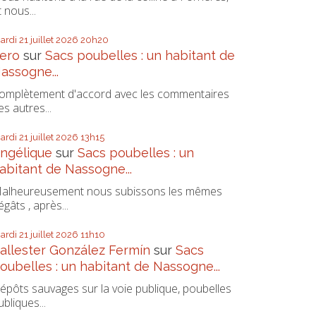
t nous...
ardi 21
juillet 2026
20h20
ero
sur
Sacs poubelles : un habitant de
assogne...
omplètement d'accord avec les commentaires
es autres...
ardi 21
juillet 2026
13h15
ngélique
sur
Sacs poubelles : un
abitant de Nassogne...
alheureusement nous subissons les mêmes
égâts , après...
ardi 21
juillet 2026
11h10
allester González Fermín
sur
Sacs
oubelles : un habitant de Nassogne...
épôts sauvages sur la voie publique, poubelles
ubliques...