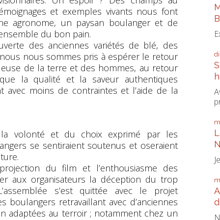
 visionnaires. Un espoir ? Des champs au
M
 témoignages et exemples vivants nous font
B
r, une agronome, un paysan boulanger et de
e ensemble du bon pain.
E
erte des anciennes variétés de blé, des
d
t nous nous sommes pris à espérer le retour
S
ueuse de la terre et des hommes, au retour
h
que la qualité et la saveur authentiques
t avec moins de contraintes et l’aide de la
A
p
m
L
la volonté et du choix exprimé par les
N
ngers se sentiraient soutenus et oseraient
ture.
J
 projection du film et l’enthousiasme des
ier aux organisateurs la déception du trop
m
’assemblée s’est quittée avec le projet
A
des boulangers retravaillant avec d’anciennes
d
en adaptées au terroir ; notamment chez un
N