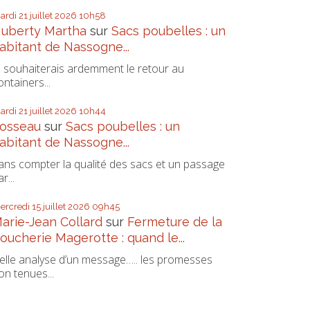
ardi 21
juillet 2026
10h58
uberty Martha
sur
Sacs poubelles : un
abitant de Nassogne...
e souhaiterais ardemment le retour au
ontainers...
ardi 21
juillet 2026
10h44
osseau
sur
Sacs poubelles : un
abitant de Nassogne...
ans compter la qualité des sacs et un passage
r...
ercredi 15
juillet 2026
09h45
arie-Jean Collard
sur
Fermeture de la
oucherie Magerotte : quand le...
elle analyse d’un message….. les promesses
on tenues...