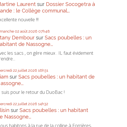
artine Laurent
sur
Dossier Socogetra à
ande : le Collège communal...
xcellente nouvelle !!!
imanche 02
août 2026
07h48
tany Dembour
sur
Sacs poubelles : un
abitant de Nassogne...
vec les sacs , on gère mieux . IL faut évidement
rendre...
ercredi 22
juillet 2026
16h31
iam
sur
Sacs poubelles : un habitant de
assogne...
e suis pour le retour du DuoBac !
ercredi 22
juillet 2026
14h32
lisin
sur
Sacs poubelles : un habitant
e Nassogne...
ous habitons à la rue de la colline à Forrières,