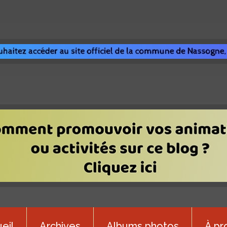
eil
Archives
Albums photos
À pr