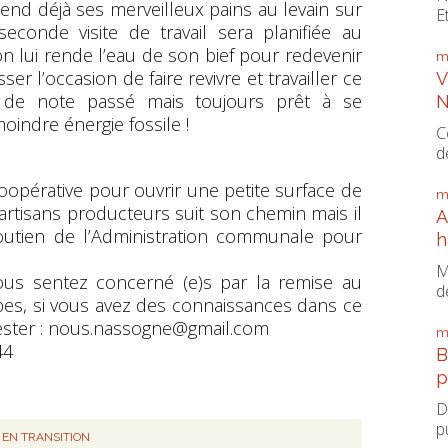
vend déjà ses merveilleux pains au levain sur
E
econde visite de travail sera planifiée au
 lui rende l’eau de son bief pour redevenir
m
er l’occasion de faire revivre et travailler ce
V
n de note passé mais toujours prêt à se
N
moindre énergie fossile !
C
d
opérative pour ouvrir une petite surface de
m
artisans producteurs suit son chemin mais il
A
soutien de l’Administration communale pour
h
M
 vous sentez concerné (e)s par la remise au
d
ubes, si vous avez des connaissances dans ce
fester : nous.nassogne@gmail.com
m
44
B
p
D
p
EN TRANSITION