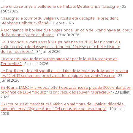
Une entorse brise la belle série de Thibaut Meulemans à Nassogne
- 05
août 2026
Nassogne: le tournoi du Belgian Circuit a été décapité, le président
Stéphane Delbrouck fâché
- 03 août 2026
À Mochamps, la boulaie du Rouge Poncé, un coin de Scandinavie au cœur
de l'Ardenne (vidéo et photos)
- 03 août 2026
De 0 hirondelle voici 8 ans à 500 jeunes nés en 2026, les nichoirs du
château d’eau de Nassogne cartonnent : "Puisse cette belle histoire
donner des idées"
- 31 juillet 2026
Quatre troupeaux de moutons attaqués par le loup à Nassogne et
Tenneville ?
- 24 juillet 2026
Le Doc Riders, le défi sportif et solidaire de Médecins du Monde, revient
les 12 et 13 septembre prochains : les équipes peuvent s'inscrire
- 23
juillet 2026
En 40 ans, l’AMO Mic-Ados a offert des vacances à plus de 3000 enfants en
province de Luxembourg: "Ils ont vécu des souvenirs précieux"
- 23 juillet
2026
350 coureurs et marcheurs à Ambly en mémoire de Clotilde, décédée
inopinément à l'âge de 6 ans: "Cela nous touche beaucoup"
- 19 juillet
2026