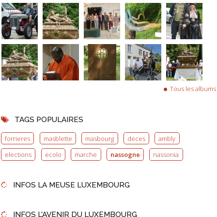
Tous les albums
TAGS POPULAIRES
forrieres
masblette
masbourg
deces
ambly
elections
ecolo
marche
nassogne
nassonia
INFOS LA MEUSE LUXEMBOURG
INFOS L'AVENIR DU LUXEMBOURG