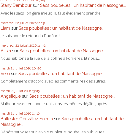
dimanche 02
août 2026
07h48
Stany Dembour
sur
Sacs poubelles : un habitant de Nassogne...
Avec les sacs , on gère mieux . IL faut évidement prendre...
mercredi 22
juillet 2026
16h31
Liam
sur
Sacs poubelles : un habitant de Nassogne...
Je suis pour le retour du DuoBac !
mercredi 22
juillet 2026
14h32
Alisin
sur
Sacs poubelles : un habitant de Nassogne...
Nous habitons à la rue de la colline à Forrières, Et nous...
mardi 21
juillet 2026
20h20
Vero
sur
Sacs poubelles : un habitant de Nassogne...
Complètement d'accord avec les commentaires des autres...
mardi 21
juillet 2026
13h15
Angélique
sur
Sacs poubelles : un habitant de Nassogne...
Malheureusement nous subissons les mêmes dégâts , après...
mardi 21
juillet 2026
11h10
Ballester González Fermín
sur
Sacs poubelles : un habitant de
Nassogne...
Dépôts sauvages sur la voie publique, poubelles publiques...