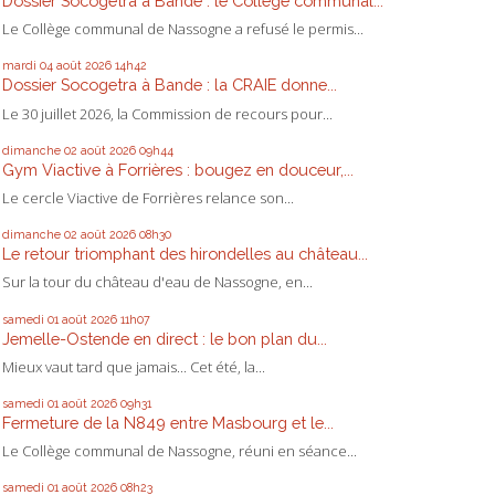
Dossier Socogetra à Bande : le Collège communal...
Le Collège communal de Nassogne a refusé le permis...
mardi 04
août 2026
14h42
Dossier Socogetra à Bande : la CRAIE donne...
Le 30 juillet 2026, la Commission de recours pour...
dimanche 02
août 2026
09h44
Gym Viactive à Forrières : bougez en douceur,...
Le cercle Viactive de Forrières relance son...
dimanche 02
août 2026
08h30
Le retour triomphant des hirondelles au château...
Sur la tour du château d'eau de Nassogne, en...
samedi 01
août 2026
11h07
Jemelle-Ostende en direct : le bon plan du...
Mieux vaut tard que jamais... Cet été, la...
samedi 01
août 2026
09h31
Fermeture de la N849 entre Masbourg et le...
Le Collège communal de Nassogne, réuni en séance...
samedi 01
août 2026
08h23