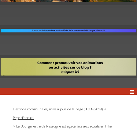
Elections communales, mise à jour de la page (30/08/2018)
Page d'accueil
Le Bourgmestre de Nassogne est agacé face aux scouts en hike.