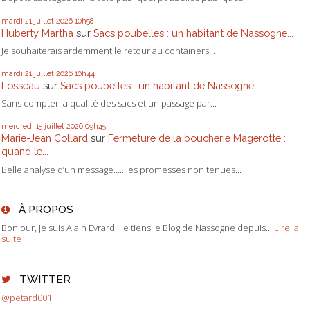
mardi 21
juillet 2026
10h58
Huberty Martha
sur
Sacs poubelles : un habitant de Nassogne...
Je souhaiterais ardemment le retour au containers...
mardi 21
juillet 2026
10h44
Losseau
sur
Sacs poubelles : un habitant de Nassogne...
Sans compter la qualité des sacs et un passage par...
mercredi 15
juillet 2026
09h45
Marie-Jean Collard
sur
Fermeture de la boucherie Magerotte :
quand le...
Belle analyse d’un message….. les promesses non tenues...
À PROPOS
Bonjour, Je suis Alain Evrard. je tiens le Blog de Nassogne depuis...
Lire la
suite
TWITTER
@petard001