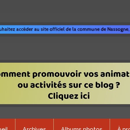
eil
Archives
Albums photos
À pr