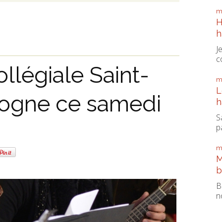
m
H
h
J
c
ollégiale Saint-
m
L
ogne ce samedi
h
S
pa
m
M
b
B
n