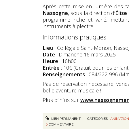
Après cette mise en lumière des ta
Nassogne
, sous la direction d’
Élise
programme riche et varié, mettant
instruments à plectre.
Informations pratiques
Lieu
: Collégiale Saint-Monon, Nass
Date
: Dimanche 16 mars 2025
Heure
: 16h00
Entrée
: 10€ (Gratuit pour les enfan
Renseignements
: 084/222 996 (Mm
Pas de réservation nécessaire, vene
belle aventure musicale !
Plus d’infos sur
www.nassognemand
LIEN PERMANENT
CATÉGORIES :
ANIMATIO
0
COMMENTAIRE