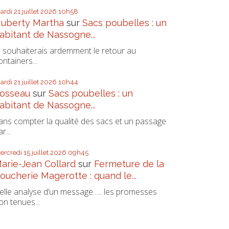
ardi 21
juillet 2026
10h58
uberty Martha
sur
Sacs poubelles : un
abitant de Nassogne...
e souhaiterais ardemment le retour au
ontainers...
ardi 21
juillet 2026
10h44
osseau
sur
Sacs poubelles : un
abitant de Nassogne...
ans compter la qualité des sacs et un passage
r...
ercredi 15
juillet 2026
09h45
arie-Jean Collard
sur
Fermeture de la
oucherie Magerotte : quand le...
elle analyse d’un message….. les promesses
on tenues...