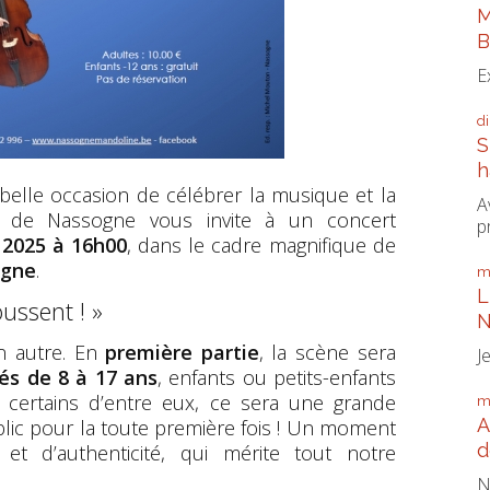
M
B
E
d
S
h
 belle occasion de célébrer la musique et la
A
s de Nassogne vous invite à un concert
p
2025 à 16h00
, dans le cadre magnifique de
ogne
.
m
L
ussent ! »
N
n autre. En
première partie
, la scène sera
J
és de 8 à 17 ans
, enfants ou petits-enfants
certains d’entre eux, ce sera une grande
m
A
blic pour la toute première fois ! Un moment
d
et d’authenticité, qui mérite tout notre
N