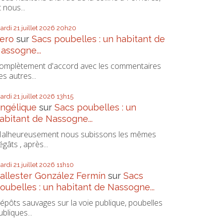
t nous...
ardi 21
juillet 2026
20h20
ero
sur
Sacs poubelles : un habitant de
assogne...
omplètement d'accord avec les commentaires
es autres...
ardi 21
juillet 2026
13h15
ngélique
sur
Sacs poubelles : un
abitant de Nassogne...
alheureusement nous subissons les mêmes
égâts , après...
ardi 21
juillet 2026
11h10
allester González Fermín
sur
Sacs
oubelles : un habitant de Nassogne...
épôts sauvages sur la voie publique, poubelles
ubliques...