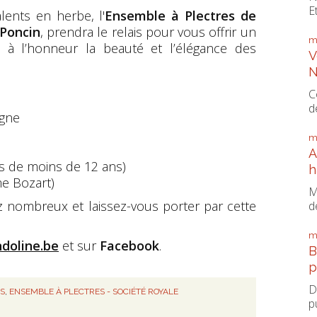
E
lents en herbe, l'
Ensemble à Plectres de
 Poncin
, prendra le relais pour vous offrir un
m
 à l’honneur la beauté et l’élégance des
V
N
C
d
ogne
m
A
ts de moins de 12 ans)
h
e Bozart)
M
z nombreux et laissez-vous porter par cette
d
m
oline.be
et sur
Facebook
.
B
p
D
NS
,
ENSEMBLE À PLECTRES - SOCIÉTÉ ROYALE
p