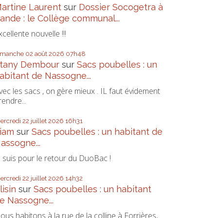
artine Laurent
sur
Dossier Socogetra à
ande : le Collège communal...
xcellente nouvelle !!!
imanche 02
août 2026
07h48
tany Dembour
sur
Sacs poubelles : un
abitant de Nassogne...
vec les sacs , on gère mieux . IL faut évidement
rendre...
ercredi 22
juillet 2026
16h31
iam
sur
Sacs poubelles : un habitant de
assogne...
e suis pour le retour du DuoBac !
ercredi 22
juillet 2026
14h32
lisin
sur
Sacs poubelles : un habitant
e Nassogne...
ous habitons à la rue de la colline à Forrières,