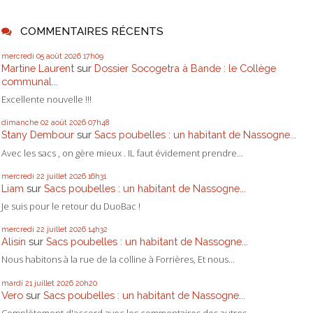
COMMENTAIRES RÉCENTS
mercredi 05
août 2026
17h09
Martine Laurent
sur
Dossier Socogetra à Bande : le Collège
communal...
Excellente nouvelle !!!
dimanche 02
août 2026
07h48
Stany Dembour
sur
Sacs poubelles : un habitant de Nassogne...
Avec les sacs , on gère mieux . IL faut évidement prendre...
mercredi 22
juillet 2026
16h31
Liam
sur
Sacs poubelles : un habitant de Nassogne...
Je suis pour le retour du DuoBac !
mercredi 22
juillet 2026
14h32
Alisin
sur
Sacs poubelles : un habitant de Nassogne...
Nous habitons à la rue de la colline à Forrières, Et nous...
mardi 21
juillet 2026
20h20
Vero
sur
Sacs poubelles : un habitant de Nassogne...
Complètement d'accord avec les commentaires des autres...