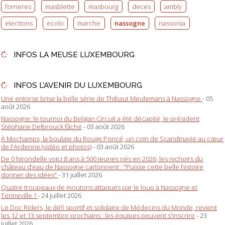
forrieres
masblette
masbourg
deces
ambly
elections
ecolo
marche
nassogne
nassonia
INFOS LA MEUSE LUXEMBOURG
INFOS L'AVENIR DU LUXEMBOURG
Une entorse brise la belle série de Thibaut Meulemans à Nassogne
- 05
août 2026
Nassogne: le tournoi du Belgian Circuit a été décapité, le président
Stéphane Delbrouck fâché
- 03 août 2026
À Mochamps, la boulaie du Rouge Poncé, un coin de Scandinavie au cœur
de l'Ardenne (vidéo et photos)
- 03 août 2026
De 0 hirondelle voici 8 ans à 500 jeunes nés en 2026, les nichoirs du
château d’eau de Nassogne cartonnent : "Puisse cette belle histoire
donner des idées"
- 31 juillet 2026
Quatre troupeaux de moutons attaqués par le loup à Nassogne et
Tenneville ?
- 24 juillet 2026
Le Doc Riders, le défi sportif et solidaire de Médecins du Monde, revient
les 12 et 13 septembre prochains : les équipes peuvent s'inscrire
- 23
juillet 2026