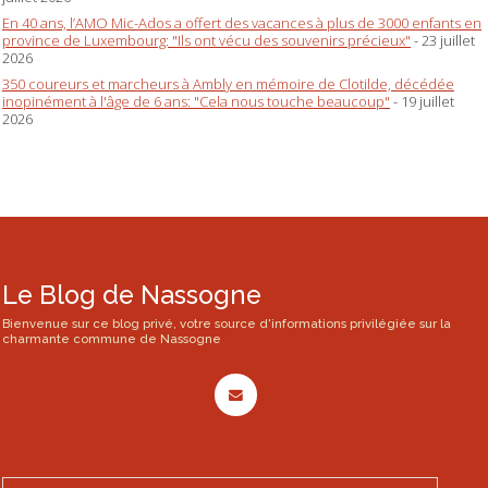
En 40 ans, l’AMO Mic-Ados a offert des vacances à plus de 3000 enfants en
province de Luxembourg: "Ils ont vécu des souvenirs précieux"
- 23 juillet
2026
350 coureurs et marcheurs à Ambly en mémoire de Clotilde, décédée
inopinément à l'âge de 6 ans: "Cela nous touche beaucoup"
- 19 juillet
2026
Le Blog de Nassogne
Bienvenue sur ce blog privé, votre source d'informations privilégiée sur la
charmante commune de Nassogne