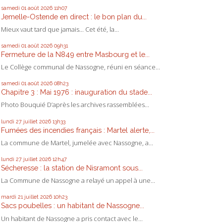
samedi 01
août 2026
11h07
Jemelle-Ostende en direct : le bon plan du...
Mieux vaut tard que jamais... Cet été, la...
samedi 01
août 2026
09h31
Fermeture de la N849 entre Masbourg et le...
Le Collège communal de Nassogne, réuni en séance...
samedi 01
août 2026
08h23
Chapitre 3 : Mai 1976 : inauguration du stade...
Photo Bouquié D’après les archives rassemblées...
lundi 27
juillet 2026
13h33
Fumées des incendies français : Martel alerte,...
La commune de Martel, jumelée avec Nassogne, a...
lundi 27
juillet 2026
12h47
Sécheresse : la station de Nisramont sous...
La Commune de Nassogne a relayé un appel à une...
mardi 21
juillet 2026
10h23
Sacs poubelles : un habitant de Nassogne...
Un habitant de Nassogne a pris contact avec le...