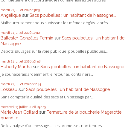
mardi 21
juillet 2026
13h15
Angélique
sur
Sacs poubelles : un habitant de Nassogne...
Malheureusement nous subissons les mêmes dégâts , après...
mardi 21
juillet 2026
11h10
Ballester González Fermín
sur
Sacs poubelles : un habitant de
Nassogne...
Dépôts sauvages sur la voie publique, poubelles publiques...
mardi 21
juillet 2026
10h58
Huberty Martha
sur
Sacs poubelles : un habitant de Nassogne...
Je souhaiterais ardemment le retour au containers...
mardi 21
juillet 2026
10h44
Losseau
sur
Sacs poubelles : un habitant de Nassogne...
Sans compter la qualité des sacs et un passage par...
mercredi 15
juillet 2026
09h45
Marie-Jean Collard
sur
Fermeture de la boucherie Magerotte :
quand le...
Belle analyse d’un message….. les promesses non tenues...