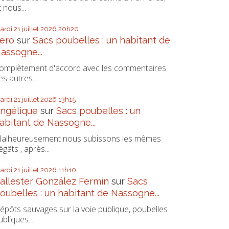
t nous...
ardi 21
juillet 2026
20h20
ero
sur
Sacs poubelles : un habitant de
assogne...
omplètement d'accord avec les commentaires
es autres...
ardi 21
juillet 2026
13h15
ngélique
sur
Sacs poubelles : un
abitant de Nassogne...
alheureusement nous subissons les mêmes
égâts , après...
ardi 21
juillet 2026
11h10
allester González Fermín
sur
Sacs
oubelles : un habitant de Nassogne...
épôts sauvages sur la voie publique, poubelles
ubliques...