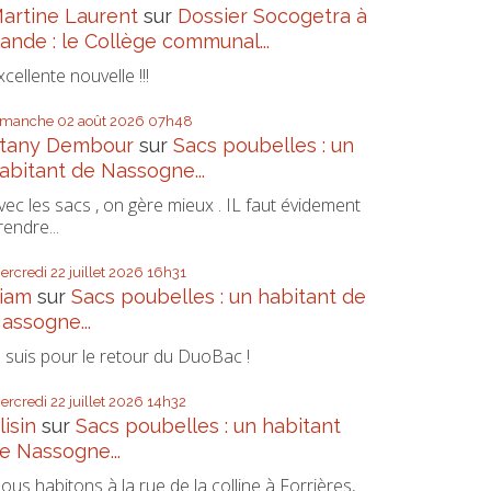
artine Laurent
sur
Dossier Socogetra à
ande : le Collège communal...
xcellente nouvelle !!!
imanche 02
août 2026
07h48
tany Dembour
sur
Sacs poubelles : un
abitant de Nassogne...
vec les sacs , on gère mieux . IL faut évidement
rendre...
ercredi 22
juillet 2026
16h31
iam
sur
Sacs poubelles : un habitant de
assogne...
e suis pour le retour du DuoBac !
ercredi 22
juillet 2026
14h32
lisin
sur
Sacs poubelles : un habitant
e Nassogne...
ous habitons à la rue de la colline à Forrières,