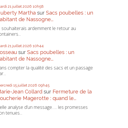
ardi 21
juillet 2026
10h58
uberty Martha
sur
Sacs poubelles : un
abitant de Nassogne...
e souhaiterais ardemment le retour au
ontainers...
ardi 21
juillet 2026
10h44
osseau
sur
Sacs poubelles : un
abitant de Nassogne...
ans compter la qualité des sacs et un passage
r...
ercredi 15
juillet 2026
09h45
arie-Jean Collard
sur
Fermeture de la
oucherie Magerotte : quand le...
elle analyse d’un message….. les promesses
on tenues...