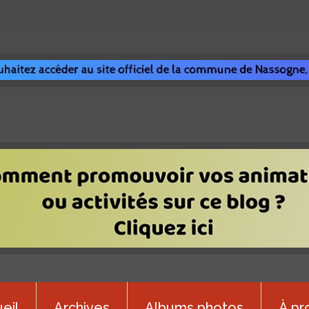
eil
Archives
Albums photos
À pr