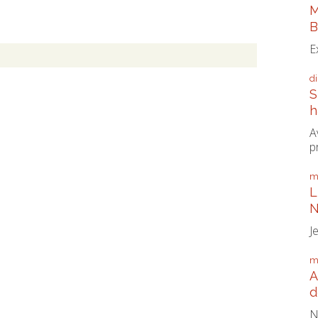
M
B
E
d
S
h
A
p
m
L
N
J
m
A
d
N