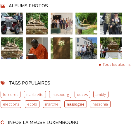
ALBUMS PHOTOS
Tous les albums
TAGS POPULAIRES
forrieres
masblette
masbourg
deces
ambly
elections
ecolo
marche
nassogne
nassonia
INFOS LA MEUSE LUXEMBOURG