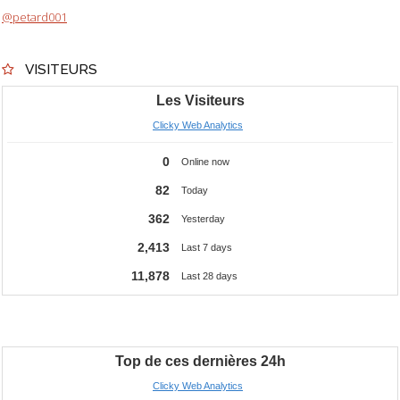
@petard001
VISITEURS