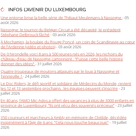
INFOS L'AVENIR DU LUXEMBOURG
Une entorse brise la belle série de Thibaut Meulemans à Nassogne
- 05
août 2026
Nassogne: le tournoi du Belgian Circuit a été décapité, le président
Stéphane Delbrouck fâché
- 03 août 2026
À Mochamps, la boulaie du Rouge Poncé, un coin de Scandinavie au cœur
de l'Ardenne (vidéo et photos)
- 03 août 2026
De 0 hirondelle voici 8 ans à 500 jeunes nés en 2026, les nichoirs du
château d’eau de Nassogne cartonnent : "Puisse cette belle histoire
donner des idées"
- 31 juillet 2026
Quatre troupeaux de moutons attaqués par le loup à Nassogne et
Tenneville ?
- 24 juillet 2026
Le Doc Riders, le défi sportif et solidaire de Médecins du Monde, revient
les 12 et 13 septembre prochains : les équipes peuvent s'inscrire
- 23
juillet 2026
En 40 ans, l’AMO Mic-Ados a offert des vacances à plus de 3000 enfants en
province de Luxembourg: "Ils ont vécu des souvenirs précieux"
- 23 juillet
2026
350 coureurs et marcheurs à Ambly en mémoire de Clotilde, décédée
inopinément à l'âge de 6 ans: "Cela nous touche beaucoup"
- 19 juillet
2026