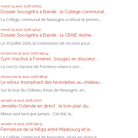
mardi 04
août 2026
20h03
Dossier Socogetra à Bande : le Collège communal...
Le Collège communal de Nassogne a refusé le permis...
mardi 04
août 2026
14h42
Dossier Socogetra à Bande : la CRAIE donne...
Le 30 juillet 2026, la Commission de recours pour...
dimanche 02
août 2026
09h44
Gym Viactive à Forrières : bougez en douceur,...
Le cercle Viactive de Forrières relance son...
dimanche 02
août 2026
08h30
Le retour triomphant des hirondelles au château...
Sur la tour du château d'eau de Nassogne, en...
samedi 01
août 2026
11h07
Jemelle-Ostende en direct : le bon plan du...
Mieux vaut tard que jamais... Cet été, la...
samedi 01
août 2026
09h31
Fermeture de la N849 entre Masbourg et le...
Le Collège communal de Nassogne, réuni en séance...