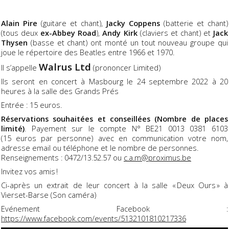
Alain Pire
(guitare et chant),
Jacky Coppens
(batterie et chant)
(tous deux
ex-Abbey Road
),
Andy Kirk
(claviers et chant) et
Jack
Thysen
(basse et chant) ont monté un tout nouveau groupe qui
joue le répertoire des Beatles entre 1966 et 1970.
Walrus Ltd
Il s’appelle
(prononcer Limited)
Ils seront en concert à Masbourg le 24 septembre 2022 à 20
heures à la salle des Grands Prés
Entrée : 15 euros.
Réservations souhaitées et conseillées (Nombre de places
limité)
. Payement sur le compte N° BE21 0013 0381 6103
(15 euros par personne) avec en communication votre nom,
adresse email ou téléphone et le nombre de personnes.
Renseignements : 0472/13.52.57 ou
c.a.m@proximus.be
Invitez vos amis !
Ci-après un extrait de leur concert à la salle « Deux Ours » à
Vierset-Barse (Son caméra)
Evénement Facebook :
https://www.facebook.com/events/5132101810217336