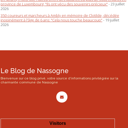
province de Luxembourg: "Ils ont vécu des souvenirs précieux"
- 23 juillet
2026
350 coureurs et marcheurs à Ambly en mémoire de Clotilde, décédée
inopinément à l'âge de 6 ans: "Cela nous touche beaucoup"
- 19 juillet
2026
Le Blog de Nassogne
Bienvenue sur ce blog privé, votre source d'informations privilégiée sur la
charmante commune de Nassogne