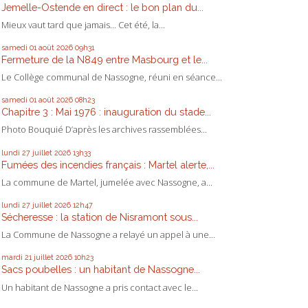
Jemelle-Ostende en direct : le bon plan du...
Mieux vaut tard que jamais... Cet été, la...
samedi 01
août 2026
09h31
Fermeture de la N849 entre Masbourg et le...
Le Collège communal de Nassogne, réuni en séance...
samedi 01
août 2026
08h23
Chapitre 3 : Mai 1976 : inauguration du stade...
Photo Bouquié D’après les archives rassemblées...
lundi 27
juillet 2026
13h33
Fumées des incendies français : Martel alerte,...
La commune de Martel, jumelée avec Nassogne, a...
lundi 27
juillet 2026
12h47
Sécheresse : la station de Nisramont sous...
La Commune de Nassogne a relayé un appel à une...
mardi 21
juillet 2026
10h23
Sacs poubelles : un habitant de Nassogne...
Un habitant de Nassogne a pris contact avec le...