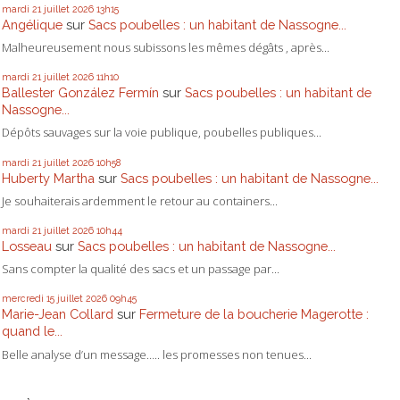
mardi 21
juillet 2026
13h15
Angélique
sur
Sacs poubelles : un habitant de Nassogne...
Malheureusement nous subissons les mêmes dégâts , après...
mardi 21
juillet 2026
11h10
Ballester González Fermín
sur
Sacs poubelles : un habitant de
Nassogne...
Dépôts sauvages sur la voie publique, poubelles publiques...
mardi 21
juillet 2026
10h58
Huberty Martha
sur
Sacs poubelles : un habitant de Nassogne...
Je souhaiterais ardemment le retour au containers...
mardi 21
juillet 2026
10h44
Losseau
sur
Sacs poubelles : un habitant de Nassogne...
Sans compter la qualité des sacs et un passage par...
mercredi 15
juillet 2026
09h45
Marie-Jean Collard
sur
Fermeture de la boucherie Magerotte :
quand le...
Belle analyse d’un message….. les promesses non tenues...