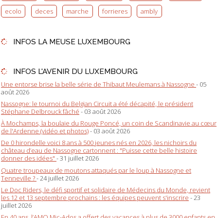
ecolo
deces
marche
forrieres
ambly
INFOS LA MEUSE LUXEMBOURG
INFOS L'AVENIR DU LUXEMBOURG
Une entorse brise la belle série de Thibaut Meulemans à Nassogne
- 05
août 2026
Nassogne: le tournoi du Belgian Circuit a été décapité, le président
Stéphane Delbrouck fâché
- 03 août 2026
À Mochamps, la boulaie du Rouge Poncé, un coin de Scandinavie au cœur
de l'Ardenne (vidéo et photos)
- 03 août 2026
De 0 hirondelle voici 8 ans à 500 jeunes nés en 2026, les nichoirs du
château d’eau de Nassogne cartonnent : "Puisse cette belle histoire
donner des idées"
- 31 juillet 2026
Quatre troupeaux de moutons attaqués par le loup à Nassogne et
Tenneville ?
- 24 juillet 2026
Le Doc Riders, le défi sportif et solidaire de Médecins du Monde, revient
les 12 et 13 septembre prochains : les équipes peuvent s'inscrire
- 23
juillet 2026
En 40 ans, l’AMO Mic-Ados a offert des vacances à plus de 3000 enfants en