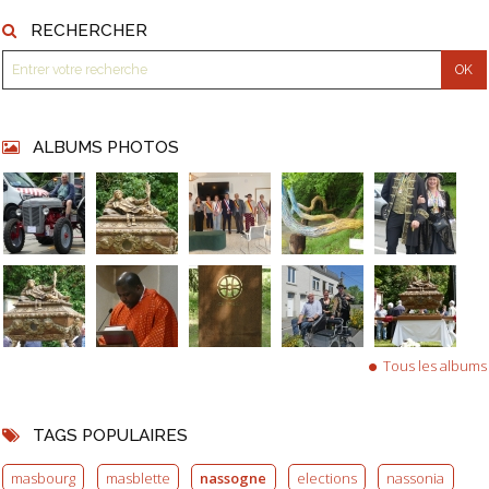
RECHERCHER
ALBUMS PHOTOS
Tous les albums
TAGS POPULAIRES
masbourg
masblette
nassogne
elections
nassonia