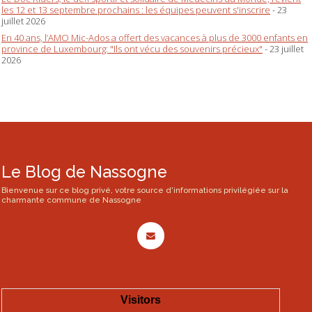
les 12 et 13 septembre prochains : les équipes peuvent s'inscrire
- 23
juillet 2026
En 40 ans, l’AMO Mic-Ados a offert des vacances à plus de 3000 enfants en
province de Luxembourg: "Ils ont vécu des souvenirs précieux"
- 23 juillet
2026
Le Blog de Nassogne
Bienvenue sur ce blog privé, votre source d'informations privilégiée sur la
charmante commune de Nassogne