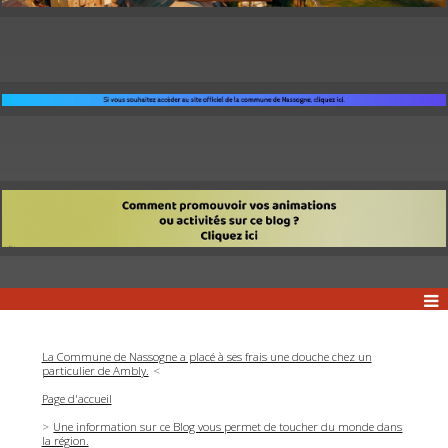
La Commune de Nassogne a placé à ses frais une douche chez un
particulier de Ambly.
Page d'accueil
Une information sur ce Blog vous permet de toucher du monde dans
la région.