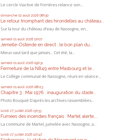
Le cercle Viactive de Forrières relance son...
dimanche 02
août 2026
08h30
Le retour triomphant des hirondelles au château...
Sur la tour du château d'eau de Nassogne, en...
samedi 01
août 2026
11h07
Jemelle-Ostende en direct : le bon plan du...
Mieux vaut tard que jamais... Cet été, la...
samedi 01
août 2026
09h31
Fermeture de la N849 entre Masbourg et le...
Le Collège communal de Nassogne, réuni en séance...
samedi 01
août 2026
08h23
Chapitre 3 : Mai 1976 : inauguration du stade...
Photo Bouquié D’après les archives rassemblées...
lundi 27
juillet 2026
13h33
Fumées des incendies français : Martel alerte,...
La commune de Martel, jumelée avec Nassogne, a...
lundi 27
juillet 2026
12h47
Sécheresse : la station de Nisramont sous...