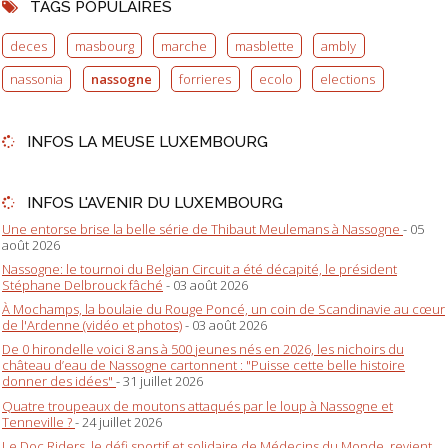
TAGS POPULAIRES
deces
masbourg
marche
masblette
ambly
nassonia
nassogne
forrieres
ecolo
elections
INFOS LA MEUSE LUXEMBOURG
INFOS L'AVENIR DU LUXEMBOURG
Une entorse brise la belle série de Thibaut Meulemans à Nassogne
- 05
août 2026
Nassogne: le tournoi du Belgian Circuit a été décapité, le président
Stéphane Delbrouck fâché
- 03 août 2026
À Mochamps, la boulaie du Rouge Poncé, un coin de Scandinavie au cœur
de l'Ardenne (vidéo et photos)
- 03 août 2026
De 0 hirondelle voici 8 ans à 500 jeunes nés en 2026, les nichoirs du
château d’eau de Nassogne cartonnent : "Puisse cette belle histoire
donner des idées"
- 31 juillet 2026
Quatre troupeaux de moutons attaqués par le loup à Nassogne et
Tenneville ?
- 24 juillet 2026
Le Doc Riders, le défi sportif et solidaire de Médecins du Monde, revient