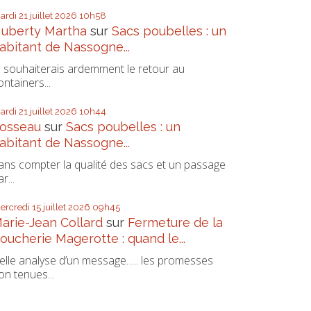
ardi 21
juillet 2026
10h58
uberty Martha
sur
Sacs poubelles : un
abitant de Nassogne...
e souhaiterais ardemment le retour au
ontainers...
ardi 21
juillet 2026
10h44
osseau
sur
Sacs poubelles : un
abitant de Nassogne...
ans compter la qualité des sacs et un passage
r...
ercredi 15
juillet 2026
09h45
arie-Jean Collard
sur
Fermeture de la
oucherie Magerotte : quand le...
elle analyse d’un message….. les promesses
on tenues...