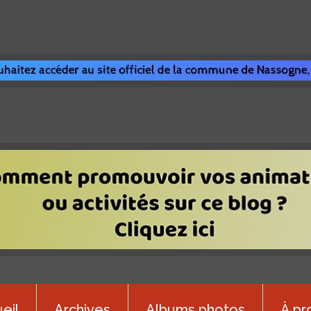
eil
Archives
Albums photos
À pr