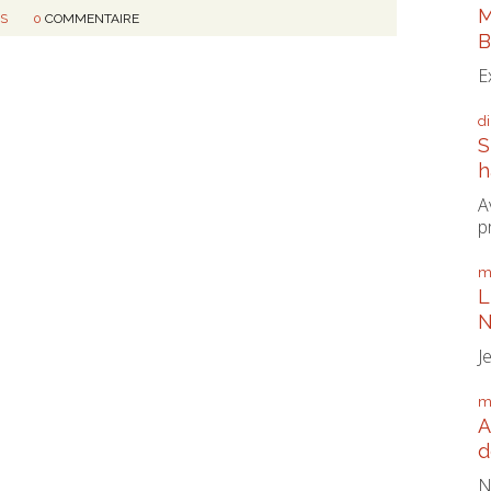
M
NS
0
COMMENTAIRE
B
E
d
S
h
A
p
m
L
N
J
m
A
d
N