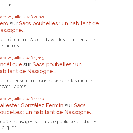
t nous...
ardi 21
juillet 2026
20h20
ero
sur
Sacs poubelles : un habitant de
assogne...
omplètement d'accord avec les commentaires
es autres...
ardi 21
juillet 2026
13h15
ngélique
sur
Sacs poubelles : un
abitant de Nassogne...
alheureusement nous subissons les mêmes
égâts , après...
ardi 21
juillet 2026
11h10
allester González Fermín
sur
Sacs
oubelles : un habitant de Nassogne...
épôts sauvages sur la voie publique, poubelles
ubliques...