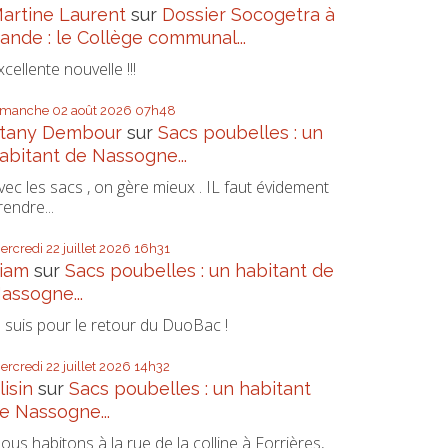
artine Laurent
sur
Dossier Socogetra à
ande : le Collège communal...
xcellente nouvelle !!!
imanche 02
août 2026
07h48
tany Dembour
sur
Sacs poubelles : un
abitant de Nassogne...
vec les sacs , on gère mieux . IL faut évidement
rendre...
ercredi 22
juillet 2026
16h31
iam
sur
Sacs poubelles : un habitant de
assogne...
e suis pour le retour du DuoBac !
ercredi 22
juillet 2026
14h32
lisin
sur
Sacs poubelles : un habitant
e Nassogne...
ous habitons à la rue de la colline à Forrières,