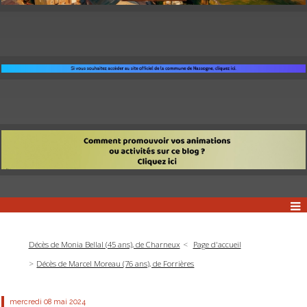
Décès de Monia Bellal (45 ans), de Charneux
Page d'accueil
Décès de Marcel Moreau (76 ans), de Forrières
mercredi 08
mai 2024