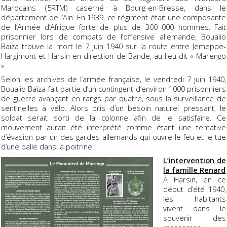
Marocains (5RTM) caserné à Bourg-en-Bresse, dans le
département de l’Ain. En 1939, ce régiment était une composante
de l’Armée d’Afrique forte de plus de 300 000 hommes. Fait
prisonnier lors de combats de l’offensive allemande, Boualio
Baïza trouve la mort le 7 juin 1940 sur la route entre Jemeppe-
Hargimont et Harsin en direction de Bande, au lieu-dit « Marengo
».
Selon les archives de l’armée française, le vendredi 7 juin 1940,
Boualio Baïza fait partie d’un contingent d’environ 1000 prisonniers
de guerre avançant en rangs par quatre, sous la surveillance de
sentinelles à vélo. Alors pris d’un besoin naturel pressant, le
soldat serait sorti de la colonne afin de le satisfaire. Ce
mouvement aurait été interprété comme étant une tentative
d’évasion par un des gardes allemands qui ouvre le feu et le tue
d’une balle dans la poitrine.
L’intervention de
la famille Renard
À Harsin, en ce
début d’été 1940,
les habitants
vivent dans le
souvenir des