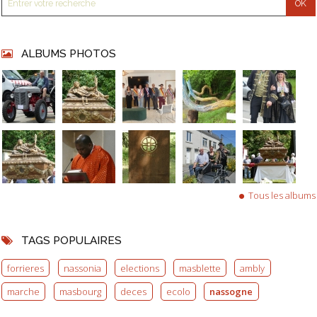
ALBUMS PHOTOS
Tous les albums
TAGS POPULAIRES
forrieres
nassonia
elections
masblette
ambly
marche
masbourg
deces
ecolo
nassogne