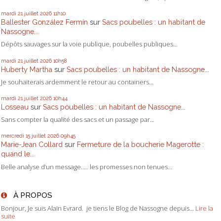
mardi 21
juillet 2026
11h10
Ballester González Fermín
sur
Sacs poubelles : un habitant de
Nassogne...
Dépôts sauvages sur la voie publique, poubelles publiques...
mardi 21
juillet 2026
10h58
Huberty Martha
sur
Sacs poubelles : un habitant de Nassogne...
Je souhaiterais ardemment le retour au containers...
mardi 21
juillet 2026
10h44
Losseau
sur
Sacs poubelles : un habitant de Nassogne...
Sans compter la qualité des sacs et un passage par...
mercredi 15
juillet 2026
09h45
Marie-Jean Collard
sur
Fermeture de la boucherie Magerotte :
quand le...
Belle analyse d’un message….. les promesses non tenues...
À PROPOS
Bonjour, Je suis Alain Evrard. je tiens le Blog de Nassogne depuis...
Lire la
suite