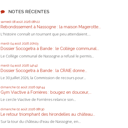
NOTES RÉCENTES
samedi 08
août 2026
08h22
Rebondissement à Nassogne : la maison Magerotte...
L'histoire connaît un tournant que peu attendaient....
mardi 04
août 2026
20h03
Dossier Socogetra à Bande : le Collège communal...
Le Collège communal de Nassogne a refusé le permis...
mardi 04
août 2026
14h42
Dossier Socogetra à Bande : la CRAIE donne...
Le 30 juillet 2026, la Commission de recours pour...
dimanche 02
août 2026
09h44
Gym Viactive à Forrières : bougez en douceur,...
Le cercle Viactive de Forrières relance son...
dimanche 02
août 2026
08h30
Le retour triomphant des hirondelles au château...
Sur la tour du château d'eau de Nassogne, en...