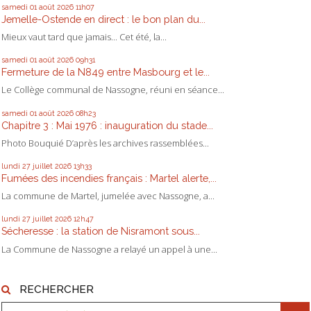
samedi 01
août 2026
11h07
Jemelle-Ostende en direct : le bon plan du...
Mieux vaut tard que jamais... Cet été, la...
samedi 01
août 2026
09h31
Fermeture de la N849 entre Masbourg et le...
Le Collège communal de Nassogne, réuni en séance...
samedi 01
août 2026
08h23
Chapitre 3 : Mai 1976 : inauguration du stade...
Photo Bouquié D’après les archives rassemblées...
lundi 27
juillet 2026
13h33
Fumées des incendies français : Martel alerte,...
La commune de Martel, jumelée avec Nassogne, a...
lundi 27
juillet 2026
12h47
Sécheresse : la station de Nisramont sous...
La Commune de Nassogne a relayé un appel à une...
RECHERCHER