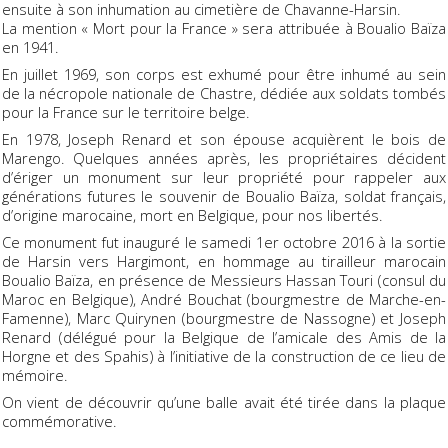
ensuite à son inhumation au cimetière de Chavanne-Harsin.
La mention « Mort pour la France » sera attribuée à Boualio Baïza
en 1941.
En juillet 1969, son corps est exhumé pour être inhumé au sein
de la nécropole nationale de Chastre, dédiée aux soldats tombés
pour la France sur le territoire belge.
En 1978, Joseph Renard et son épouse acquièrent le bois de
Marengo. Quelques années après, les propriétaires décident
d’ériger un monument sur leur propriété pour rappeler aux
générations futures le souvenir de Boualio Baïza, soldat français,
d’origine marocaine, mort en Belgique, pour nos libertés.
Ce monument fut inauguré le samedi 1er octobre 2016 à la sortie
de Harsin vers Hargimont, en hommage au tirailleur marocain
Boualio Baïza, en présence de Messieurs Hassan Touri (consul du
Maroc en Belgique), André Bouchat (bourgmestre de Marche-en-
Famenne), Marc Quirynen (bourgmestre de Nassogne) et Joseph
Renard (délégué pour la Belgique de l’amicale des Amis de la
Horgne et des Spahis) à l’initiative de la construction de ce lieu de
mémoire.
On vient de découvrir qu’une balle avait été tirée dans la plaque
commémorative.