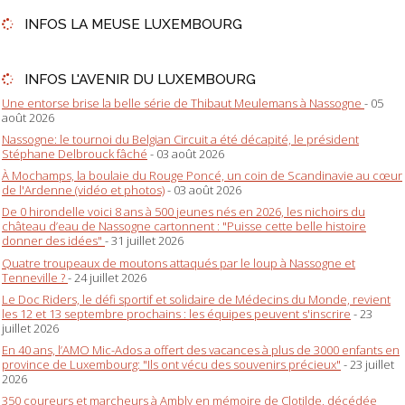
INFOS LA MEUSE LUXEMBOURG
INFOS L'AVENIR DU LUXEMBOURG
Une entorse brise la belle série de Thibaut Meulemans à Nassogne
- 05
août 2026
Nassogne: le tournoi du Belgian Circuit a été décapité, le président
Stéphane Delbrouck fâché
- 03 août 2026
À Mochamps, la boulaie du Rouge Poncé, un coin de Scandinavie au cœur
de l'Ardenne (vidéo et photos)
- 03 août 2026
De 0 hirondelle voici 8 ans à 500 jeunes nés en 2026, les nichoirs du
château d’eau de Nassogne cartonnent : "Puisse cette belle histoire
donner des idées"
- 31 juillet 2026
Quatre troupeaux de moutons attaqués par le loup à Nassogne et
Tenneville ?
- 24 juillet 2026
Le Doc Riders, le défi sportif et solidaire de Médecins du Monde, revient
les 12 et 13 septembre prochains : les équipes peuvent s'inscrire
- 23
juillet 2026
En 40 ans, l’AMO Mic-Ados a offert des vacances à plus de 3000 enfants en
province de Luxembourg: "Ils ont vécu des souvenirs précieux"
- 23 juillet
2026
350 coureurs et marcheurs à Ambly en mémoire de Clotilde, décédée