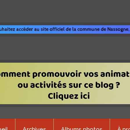
eil
Archives
Albums photos
À pr