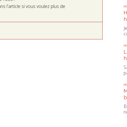
l'article si vous voulez plus de
m
H
h
J
c
m
L
h
S
pa
m
M
b
B
n