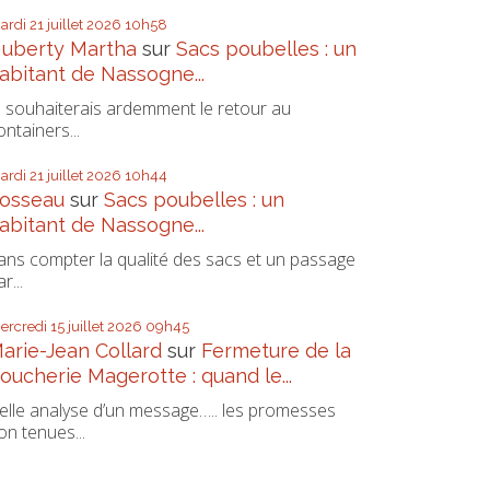
ardi 21
juillet 2026
10h58
uberty Martha
sur
Sacs poubelles : un
abitant de Nassogne...
e souhaiterais ardemment le retour au
ontainers...
ardi 21
juillet 2026
10h44
osseau
sur
Sacs poubelles : un
abitant de Nassogne...
ans compter la qualité des sacs et un passage
r...
ercredi 15
juillet 2026
09h45
arie-Jean Collard
sur
Fermeture de la
oucherie Magerotte : quand le...
elle analyse d’un message….. les promesses
on tenues...