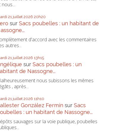
t nous...
ardi 21
juillet 2026
20h20
ero
sur
Sacs poubelles : un habitant de
assogne...
omplètement d'accord avec les commentaires
es autres...
ardi 21
juillet 2026
13h15
ngélique
sur
Sacs poubelles : un
abitant de Nassogne...
alheureusement nous subissons les mêmes
égâts , après...
ardi 21
juillet 2026
11h10
allester González Fermín
sur
Sacs
oubelles : un habitant de Nassogne...
épôts sauvages sur la voie publique, poubelles
ubliques...