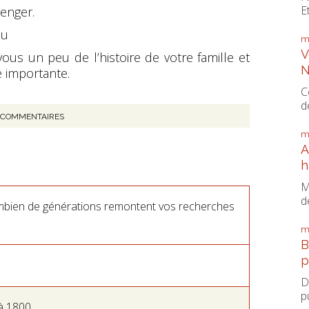
E
enger.
eu
m
V
ous un peu de l’histoire de votre famille et
N
 importante.
C
d
COMMENTAIRES
m
A
h
M
d
ombien de générations remontent vos recherches
m
B
p
D
p
 1800...