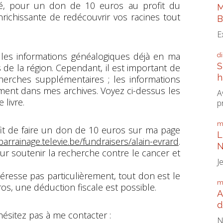
é, pour un don de 10 euros au profit du
M
nrichissante de redécouvrir vos racines tout
B
E
 les informations généalogiques déjà en ma
d
S
de la région. Cependant, il est important de
h
herches supplémentaires ; les informations
lement dans mes archives. Voyez ci-dessus les
A
livre.
p
m
fit de faire un don de 10 euros sur ma page
L
/parrainage.televie.be/fundraisers/alain-evrard
.
N
ur soutenir la recherche contre le cancer et
J
éresse pas particulièrement, tout don est le
m
ros, une déduction fiscale est possible.
A
d
hésitez pas à me contacter :
N