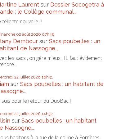
artine Laurent
sur
Dossier Socogetra à
ande : le Collège communal...
xcellente nouvelle !!!
imanche 02
août 2026
07h48
tany Dembour
sur
Sacs poubelles : un
abitant de Nassogne...
vec les sacs , on gère mieux . IL faut évidement
rendre...
ercredi 22
juillet 2026
16h31
iam
sur
Sacs poubelles : un habitant de
assogne...
e suis pour le retour du DuoBac !
ercredi 22
juillet 2026
14h32
lisin
sur
Sacs poubelles : un habitant
e Nassogne...
ous habitons à la rue de la colline à Forrières,