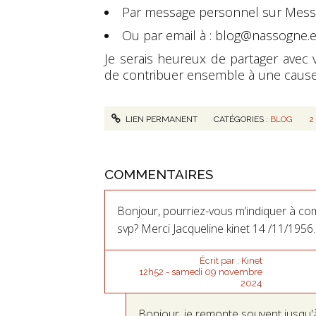
Par message personnel sur Mess
Ou par email à :
blog@nassogne.
Je serais heureux de partager avec v
de contribuer ensemble à une cause
LIEN PERMANENT
CATÉGORIES :
BLOG
2
COMMENTAIRES
Bonjour, pourriez-vous m’indiquer à c
svp? Merci Jacqueline kinet 14 /11/1956.
Écrit par :
Kinet
12h52
-
samedi 09
novembre
2024
Bonjour, je remonte souvent jusqu'à