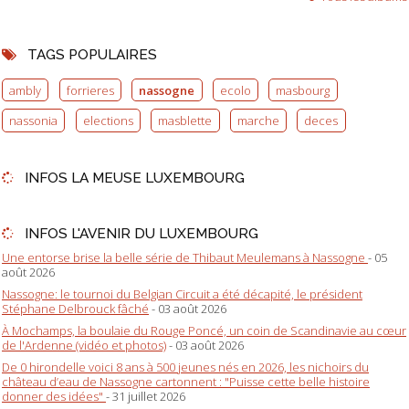
TAGS POPULAIRES
ambly
forrieres
nassogne
ecolo
masbourg
nassonia
elections
masblette
marche
deces
INFOS LA MEUSE LUXEMBOURG
INFOS L'AVENIR DU LUXEMBOURG
Une entorse brise la belle série de Thibaut Meulemans à Nassogne
- 05
août 2026
Nassogne: le tournoi du Belgian Circuit a été décapité, le président
Stéphane Delbrouck fâché
- 03 août 2026
À Mochamps, la boulaie du Rouge Poncé, un coin de Scandinavie au cœur
de l'Ardenne (vidéo et photos)
- 03 août 2026
De 0 hirondelle voici 8 ans à 500 jeunes nés en 2026, les nichoirs du
château d’eau de Nassogne cartonnent : "Puisse cette belle histoire
donner des idées"
- 31 juillet 2026