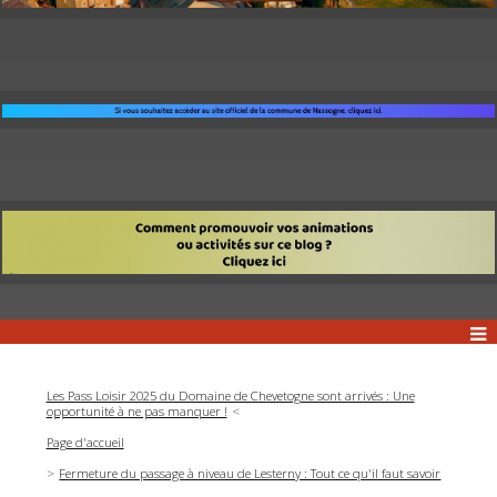
Les Pass Loisir 2025 du Domaine de Chevetogne sont arrivés : Une
opportunité à ne pas manquer !
Page d'accueil
Fermeture du passage à niveau de Lesterny : Tout ce qu'il faut savoir