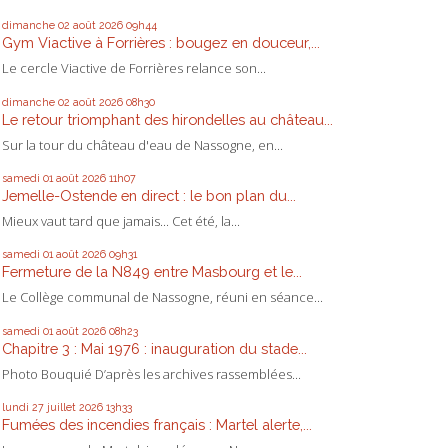
dimanche 02
août 2026
09h44
Gym Viactive à Forrières : bougez en douceur,...
Le cercle Viactive de Forrières relance son...
dimanche 02
août 2026
08h30
Le retour triomphant des hirondelles au château...
Sur la tour du château d'eau de Nassogne, en...
samedi 01
août 2026
11h07
Jemelle-Ostende en direct : le bon plan du...
Mieux vaut tard que jamais... Cet été, la...
samedi 01
août 2026
09h31
Fermeture de la N849 entre Masbourg et le...
Le Collège communal de Nassogne, réuni en séance...
samedi 01
août 2026
08h23
Chapitre 3 : Mai 1976 : inauguration du stade...
Photo Bouquié D’après les archives rassemblées...
lundi 27
juillet 2026
13h33
Fumées des incendies français : Martel alerte,...