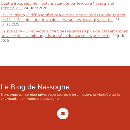
Quatre troupeaux de moutons attaqués par le loup à Nassogne et
Tenneville ?
- 24 juillet 2026
Le Doc Riders, le défi sportif et solidaire de Médecins du Monde, revient
les 12 et 13 septembre prochains : les équipes peuvent s'inscrire
- 23
juillet 2026
En 40 ans, l’AMO Mic-Ados a offert des vacances à plus de 3000 enfants en
province de Luxembourg: "Ils ont vécu des souvenirs précieux"
- 23 juillet
2026
Le Blog de Nassogne
Bienvenue sur ce blog privé, votre source d'informations privilégiée sur la
charmante commune de Nassogne