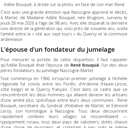
Adèle Bouquié, à droite sur la photo, en face de son mari René
C'est avec une grande émotion que Nassogne apprend le décès,
à Martel, de Madame Adèle Bouquié, née Brugnoni, survenu le
jeudi 28 mai 2026 à l'âge de 98 ans. Avec elle disparaît la dernière
voix directe de la génération qui, voici près de soixante ans, scella
l'amitié entre la « cité aux sept tours » du Quercy et la commune
ardennaise.
L'épouse d'un fondateur du jumelage
Pour mesurer la portée de cette disparition, il faut rappeler
qu'Adèle Bouquié était l'épouse de
René Bouquié
, l'un des deux
pères fondateurs du jumelage Nassogne-Martel.
Tout commença en 1966, lorsqu'un premier jumelage à l'échelle
régionale fut conclu entre les Forêts d'Ardenne (Haute-Lesse,
côté belge) et le Quercy français. C'est dans ce cadre que se
rencontrèrent les deux hommes qui allaient devenir les artisans
d'une amitié plus spécifique entre leurs deux communes : René
Bouquié, secrétaire du Syndicat d'Initiative de Martel, et Edmond
Leroy, son homologue à Nassogne. Tous deux découvrirent
rapidement combien leurs villages se ressemblaient —
typiquement ruraux, tous deux pays de sabotiers, dotés chacun
d'une clique de musiciens, et comptant à peu près le même