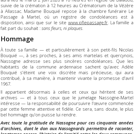
suivie de la crémation à 12 heures au Crématorium de la Vézère
à Allassac. Madame Bouquié repose à la chambre funéraire Le
Passage à Martel, où un registre de condoléances est à
disposition, ainsi que sur le site
www.pflepassage.fr
. La famille a
fait part du souhait :
sans fleurs, ni plaques
.
Hommage
À toute sa famille — et particulièrement à son petit-fils Nicolas
Bouquié —, à ses proches, à ses amis martelais et quercynois,
Nassogne adresse ses plus sincères condoléances. Que les
habitants de la commune ardennaise sachent qu'avec Adèle
Bouquié s'éteint une voix discrète mais précieuse, qui aura
contribué, à sa manière, à maintenir vivante la promesse d'avril
1967.
Il appartient désormais à celles et ceux qui héritent de ses
archives — et à tous ceux que le jumelage Nassogne-Martel
intéresse — la responsabilité de poursuivre l'œuvre commencée
par cette femme attentive et fidèle. Ce sera, sans doute, le plus
bel hommage qu'on puisse lui rendre.
Avec toute la gratitude de Nassogne pour ces cinquante années
d'archives, dont le don aux Nassognards permettra de raconter,
longtemps encore, l'histoire de l'amitié entre les deux communes.