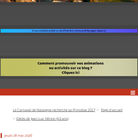
Le Carnaval de Nassogne recherche sa Princesse 2027
Page d'accueil
Décès de Jean-Luc Hérion (63 ans)
jeudi 28
mai 2026