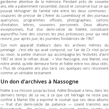
gardienne attentive de la mémoire. Pendant près de soixante
ans, elle a patiemment rassemblé, classé et conservé tout ce qui
pouvait témoigner de l'amitié née entre les deux communes :
coupures de presse de
L'Avenir du Luxembourg
et des journaux
quercynois, programmes officiels, photographies, cartons
d'invitation, lettres, souvenirs personnels. Deux albums
exceptionnels, fruit d'un demi-siècle de fidélité, constituent
aujourd'hui l'une des sources les plus précieuses pour qui veut
revivre, jour après jour, les journées fondatrices de 1967.
Son nom apparaît d'ailleurs dans les archives mêmes du
jumelage : c'est elle qui avait composé, sur l'air de
Ce n'est qu'un
au revoir
, la petite chanson qui accompagna les festivités d'avril
1967 et dont le refrain disait : « Vive Nassogne, vive Martel, vive
notre amitié, qu'elle demeure forte et fidèle entre nos deux cités.
» Plus de cinquante ans plus tard, ces quelques vers résonnent
comme un véritable testament.
Un don d'archives à Nassogne
Fidèle à sa mission jusqu'au bout, Adèle Bouquié a tenu, dans les
derniers temps de sa vie, à ce que cet héritage ne reste pas
confiné à Martel. Elle a exprimé le souhait que ses deux albums
— fruit d'un demi-siècle de patience — soient transmis aux
Nassognards, afin qu'eux aussi puissent garder vivante la