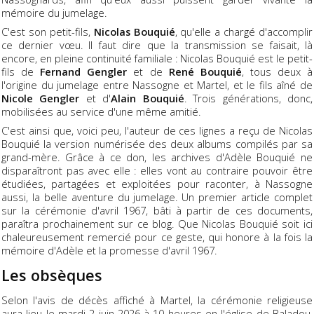
mémoire du jumelage.
C'est son petit-fils,
Nicolas Bouquié
, qu'elle a chargé d'accomplir
ce dernier vœu. Il faut dire que la transmission se faisait, là
encore, en pleine continuité familiale : Nicolas Bouquié est le petit-
fils de
Fernand Gengler
et de
René Bouquié
, tous deux à
l'origine du jumelage entre Nassogne et Martel, et le fils aîné de
Nicole Gengler
et d'
Alain Bouquié
. Trois générations, donc,
mobilisées au service d'une même amitié.
C'est ainsi que, voici peu, l'auteur de ces lignes a reçu de Nicolas
Bouquié la version numérisée des deux albums compilés par sa
grand-mère. Grâce à ce don, les archives d'Adèle Bouquié ne
disparaîtront pas avec elle : elles vont au contraire pouvoir être
étudiées, partagées et exploitées pour raconter, à Nassogne
aussi, la belle aventure du jumelage. Un premier article complet
sur la cérémonie d'avril 1967, bâti à partir de ces documents,
paraîtra prochainement sur ce blog. Que Nicolas Bouquié soit ici
chaleureusement remercié pour ce geste, qui honore à la fois la
mémoire d'Adèle et la promesse d'avril 1967.
Les obsèques
Selon l'avis de décès affiché à Martel, la cérémonie religieuse
aura lieu le mardi 2 juin 2026 à 10 heures en l'église de Baladou,