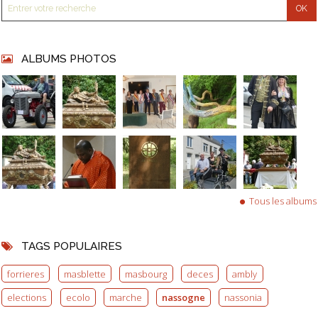
ALBUMS PHOTOS
Tous les albums
TAGS POPULAIRES
forrieres
masblette
masbourg
deces
ambly
elections
ecolo
marche
nassogne
nassonia