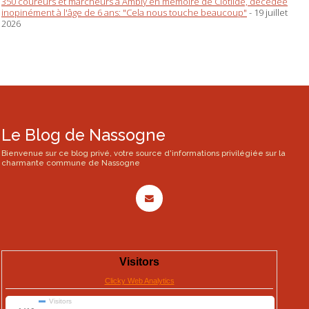
350 coureurs et marcheurs à Ambly en mémoire de Clotilde, décédée
inopinément à l'âge de 6 ans: "Cela nous touche beaucoup"
- 19 juillet
2026
Le Blog de Nassogne
Bienvenue sur ce blog privé, votre source d'informations privilégiée sur la
charmante commune de Nassogne