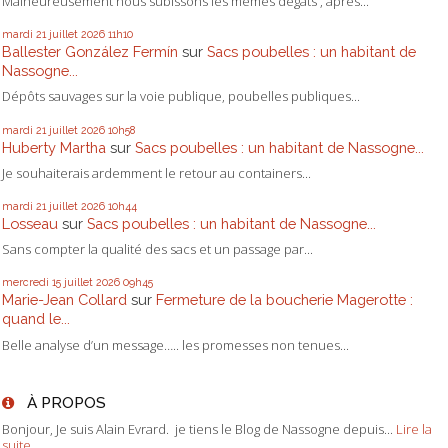
Malheureusement nous subissons les mêmes dégâts , après...
mardi 21
juillet 2026
11h10
Ballester González Fermín
sur
Sacs poubelles : un habitant de
Nassogne...
Dépôts sauvages sur la voie publique, poubelles publiques...
mardi 21
juillet 2026
10h58
Huberty Martha
sur
Sacs poubelles : un habitant de Nassogne...
Je souhaiterais ardemment le retour au containers...
mardi 21
juillet 2026
10h44
Losseau
sur
Sacs poubelles : un habitant de Nassogne...
Sans compter la qualité des sacs et un passage par...
mercredi 15
juillet 2026
09h45
Marie-Jean Collard
sur
Fermeture de la boucherie Magerotte :
quand le...
Belle analyse d’un message….. les promesses non tenues...
À PROPOS
Bonjour, Je suis Alain Evrard. je tiens le Blog de Nassogne depuis...
Lire la
suite