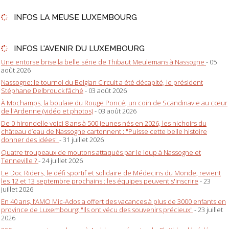
INFOS LA MEUSE LUXEMBOURG
INFOS L'AVENIR DU LUXEMBOURG
Une entorse brise la belle série de Thibaut Meulemans à Nassogne
- 05
août 2026
Nassogne: le tournoi du Belgian Circuit a été décapité, le président
Stéphane Delbrouck fâché
- 03 août 2026
À Mochamps, la boulaie du Rouge Poncé, un coin de Scandinavie au cœur
de l'Ardenne (vidéo et photos)
- 03 août 2026
De 0 hirondelle voici 8 ans à 500 jeunes nés en 2026, les nichoirs du
château d’eau de Nassogne cartonnent : "Puisse cette belle histoire
donner des idées"
- 31 juillet 2026
Quatre troupeaux de moutons attaqués par le loup à Nassogne et
Tenneville ?
- 24 juillet 2026
Le Doc Riders, le défi sportif et solidaire de Médecins du Monde, revient
les 12 et 13 septembre prochains : les équipes peuvent s'inscrire
- 23
juillet 2026
En 40 ans, l’AMO Mic-Ados a offert des vacances à plus de 3000 enfants en
province de Luxembourg: "Ils ont vécu des souvenirs précieux"
- 23 juillet
2026