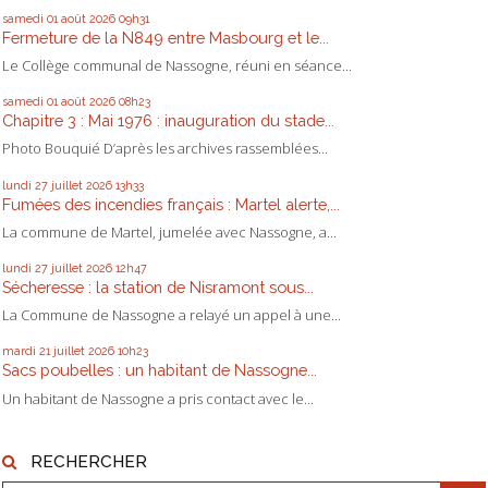
samedi 01
août 2026
09h31
Fermeture de la N849 entre Masbourg et le...
Le Collège communal de Nassogne, réuni en séance...
samedi 01
août 2026
08h23
Chapitre 3 : Mai 1976 : inauguration du stade...
Photo Bouquié D’après les archives rassemblées...
lundi 27
juillet 2026
13h33
Fumées des incendies français : Martel alerte,...
La commune de Martel, jumelée avec Nassogne, a...
lundi 27
juillet 2026
12h47
Sécheresse : la station de Nisramont sous...
La Commune de Nassogne a relayé un appel à une...
mardi 21
juillet 2026
10h23
Sacs poubelles : un habitant de Nassogne...
Un habitant de Nassogne a pris contact avec le...
RECHERCHER