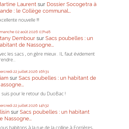
artine Laurent
sur
Dossier Socogetra à
ande : le Collège communal...
xcellente nouvelle !!!
imanche 02
août 2026
07h48
tany Dembour
sur
Sacs poubelles : un
abitant de Nassogne...
vec les sacs , on gère mieux . IL faut évidement
rendre...
ercredi 22
juillet 2026
16h31
iam
sur
Sacs poubelles : un habitant de
assogne...
e suis pour le retour du DuoBac !
ercredi 22
juillet 2026
14h32
lisin
sur
Sacs poubelles : un habitant
e Nassogne...
ous habitons à la rue de la colline à Forrières,