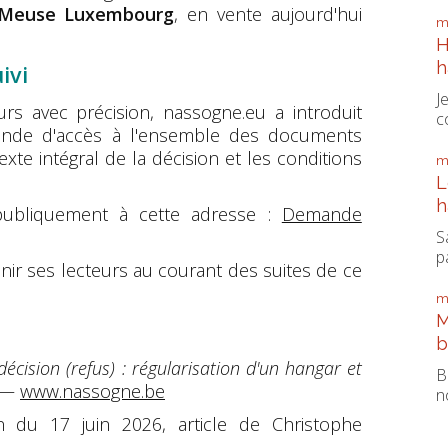
a Meuse Luxembourg
, en vente aujourd'hui
m
H
h
ivi
J
urs avec précision, nassogne.eu a introduit
c
de d'accès à l'ensemble des documents
exte intégral de la décision et les conditions
m
L
h
publiquement à cette adresse :
Demande
S
pa
ir ses lecteurs au courant des suites de ce
m
M
b
décision (refus) : régularisation d'un hangar et
B
—
www.nassogne.be
n
 du 17 juin 2026, article de Christophe