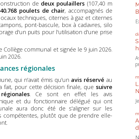
 construction de
deux poulaillers
(107,40 m
M
40.768 poulets de chair
, accompagnés de
B
ocaux techniques, citernes à gaz et citernes
E
 tampons, pont-bascule, box à cadavres, silo
orage d'un puits pour l'utilisation d'une prise
d
S
h
le Collège communal et signée le 9 juin 2026.
uin 2026.
A
p
stances régionales
m
mune, qui n'avait émis qu'un
avis réservé
au
L
a fait, pour cette décision finale, que
suivre
N
régionales
. Ce sont en effet les avis
J
hnique et du fonctionnaire délégué qui ont
nale aura donc été de s'aligner sur les
m
es compétentes, plutôt que de prendre elle-
A
nt.
d
N