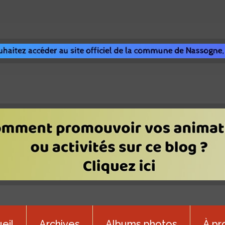
eil
Archives
Albums photos
À pr