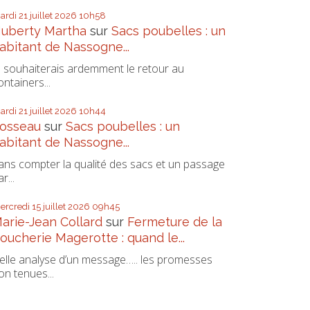
ardi 21
juillet 2026
10h58
uberty Martha
sur
Sacs poubelles : un
abitant de Nassogne...
e souhaiterais ardemment le retour au
ontainers...
ardi 21
juillet 2026
10h44
osseau
sur
Sacs poubelles : un
abitant de Nassogne...
ans compter la qualité des sacs et un passage
r...
ercredi 15
juillet 2026
09h45
arie-Jean Collard
sur
Fermeture de la
oucherie Magerotte : quand le...
elle analyse d’un message….. les promesses
on tenues...