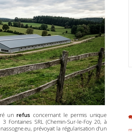
vré un
refus
concernant le permis unique
s 3 Fontaines SRL (Chemin-Sur-le-Foy 20, à
 nassogne.eu, prévoyait la régularisation d'un
m