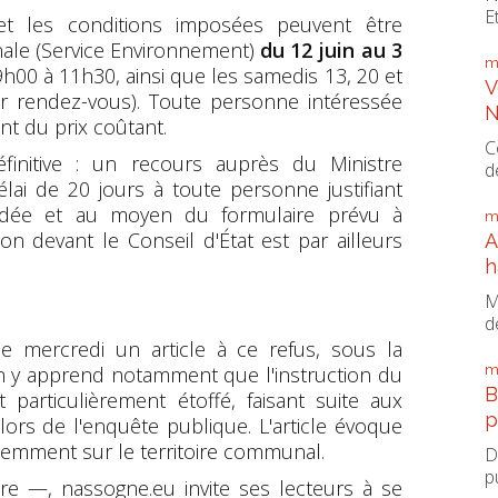
E
 et les conditions imposées peuvent être
nale (Service Environnement)
du 12 juin au 3
m
9h00 à 11h30, ainsi que les samedis 13, 20 et
V
r rendez-vous). Toute personne intéressée
N
t du prix coûtant.
C
éfinitive : un recours auprès du Ministre
d
ai de 20 jours à toute personne justifiant
andée et au moyen du formulaire prévu à
m
on devant le Conseil d'État est par ailleurs
A
h
M
d
mercredi un article à ce refus, sous la
m
n y apprend notamment que l'instruction du
B
particulièrement étoffé, faisant suite aux
p
rs de l'enquête publique. L'article évoque
cemment sur le territoire communal.
D
p
ire —, nassogne.eu invite ses lecteurs à se