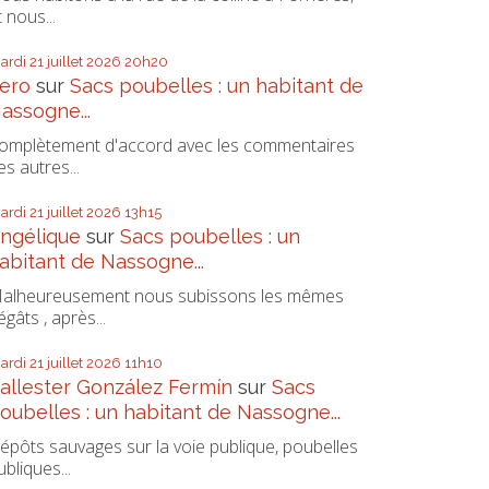
t nous...
ardi 21
juillet 2026
20h20
ero
sur
Sacs poubelles : un habitant de
assogne...
omplètement d'accord avec les commentaires
es autres...
ardi 21
juillet 2026
13h15
ngélique
sur
Sacs poubelles : un
abitant de Nassogne...
alheureusement nous subissons les mêmes
égâts , après...
ardi 21
juillet 2026
11h10
allester González Fermín
sur
Sacs
oubelles : un habitant de Nassogne...
épôts sauvages sur la voie publique, poubelles
ubliques...