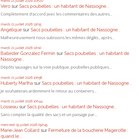
mardi 21
juillet 2026
20h20
Vero
sur
Sacs poubelles : un habitant de Nassogne...
Complètement d'accord avec les commentaires des autres...
mardi 21
juillet 2026
13h15
Angélique
sur
Sacs poubelles : un habitant de Nassogne...
Malheureusement nous subissons les mêmes dégâts , après...
mardi 21
juillet 2026
11h10
Ballester González Fermín
sur
Sacs poubelles : un habitant de
Nassogne...
Dépôts sauvages sur la voie publique, poubelles publiques...
mardi 21
juillet 2026
10h58
Huberty Martha
sur
Sacs poubelles : un habitant de Nassogne...
Je souhaiterais ardemment le retour au containers...
mardi 21
juillet 2026
10h44
Losseau
sur
Sacs poubelles : un habitant de Nassogne...
Sans compter la qualité des sacs et un passage par...
mercredi 15
juillet 2026
09h45
Marie-Jean Collard
sur
Fermeture de la boucherie Magerotte :
quand le...