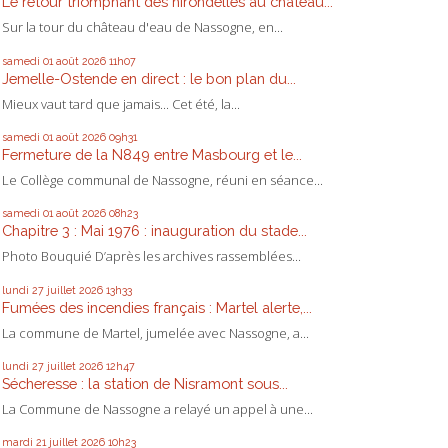
Le retour triomphant des hirondelles au château...
Sur la tour du château d'eau de Nassogne, en...
samedi 01
août 2026
11h07
Jemelle-Ostende en direct : le bon plan du...
Mieux vaut tard que jamais... Cet été, la...
samedi 01
août 2026
09h31
Fermeture de la N849 entre Masbourg et le...
Le Collège communal de Nassogne, réuni en séance...
samedi 01
août 2026
08h23
Chapitre 3 : Mai 1976 : inauguration du stade...
Photo Bouquié D’après les archives rassemblées...
lundi 27
juillet 2026
13h33
Fumées des incendies français : Martel alerte,...
La commune de Martel, jumelée avec Nassogne, a...
lundi 27
juillet 2026
12h47
Sécheresse : la station de Nisramont sous...
La Commune de Nassogne a relayé un appel à une...
mardi 21
juillet 2026
10h23