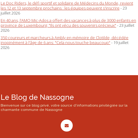
Le Doc Riders, le défi sportif et solidaire de Médecins du Monde, revient
les 12 et 13 septembre prochains : les équipes peuvent s'inscrire
- 23
juillet 2026
En 40 ans, l’AMO Mic-Ados a offert des vacances à plus de 3000 enfants en
province de Luxembourg: "Ils ont vécu des souvenirs précieux"
- 23 juillet
2026
350 coureurs et marcheurs à Ambly en mémoire de Clotilde, décédée
inopinément à l'âge de 6 ans: "Cela nous touche beaucoup"
- 19 juillet
2026
Le Blog de Nassogne
Bienvenue sur ce blog privé, votre source d'informations privilégiée sur la
charmante commune de Nassogne