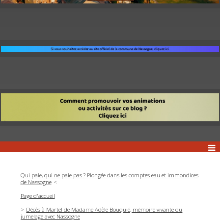
Qui paie, qui ne paie pas ? Plongée dans les comptes eau et immondices
de Nassogne
Page d'accueil
Décès à Martel de Madame Adèle Bouquié, mémoire vivante du
jumelage avec Nassogne