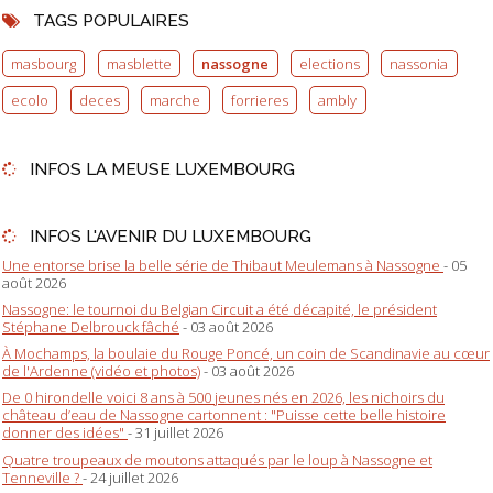
TAGS POPULAIRES
masbourg
masblette
nassogne
elections
nassonia
ecolo
deces
marche
forrieres
ambly
INFOS LA MEUSE LUXEMBOURG
INFOS L'AVENIR DU LUXEMBOURG
Une entorse brise la belle série de Thibaut Meulemans à Nassogne
- 05
août 2026
Nassogne: le tournoi du Belgian Circuit a été décapité, le président
Stéphane Delbrouck fâché
- 03 août 2026
À Mochamps, la boulaie du Rouge Poncé, un coin de Scandinavie au cœur
de l'Ardenne (vidéo et photos)
- 03 août 2026
De 0 hirondelle voici 8 ans à 500 jeunes nés en 2026, les nichoirs du
château d’eau de Nassogne cartonnent : "Puisse cette belle histoire
donner des idées"
- 31 juillet 2026
Quatre troupeaux de moutons attaqués par le loup à Nassogne et
Tenneville ?
- 24 juillet 2026