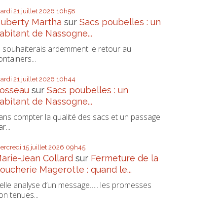
ardi 21
juillet 2026
10h58
uberty Martha
sur
Sacs poubelles : un
abitant de Nassogne...
e souhaiterais ardemment le retour au
ontainers...
ardi 21
juillet 2026
10h44
osseau
sur
Sacs poubelles : un
abitant de Nassogne...
ans compter la qualité des sacs et un passage
r...
ercredi 15
juillet 2026
09h45
arie-Jean Collard
sur
Fermeture de la
oucherie Magerotte : quand le...
elle analyse d’un message….. les promesses
on tenues...