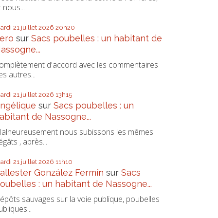
t nous...
ardi 21
juillet 2026
20h20
ero
sur
Sacs poubelles : un habitant de
assogne...
omplètement d'accord avec les commentaires
es autres...
ardi 21
juillet 2026
13h15
ngélique
sur
Sacs poubelles : un
abitant de Nassogne...
alheureusement nous subissons les mêmes
égâts , après...
ardi 21
juillet 2026
11h10
allester González Fermín
sur
Sacs
oubelles : un habitant de Nassogne...
épôts sauvages sur la voie publique, poubelles
ubliques...