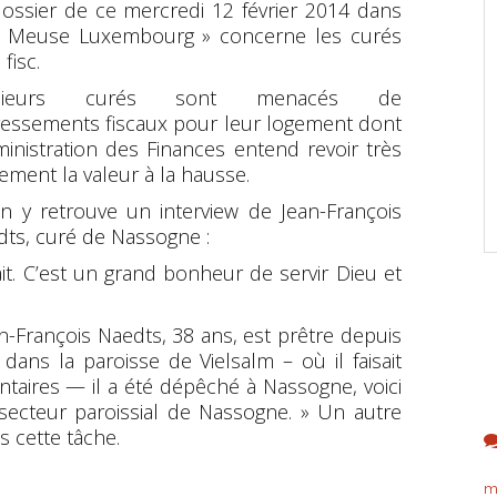
ossier de ce mercredi 12 février 2014 dans
a Meuse Luxembourg » concerne les curés
 fisc.
usieurs curés sont menacés de
ressements fiscaux pour leur logement dont
ministration des Finances entend revoir très
ement la valeur à la hausse.
n y retrouve un interview de Jean-François
ts, curé de Nassogne :
ait. C’est un grand bonheur de servir Dieu et
ean-François Naedts, 38 ans, est prêtre depuis
ans la paroisse de Vielsalm – où il faisait
taires — il a été dépêché à Nassogne, voici
u secteur paroissial de Nassogne. » Un autre
s cette tâche.
m