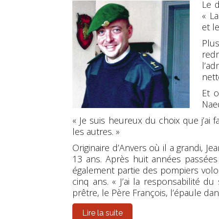
Le d
« L
et le
Pl
red
l’ad
nett
Et o
Naed
« Je suis heureux du choix que j’ai f
les autres. »
Originaire d’Anvers où il a grandi, J
13 ans. Après huit années passées d
également partie des pompiers volon
cinq ans. « J’ai la responsabilité d
prêtre, le Père François, l’épaule dan
Lire la suite