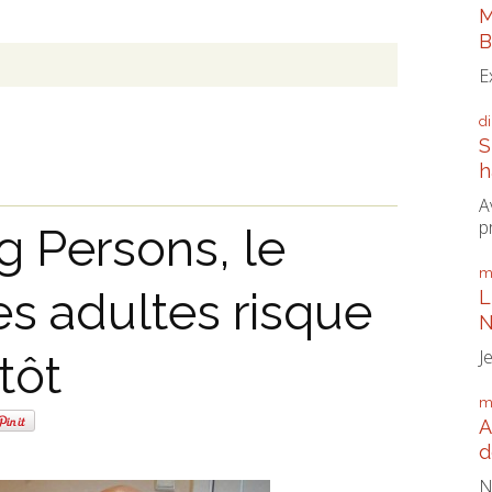
M
B
E
d
S
h
A
p
g Persons, le
m
s adultes risque
L
N
J
tôt
m
A
d
N