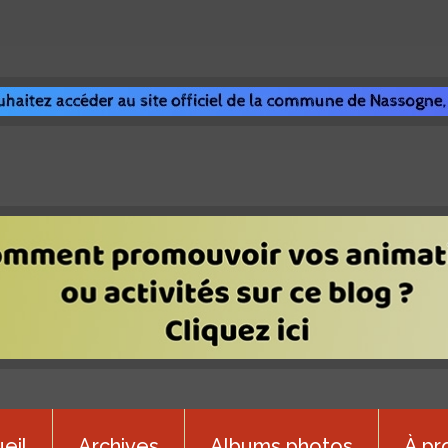
eil
Archives
Albums photos
À pr