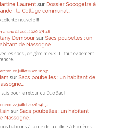
artine Laurent
sur
Dossier Socogetra à
ande : le Collège communal...
xcellente nouvelle !!!
imanche 02
août 2026
07h48
tany Dembour
sur
Sacs poubelles : un
abitant de Nassogne...
vec les sacs , on gère mieux . IL faut évidement
rendre...
ercredi 22
juillet 2026
16h31
iam
sur
Sacs poubelles : un habitant de
assogne...
e suis pour le retour du DuoBac !
ercredi 22
juillet 2026
14h32
lisin
sur
Sacs poubelles : un habitant
e Nassogne...
ous habitons à la rue de la colline à Forrières,