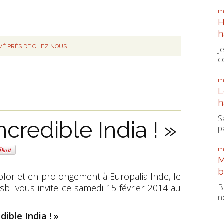
m
H
h
IVÉ PRÈS DE CHEZ NOUS
J
c
m
L
h
S
credible India ! »
pa
m
M
b
Color et en prolongement à Europalia Inde, le
sbl vous invite ce samedi 15 février 2014 au
B
n
dible India ! »