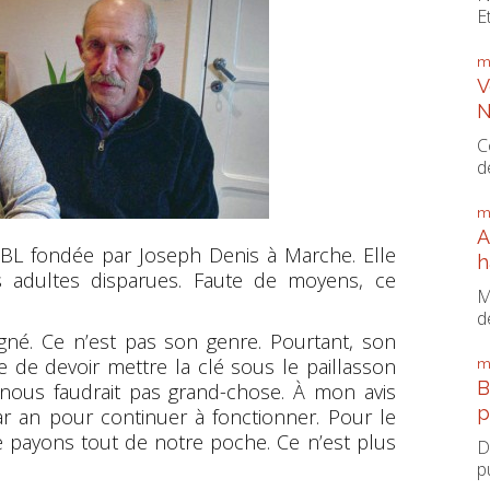
E
m
V
N
C
d
m
A
SBL fondée par Joseph Denis à Marche. Elle
h
 adultes disparues. Faute de moyens, ce
M
d
gné. Ce n’est pas son genre. Pourtant, son
 de devoir mettre la clé sous le paillasson
m
B
e nous faudrait pas grand-chose. À mon avis
p
r an pour continuer à fonctionner. Pour le
ayons tout de notre poche. Ce n’est plus
D
p