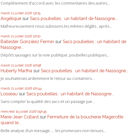
Complètement d'accord avec les commentaires des autres...
mardi 21
juillet 2026
13h15
Angélique
sur
Sacs poubelles : un habitant de Nassogne...
Malheureusement nous subissons les mêmes dégâts , après...
mardi 21
juillet 2026
11h10
Ballester González Fermín
sur
Sacs poubelles : un habitant de
Nassogne...
Dépôts sauvages sur la voie publique, poubelles publiques...
mardi 21
juillet 2026
10h58
Huberty Martha
sur
Sacs poubelles : un habitant de Nassogne...
Je souhaiterais ardemment le retour au containers...
mardi 21
juillet 2026
10h44
Losseau
sur
Sacs poubelles : un habitant de Nassogne...
Sans compter la qualité des sacs et un passage par...
mercredi 15
juillet 2026
09h45
Marie-Jean Collard
sur
Fermeture de la boucherie Magerotte :
quand le...
Belle analyse d’un message….. les promesses non tenues...