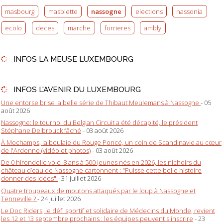
masbourg
masblette
nassogne
elections
nassonia
ecolo
deces
marche
forrieres
ambly
INFOS LA MEUSE LUXEMBOURG
INFOS L'AVENIR DU LUXEMBOURG
Une entorse brise la belle série de Thibaut Meulemans à Nassogne
- 05
août 2026
Nassogne: le tournoi du Belgian Circuit a été décapité, le président
Stéphane Delbrouck fâché
- 03 août 2026
À Mochamps, la boulaie du Rouge Poncé, un coin de Scandinavie au cœur
de l'Ardenne (vidéo et photos)
- 03 août 2026
De 0 hirondelle voici 8 ans à 500 jeunes nés en 2026, les nichoirs du
château d’eau de Nassogne cartonnent : "Puisse cette belle histoire
donner des idées"
- 31 juillet 2026
Quatre troupeaux de moutons attaqués par le loup à Nassogne et
Tenneville ?
- 24 juillet 2026
Le Doc Riders, le défi sportif et solidaire de Médecins du Monde, revient
les 12 et 13 septembre prochains : les équipes peuvent s'inscrire
- 23