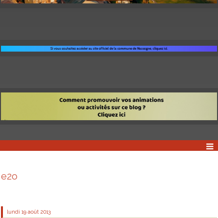
e2o
lundi 19
août 2013