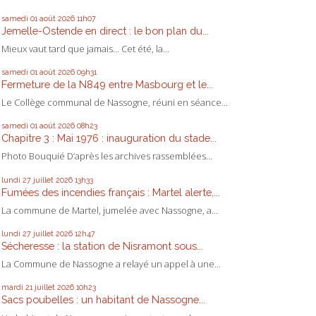
samedi 01
août 2026
11h07
Jemelle-Ostende en direct : le bon plan du...
Mieux vaut tard que jamais... Cet été, la...
samedi 01
août 2026
09h31
Fermeture de la N849 entre Masbourg et le...
Le Collège communal de Nassogne, réuni en séance...
samedi 01
août 2026
08h23
Chapitre 3 : Mai 1976 : inauguration du stade...
Photo Bouquié D’après les archives rassemblées...
lundi 27
juillet 2026
13h33
Fumées des incendies français : Martel alerte,...
La commune de Martel, jumelée avec Nassogne, a...
lundi 27
juillet 2026
12h47
Sécheresse : la station de Nisramont sous...
La Commune de Nassogne a relayé un appel à une...
mardi 21
juillet 2026
10h23
Sacs poubelles : un habitant de Nassogne...