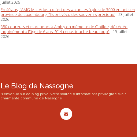
juillet 2026
En 40 ans, l’AMO Mic-Ados a offert des vacances à plus de 3000 enfants en
province de Luxembourg: "Ils ont vécu des souvenirs précieux"
- 23 juillet
2026
350 coureurs et marcheurs à Ambly en mémoire de Clotilde, décédée
inopinément à l'âge de 6 ans: "Cela nous touche beaucoup"
- 19 juillet
2026
Le Blog de Nassogne
Bienvenue sur ce blog privé, votre source d'informations privilégiée sur la
charmante commune de Nassogne