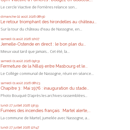
Le cercle Viactive de Forrières relance son...
dimanche 02
août 2026
08h30
Le retour triomphant des hirondelles au château...
Sur la tour du château d'eau de Nassogne, en...
samedi 01
août 2026
11h07
Jemelle-Ostende en direct : le bon plan du...
Mieux vaut tard que jamais... Cet été, la...
samedi 01
août 2026
09h31
Fermeture de la N849 entre Masbourg et le...
Le Collège communal de Nassogne, réuni en séance...
samedi 01
août 2026
08h23
Chapitre 3 : Mai 1976 : inauguration du stade...
Photo Bouquié D’après les archives rassemblées...
lundi 27
juillet 2026
13h33
Fumées des incendies français : Martel alerte,...
La commune de Martel, jumelée avec Nassogne, a...
lundi 27
juillet 2026
12h47