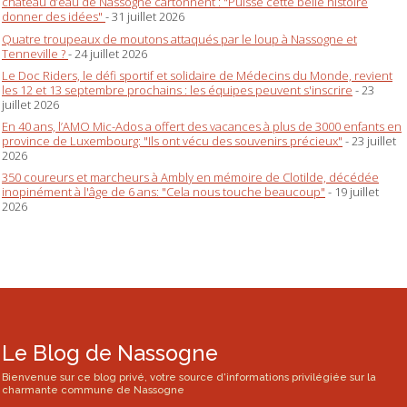
château d’eau de Nassogne cartonnent : "Puisse cette belle histoire
donner des idées"
- 31 juillet 2026
Quatre troupeaux de moutons attaqués par le loup à Nassogne et
Tenneville ?
- 24 juillet 2026
Le Doc Riders, le défi sportif et solidaire de Médecins du Monde, revient
les 12 et 13 septembre prochains : les équipes peuvent s'inscrire
- 23
juillet 2026
En 40 ans, l’AMO Mic-Ados a offert des vacances à plus de 3000 enfants en
province de Luxembourg: "Ils ont vécu des souvenirs précieux"
- 23 juillet
2026
350 coureurs et marcheurs à Ambly en mémoire de Clotilde, décédée
inopinément à l'âge de 6 ans: "Cela nous touche beaucoup"
- 19 juillet
2026
Le Blog de Nassogne
Bienvenue sur ce blog privé, votre source d'informations privilégiée sur la
charmante commune de Nassogne