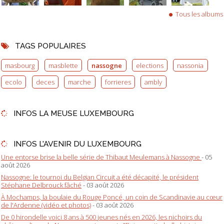
Tous les albums
TAGS POPULAIRES
masbourg
masblette
nassogne
elections
nassonia
ecolo
deces
marche
forrieres
ambly
INFOS LA MEUSE LUXEMBOURG
INFOS L'AVENIR DU LUXEMBOURG
Une entorse brise la belle série de Thibaut Meulemans à Nassogne
- 05
août 2026
Nassogne: le tournoi du Belgian Circuit a été décapité, le président
Stéphane Delbrouck fâché
- 03 août 2026
À Mochamps, la boulaie du Rouge Poncé, un coin de Scandinavie au cœur
de l'Ardenne (vidéo et photos)
- 03 août 2026
De 0 hirondelle voici 8 ans à 500 jeunes nés en 2026, les nichoirs du