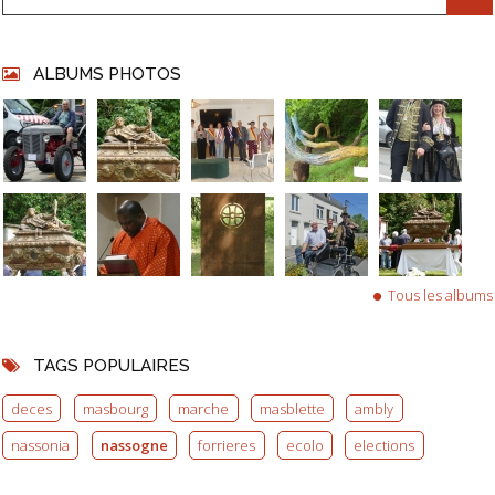
ALBUMS PHOTOS
Tous les albums
TAGS POPULAIRES
deces
masbourg
marche
masblette
ambly
nassonia
nassogne
forrieres
ecolo
elections