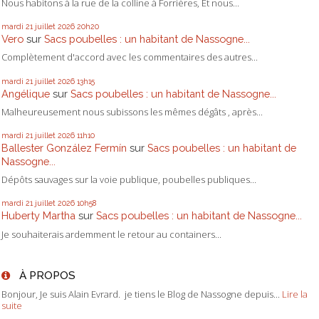
Nous habitons à la rue de la colline à Forrières, Et nous...
mardi 21
juillet 2026
20h20
Vero
sur
Sacs poubelles : un habitant de Nassogne...
Complètement d'accord avec les commentaires des autres...
mardi 21
juillet 2026
13h15
Angélique
sur
Sacs poubelles : un habitant de Nassogne...
Malheureusement nous subissons les mêmes dégâts , après...
mardi 21
juillet 2026
11h10
Ballester González Fermín
sur
Sacs poubelles : un habitant de
Nassogne...
Dépôts sauvages sur la voie publique, poubelles publiques...
mardi 21
juillet 2026
10h58
Huberty Martha
sur
Sacs poubelles : un habitant de Nassogne...
Je souhaiterais ardemment le retour au containers...
À PROPOS
Bonjour, Je suis Alain Evrard. je tiens le Blog de Nassogne depuis...
Lire la
suite