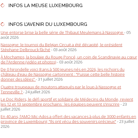
INFOS LA MEUSE LUXEMBOURG
INFOS L'AVENIR DU LUXEMBOURG
Une entorse brise la belle série de Thibaut Meulemans à Nassogne
- 05
août 2026
Nassogne: le tournoi du Belgian Circuit a été décapité, le président
Stéphane Delbrouck fâché
- 03 août 2026
À Mochamps, la boulaie du Rouge Poncé, un coin de Scandinavie au cœur
de l'Ardenne (vidéo et photos)
- 03 août 2026
De 0 hirondelle voici 8 ans à 500 jeunes nés en 2026, les nichoirs du
château d’eau de Nassogne cartonnent : "Puisse cette belle histoire
donner des idées"
- 31 juillet 2026
Quatre troupeaux de moutons attaqués par le loup à Nassogne et
Tenneville ?
- 24 juillet 2026
Le Doc Riders, le défi sportif et solidaire de Médecins du Monde, revient
les 12 et 13 septembre prochains : les équipes peuvent s'inscrire
- 23
juillet 2026
En 40 ans, l’AMO Mic-Ados a offert des vacances à plus de 3000 enfants en
province de Luxembourg: "Ils ont vécu des souvenirs précieux"
- 23 juillet
2026