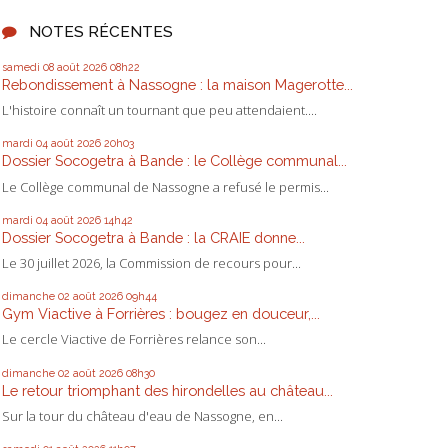
NOTES RÉCENTES
samedi 08
août 2026
08h22
Rebondissement à Nassogne : la maison Magerotte...
L'histoire connaît un tournant que peu attendaient....
mardi 04
août 2026
20h03
Dossier Socogetra à Bande : le Collège communal...
Le Collège communal de Nassogne a refusé le permis...
mardi 04
août 2026
14h42
Dossier Socogetra à Bande : la CRAIE donne...
Le 30 juillet 2026, la Commission de recours pour...
dimanche 02
août 2026
09h44
Gym Viactive à Forrières : bougez en douceur,...
Le cercle Viactive de Forrières relance son...
dimanche 02
août 2026
08h30
Le retour triomphant des hirondelles au château...
Sur la tour du château d'eau de Nassogne, en...