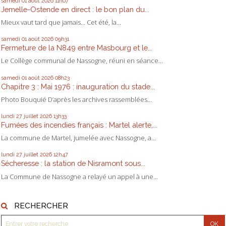
samedi 01
août 2026
11h07
Jemelle-Ostende en direct : le bon plan du...
Mieux vaut tard que jamais... Cet été, la...
samedi 01
août 2026
09h31
Fermeture de la N849 entre Masbourg et le...
Le Collège communal de Nassogne, réuni en séance...
samedi 01
août 2026
08h23
Chapitre 3 : Mai 1976 : inauguration du stade...
Photo Bouquié D’après les archives rassemblées...
lundi 27
juillet 2026
13h33
Fumées des incendies français : Martel alerte,...
La commune de Martel, jumelée avec Nassogne, a...
lundi 27
juillet 2026
12h47
Sécheresse : la station de Nisramont sous...
La Commune de Nassogne a relayé un appel à une...
RECHERCHER