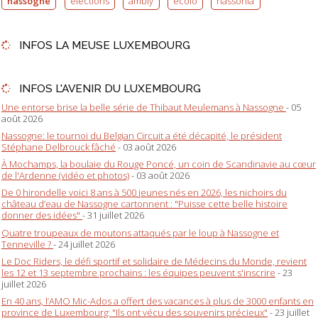
nassogne
elections
ambly
ecolo
nassonia
INFOS LA MEUSE LUXEMBOURG
INFOS L'AVENIR DU LUXEMBOURG
Une entorse brise la belle série de Thibaut Meulemans à Nassogne
- 05
août 2026
Nassogne: le tournoi du Belgian Circuit a été décapité, le président
Stéphane Delbrouck fâché
- 03 août 2026
À Mochamps, la boulaie du Rouge Poncé, un coin de Scandinavie au cœur
de l'Ardenne (vidéo et photos)
- 03 août 2026
De 0 hirondelle voici 8 ans à 500 jeunes nés en 2026, les nichoirs du
château d’eau de Nassogne cartonnent : "Puisse cette belle histoire
donner des idées"
- 31 juillet 2026
Quatre troupeaux de moutons attaqués par le loup à Nassogne et
Tenneville ?
- 24 juillet 2026
Le Doc Riders, le défi sportif et solidaire de Médecins du Monde, revient
les 12 et 13 septembre prochains : les équipes peuvent s'inscrire
- 23
juillet 2026
En 40 ans, l’AMO Mic-Ados a offert des vacances à plus de 3000 enfants en
province de Luxembourg: "Ils ont vécu des souvenirs précieux"
- 23 juillet