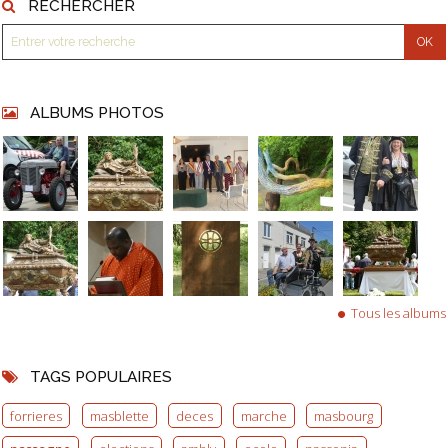
RECHERCHER
ALBUMS PHOTOS
Tous les albums
TAGS POPULAIRES
forrieres
masblette
deces
marche
masbourg