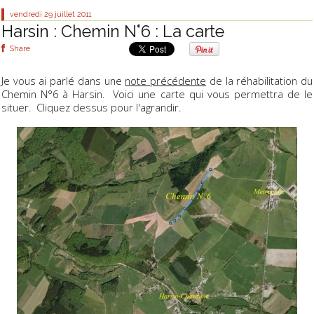
vendredi 29
juillet 2011
Harsin : Chemin N°6 : La carte
Share
Je vous ai parlé dans une
note précédente
de la réhabilitation du
Chemin N°6 à Harsin. Voici une carte qui vous permettra de le
situer. Cliquez dessus pour l'agrandir.