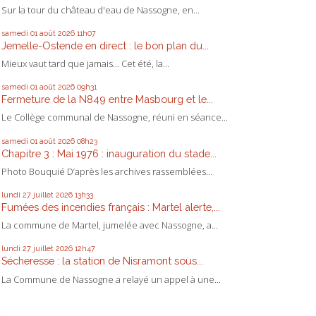
Sur la tour du château d'eau de Nassogne, en...
samedi 01
août 2026
11h07
Jemelle-Ostende en direct : le bon plan du...
Mieux vaut tard que jamais... Cet été, la...
samedi 01
août 2026
09h31
Fermeture de la N849 entre Masbourg et le...
Le Collège communal de Nassogne, réuni en séance...
samedi 01
août 2026
08h23
Chapitre 3 : Mai 1976 : inauguration du stade...
Photo Bouquié D’après les archives rassemblées...
lundi 27
juillet 2026
13h33
Fumées des incendies français : Martel alerte,...
La commune de Martel, jumelée avec Nassogne, a...
lundi 27
juillet 2026
12h47
Sécheresse : la station de Nisramont sous...
La Commune de Nassogne a relayé un appel à une...