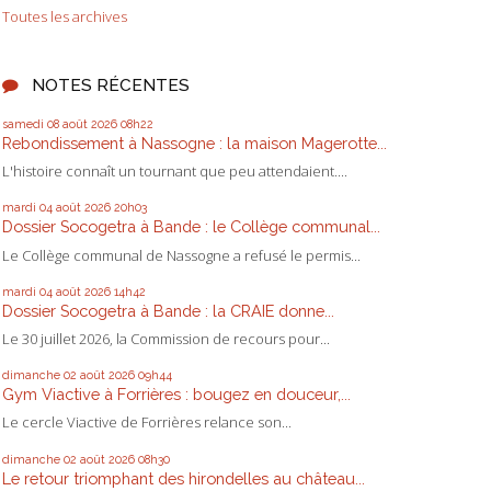
Toutes les archives
NOTES RÉCENTES
samedi 08
août 2026
08h22
Rebondissement à Nassogne : la maison Magerotte...
L'histoire connaît un tournant que peu attendaient....
mardi 04
août 2026
20h03
Dossier Socogetra à Bande : le Collège communal...
Le Collège communal de Nassogne a refusé le permis...
mardi 04
août 2026
14h42
Dossier Socogetra à Bande : la CRAIE donne...
Le 30 juillet 2026, la Commission de recours pour...
dimanche 02
août 2026
09h44
Gym Viactive à Forrières : bougez en douceur,...
Le cercle Viactive de Forrières relance son...
dimanche 02
août 2026
08h30
Le retour triomphant des hirondelles au château...