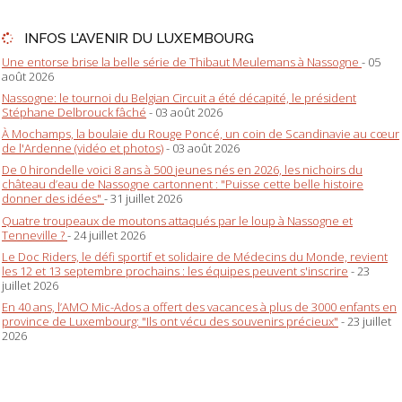
INFOS L'AVENIR DU LUXEMBOURG
Une entorse brise la belle série de Thibaut Meulemans à Nassogne
- 05
août 2026
Nassogne: le tournoi du Belgian Circuit a été décapité, le président
Stéphane Delbrouck fâché
- 03 août 2026
À Mochamps, la boulaie du Rouge Poncé, un coin de Scandinavie au cœur
de l'Ardenne (vidéo et photos)
- 03 août 2026
De 0 hirondelle voici 8 ans à 500 jeunes nés en 2026, les nichoirs du
château d’eau de Nassogne cartonnent : "Puisse cette belle histoire
donner des idées"
- 31 juillet 2026
Quatre troupeaux de moutons attaqués par le loup à Nassogne et
Tenneville ?
- 24 juillet 2026
Le Doc Riders, le défi sportif et solidaire de Médecins du Monde, revient
les 12 et 13 septembre prochains : les équipes peuvent s'inscrire
- 23
juillet 2026
En 40 ans, l’AMO Mic-Ados a offert des vacances à plus de 3000 enfants en
province de Luxembourg: "Ils ont vécu des souvenirs précieux"
- 23 juillet
2026