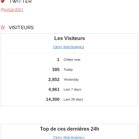
TWITTER
@petard001
VISITEURS