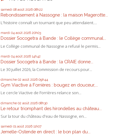
samedi 08
août 2026
08h22
Rebondissement à Nassogne : la maison Magerotte...
L'histoire connaît un tournant que peu attendaient....
mardi 04
août 2026
20h03
Dossier Socogetra à Bande : le Collège communal...
Le Collège communal de Nassogne a refusé le permis...
mardi 04
août 2026
14h42
Dossier Socogetra à Bande : la CRAIE donne...
Le 30 juillet 2026, la Commission de recours pour...
dimanche 02
août 2026
09h44
Gym Viactive à Forrières : bougez en douceur,...
Le cercle Viactive de Forrières relance son...
dimanche 02
août 2026
08h30
Le retour triomphant des hirondelles au château...
Sur la tour du château d'eau de Nassogne, en...
samedi 01
août 2026
11h07
Jemelle-Ostende en direct : le bon plan du...