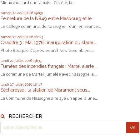
Mieux vaut tard que jamais... Cet été, la...
samedi 01
août 2026
09h31
Fermeture de la N849 entre Masbourg et le...
Le Collège communal de Nassogne, réuni en séance...
samedi 01
août 2026
08h23
Chapitre 3 : Mai 1976 : inauguration du stade...
Photo Bouquié D’après les archives rassemblées...
lundi 27
juillet 2026
13h33
Fumées des incendies français : Martel alerte,...
La commune de Martel, jumelée avec Nassogne, a...
lundi 27
juillet 2026
12h47
Sécheresse : la station de Nisramont sous...
La Commune de Nassogne a relayé un appel à une...
RECHERCHER