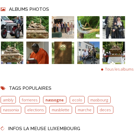
ALBUMS PHOTOS
Tous les albums
TAGS POPULAIRES
ambly
forrieres
nassogne
ecolo
masbourg
nassonia
elections
masblette
marche
deces
INFOS LA MEUSE LUXEMBOURG