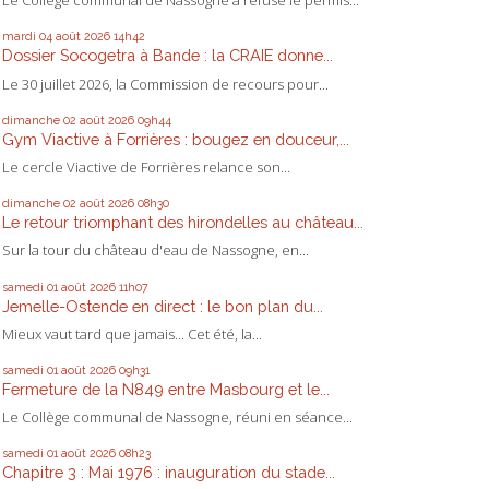
Le Collège communal de Nassogne a refusé le permis...
mardi 04
août 2026
14h42
Dossier Socogetra à Bande : la CRAIE donne...
Le 30 juillet 2026, la Commission de recours pour...
dimanche 02
août 2026
09h44
Gym Viactive à Forrières : bougez en douceur,...
Le cercle Viactive de Forrières relance son...
dimanche 02
août 2026
08h30
Le retour triomphant des hirondelles au château...
Sur la tour du château d'eau de Nassogne, en...
samedi 01
août 2026
11h07
Jemelle-Ostende en direct : le bon plan du...
Mieux vaut tard que jamais... Cet été, la...
samedi 01
août 2026
09h31
Fermeture de la N849 entre Masbourg et le...
Le Collège communal de Nassogne, réuni en séance...
samedi 01
août 2026
08h23
Chapitre 3 : Mai 1976 : inauguration du stade...