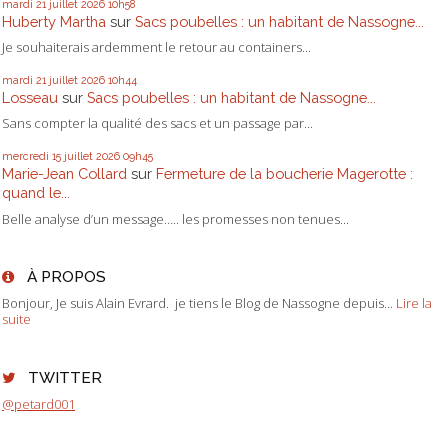
mardi 21
juillet 2026
10h58
Huberty Martha
sur
Sacs poubelles : un habitant de Nassogne...
Je souhaiterais ardemment le retour au containers...
mardi 21
juillet 2026
10h44
Losseau
sur
Sacs poubelles : un habitant de Nassogne...
Sans compter la qualité des sacs et un passage par...
mercredi 15
juillet 2026
09h45
Marie-Jean Collard
sur
Fermeture de la boucherie Magerotte :
quand le...
Belle analyse d’un message….. les promesses non tenues...
À PROPOS
Bonjour, Je suis Alain Evrard. je tiens le Blog de Nassogne depuis...
Lire la
suite
TWITTER
@petard001