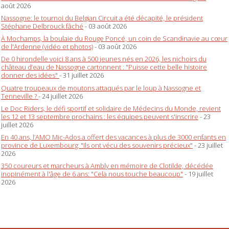
août 2026
Nassogne: le tournoi du Belgian Circuit a été décapité, le président
Stéphane Delbrouck fâché
- 03 août 2026
À Mochamps, la boulaie du Rouge Poncé, un coin de Scandinavie au cœur
de l'Ardenne (vidéo et photos)
- 03 août 2026
De 0 hirondelle voici 8 ans à 500 jeunes nés en 2026, les nichoirs du
château d’eau de Nassogne cartonnent : "Puisse cette belle histoire
donner des idées"
- 31 juillet 2026
Quatre troupeaux de moutons attaqués par le loup à Nassogne et
Tenneville ?
- 24 juillet 2026
Le Doc Riders, le défi sportif et solidaire de Médecins du Monde, revient
les 12 et 13 septembre prochains : les équipes peuvent s'inscrire
- 23
juillet 2026
En 40 ans, l’AMO Mic-Ados a offert des vacances à plus de 3000 enfants en
province de Luxembourg: "Ils ont vécu des souvenirs précieux"
- 23 juillet
2026
350 coureurs et marcheurs à Ambly en mémoire de Clotilde, décédée
inopinément à l'âge de 6 ans: "Cela nous touche beaucoup"
- 19 juillet
2026