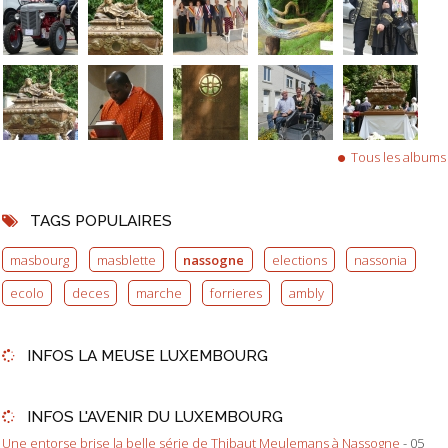
Tous les albums
TAGS POPULAIRES
masbourg
masblette
nassogne
elections
nassonia
ecolo
deces
marche
forrieres
ambly
INFOS LA MEUSE LUXEMBOURG
INFOS L'AVENIR DU LUXEMBOURG
Une entorse brise la belle série de Thibaut Meulemans à Nassogne
- 05