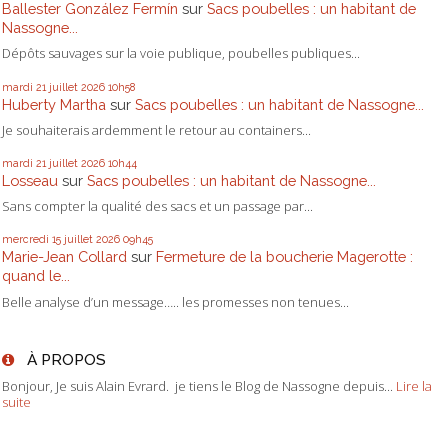
Ballester González Fermín
sur
Sacs poubelles : un habitant de
Nassogne...
Dépôts sauvages sur la voie publique, poubelles publiques...
mardi 21
juillet 2026
10h58
Huberty Martha
sur
Sacs poubelles : un habitant de Nassogne...
Je souhaiterais ardemment le retour au containers...
mardi 21
juillet 2026
10h44
Losseau
sur
Sacs poubelles : un habitant de Nassogne...
Sans compter la qualité des sacs et un passage par...
mercredi 15
juillet 2026
09h45
Marie-Jean Collard
sur
Fermeture de la boucherie Magerotte :
quand le...
Belle analyse d’un message….. les promesses non tenues...
À PROPOS
Bonjour, Je suis Alain Evrard. je tiens le Blog de Nassogne depuis...
Lire la
suite