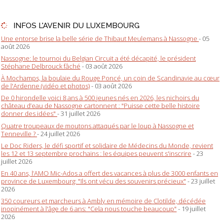
INFOS L'AVENIR DU LUXEMBOURG
Une entorse brise la belle série de Thibaut Meulemans à Nassogne
- 05
août 2026
Nassogne: le tournoi du Belgian Circuit a été décapité, le président
Stéphane Delbrouck fâché
- 03 août 2026
À Mochamps, la boulaie du Rouge Poncé, un coin de Scandinavie au cœur
de l'Ardenne (vidéo et photos)
- 03 août 2026
De 0 hirondelle voici 8 ans à 500 jeunes nés en 2026, les nichoirs du
château d’eau de Nassogne cartonnent : "Puisse cette belle histoire
donner des idées"
- 31 juillet 2026
Quatre troupeaux de moutons attaqués par le loup à Nassogne et
Tenneville ?
- 24 juillet 2026
Le Doc Riders, le défi sportif et solidaire de Médecins du Monde, revient
les 12 et 13 septembre prochains : les équipes peuvent s'inscrire
- 23
juillet 2026
En 40 ans, l’AMO Mic-Ados a offert des vacances à plus de 3000 enfants en
province de Luxembourg: "Ils ont vécu des souvenirs précieux"
- 23 juillet
2026
350 coureurs et marcheurs à Ambly en mémoire de Clotilde, décédée
inopinément à l'âge de 6 ans: "Cela nous touche beaucoup"
- 19 juillet
2026