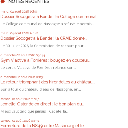
NOTES RÉCENTES
mardi 04
août 2026
20h03
Dossier Socogetra à Bande : le Collège communal...
Le Collège communal de Nassogne a refusé le permis...
mardi 04
août 2026
14h42
Dossier Socogetra à Bande : la CRAIE donne...
Le 30 juillet 2026, la Commission de recours pour...
dimanche 02
août 2026
09h44
Gym Viactive à Forrières : bougez en douceur,...
Le cercle Viactive de Forrières relance son...
dimanche 02
août 2026
08h30
Le retour triomphant des hirondelles au château...
Sur la tour du château d'eau de Nassogne, en...
samedi 01
août 2026
11h07
Jemelle-Ostende en direct : le bon plan du...
Mieux vaut tard que jamais... Cet été, la...
samedi 01
août 2026
09h31
Fermeture de la N849 entre Masbourg et le...