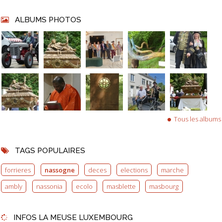
ALBUMS PHOTOS
Tous les albums
TAGS POPULAIRES
forrieres
nassogne
deces
elections
marche
ambly
nassonia
ecolo
masblette
masbourg
INFOS LA MEUSE LUXEMBOURG