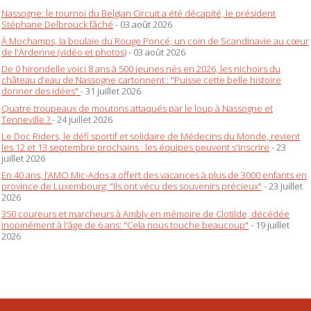
Nassogne: le tournoi du Belgian Circuit a été décapité, le président
Stéphane Delbrouck fâché
- 03 août 2026
À Mochamps, la boulaie du Rouge Poncé, un coin de Scandinavie au cœur
de l'Ardenne (vidéo et photos)
- 03 août 2026
De 0 hirondelle voici 8 ans à 500 jeunes nés en 2026, les nichoirs du
château d’eau de Nassogne cartonnent : "Puisse cette belle histoire
donner des idées"
- 31 juillet 2026
Quatre troupeaux de moutons attaqués par le loup à Nassogne et
Tenneville ?
- 24 juillet 2026
Le Doc Riders, le défi sportif et solidaire de Médecins du Monde, revient
les 12 et 13 septembre prochains : les équipes peuvent s'inscrire
- 23
juillet 2026
En 40 ans, l’AMO Mic-Ados a offert des vacances à plus de 3000 enfants en
province de Luxembourg: "Ils ont vécu des souvenirs précieux"
- 23 juillet
2026
350 coureurs et marcheurs à Ambly en mémoire de Clotilde, décédée
inopinément à l'âge de 6 ans: "Cela nous touche beaucoup"
- 19 juillet
2026