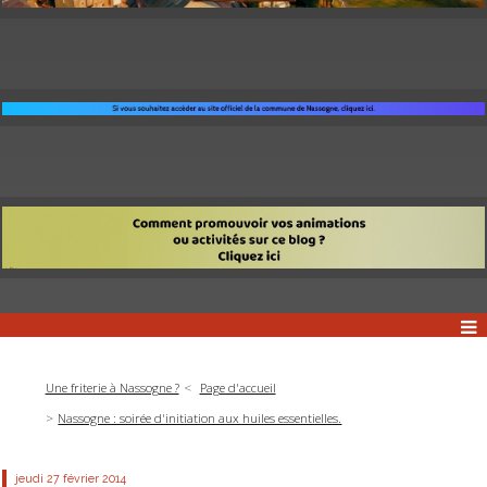
Une friterie à Nassogne ?
Page d'accueil
Nassogne : soirée d'initiation aux huiles essentielles.
jeudi 27
février 2014