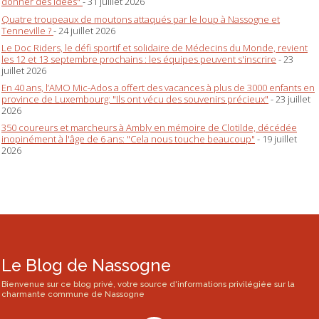
donner des idées"
- 31 juillet 2026
Quatre troupeaux de moutons attaqués par le loup à Nassogne et
Tenneville ?
- 24 juillet 2026
Le Doc Riders, le défi sportif et solidaire de Médecins du Monde, revient
les 12 et 13 septembre prochains : les équipes peuvent s'inscrire
- 23
juillet 2026
En 40 ans, l’AMO Mic-Ados a offert des vacances à plus de 3000 enfants en
province de Luxembourg: "Ils ont vécu des souvenirs précieux"
- 23 juillet
2026
350 coureurs et marcheurs à Ambly en mémoire de Clotilde, décédée
inopinément à l'âge de 6 ans: "Cela nous touche beaucoup"
- 19 juillet
2026
Le Blog de Nassogne
Bienvenue sur ce blog privé, votre source d'informations privilégiée sur la
charmante commune de Nassogne