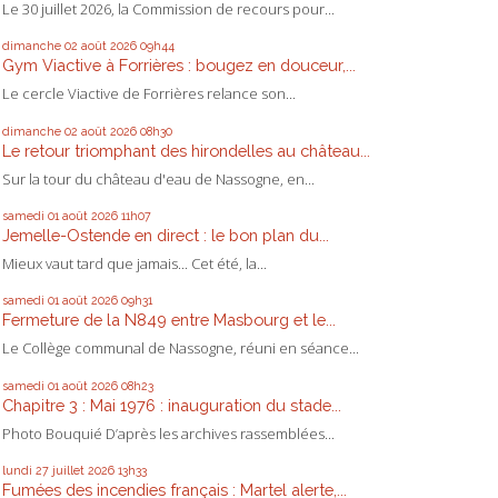
Le 30 juillet 2026, la Commission de recours pour...
dimanche 02
août 2026
09h44
Gym Viactive à Forrières : bougez en douceur,...
Le cercle Viactive de Forrières relance son...
dimanche 02
août 2026
08h30
Le retour triomphant des hirondelles au château...
Sur la tour du château d'eau de Nassogne, en...
samedi 01
août 2026
11h07
Jemelle-Ostende en direct : le bon plan du...
Mieux vaut tard que jamais... Cet été, la...
samedi 01
août 2026
09h31
Fermeture de la N849 entre Masbourg et le...
Le Collège communal de Nassogne, réuni en séance...
samedi 01
août 2026
08h23
Chapitre 3 : Mai 1976 : inauguration du stade...
Photo Bouquié D’après les archives rassemblées...
lundi 27
juillet 2026
13h33
Fumées des incendies français : Martel alerte,...