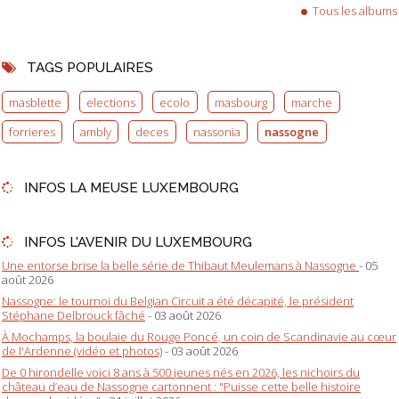
Tous les albums
TAGS POPULAIRES
masblette
elections
ecolo
masbourg
marche
forrieres
ambly
deces
nassonia
nassogne
INFOS LA MEUSE LUXEMBOURG
INFOS L'AVENIR DU LUXEMBOURG
Une entorse brise la belle série de Thibaut Meulemans à Nassogne
- 05
août 2026
Nassogne: le tournoi du Belgian Circuit a été décapité, le président
Stéphane Delbrouck fâché
- 03 août 2026
À Mochamps, la boulaie du Rouge Poncé, un coin de Scandinavie au cœur
de l'Ardenne (vidéo et photos)
- 03 août 2026
De 0 hirondelle voici 8 ans à 500 jeunes nés en 2026, les nichoirs du
château d’eau de Nassogne cartonnent : "Puisse cette belle histoire