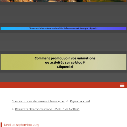
10e circuit des Ardennes à Nassogne.
Page d'accueil
Résultats des concours de l'ASBL "Les Goffes"
lundi 21
septembre 2015