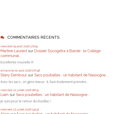
COMMENTAIRES RÉCENTS
mercredi 05
août 2026
17h09
Martine Laurent
sur
Dossier Socogetra à Bande : le Collège
communal...
Excellente nouvelle !!!
dimanche 02
août 2026
07h48
Stany Dembour
sur
Sacs poubelles : un habitant de Nassogne...
Avec les sacs , on gère mieux . IL faut évidement prendre...
mercredi 22
juillet 2026
16h31
Liam
sur
Sacs poubelles : un habitant de Nassogne...
Je suis pour le retour du DuoBac !
mercredi 22
juillet 2026
14h32
Alisin
sur
Sacs poubelles : un habitant de Nassogne...