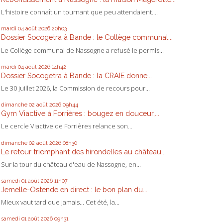
L'histoire connaît un tournant que peu attendaient....
mardi 04
août 2026
20h03
Dossier Socogetra à Bande : le Collège communal...
Le Collège communal de Nassogne a refusé le permis...
mardi 04
août 2026
14h42
Dossier Socogetra à Bande : la CRAIE donne...
Le 30 juillet 2026, la Commission de recours pour...
dimanche 02
août 2026
09h44
Gym Viactive à Forrières : bougez en douceur,...
Le cercle Viactive de Forrières relance son...
dimanche 02
août 2026
08h30
Le retour triomphant des hirondelles au château...
Sur la tour du château d'eau de Nassogne, en...
samedi 01
août 2026
11h07
Jemelle-Ostende en direct : le bon plan du...
Mieux vaut tard que jamais... Cet été, la...
samedi 01
août 2026
09h31