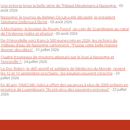
Une entorse brise la belle série de Thibaut Meulemans à Nassogne
- 05
août 2026
Nassogne: le tournoi du Belgian Circuit a été décapité, le président
Stéphane Delbrouck fâché
- 03 août 2026
À Mochamps, la boulaie du Rouge Poncé, un coin de Scandinavie au cœur
de l'Ardenne (vidéo et photos)
- 03 août 2026
De 0 hirondelle voici 8 ans à 500 jeunes nés en 2026, les nichoirs du
château d’eau de Nassogne cartonnent : "Puisse cette belle histoire
donner des idées"
- 31 juillet 2026
Quatre troupeaux de moutons attaqués par le loup à Nassogne et
Tenneville ?
- 24 juillet 2026
Le Doc Riders, le défi sportif et solidaire de Médecins du Monde, revient
les 12 et 13 septembre prochains : les équipes peuvent s'inscrire
- 23
juillet 2026
En 40 ans, l’AMO Mic-Ados a offert des vacances à plus de 3000 enfants en
province de Luxembourg: "Ils ont vécu des souvenirs précieux"
- 23 juillet
2026