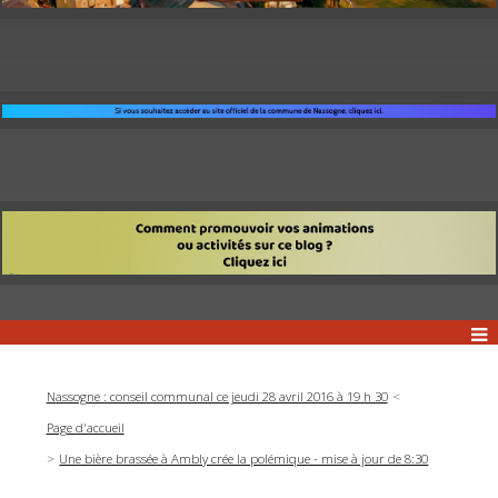
Nassogne : conseil communal ce jeudi 28 avril 2016 à 19 h 30
Page d'accueil
Une bière brassée à Ambly crée la polémique - mise à jour de 8:30