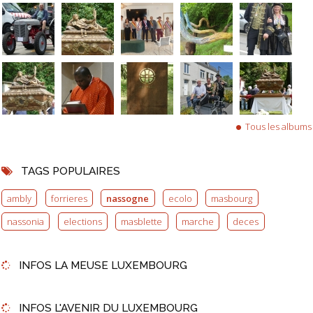
Tous les albums
TAGS POPULAIRES
ambly
forrieres
nassogne
ecolo
masbourg
nassonia
elections
masblette
marche
deces
INFOS LA MEUSE LUXEMBOURG
INFOS L'AVENIR DU LUXEMBOURG