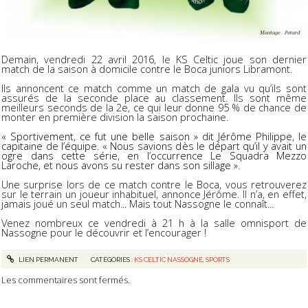
Demain, vendredi 22 avril 2016, le KS Celtic joue son dernier
match de la saison à domicile contre le Boca juniors Libramont.
Ils annoncent ce match comme un match de gala vu qu’ils sont
assurés de la seconde place au classement. Ils sont même
meilleurs seconds de la 2e, ce qui leur donne 95 % de chance de
monter en première division la saison prochaine.
« Sportivement, ce fut une belle saison » dit Jérôme Philippe, le
capitaine de l’équipe. « Nous savions dès le départ qu’il y avait un
ogre dans cette série, en l’occurrence Le Squadra Mezzo
Laroche, et nous avons su rester dans son sillage ».
Une surprise lors de ce match contre le Boca, vous retrouverez
sur le terrain un joueur inhabituel, annonce Jérôme. Il n’a, en effet,
jamais joué un seul match... Mais tout Nassogne le connaît...
Venez nombreux ce vendredi à 21 h à la salle omnisport de
Nassogne pour le découvrir et l’encourager !
LIEN PERMANENT
CATÉGORIES :
KS CELTIC NASSOGNE
,
SPORTS
Les commentaires sont fermés.