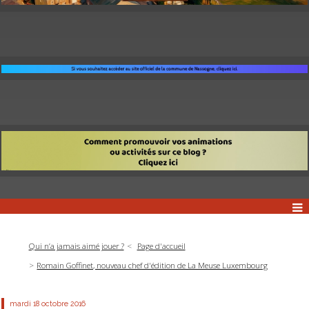
Qui n’a jamais aimé jouer ?
Page d'accueil
Romain Goffinet, nouveau chef d'édition de La Meuse Luxembourg
mardi 18
octobre 2016