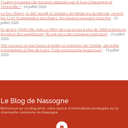
Quatre troupeaux de moutons attaqués par le loup à Nassogne et
Tenneville ?
- 24 juillet 2026
Le Doc Riders, le défi sportif et solidaire de Médecins du Monde, revient
les 12 et 13 septembre prochains : les équipes peuvent s'inscrire
- 23
juillet 2026
En 40 ans, l’AMO Mic-Ados a offert des vacances à plus de 3000 enfants en
province de Luxembourg: "Ils ont vécu des souvenirs précieux"
- 23 juillet
2026
350 coureurs et marcheurs à Ambly en mémoire de Clotilde, décédée
inopinément à l'âge de 6 ans: "Cela nous touche beaucoup"
- 19 juillet
2026
Le Blog de Nassogne
Bienvenue sur ce blog privé, votre source d'informations privilégiée sur la
charmante commune de Nassogne