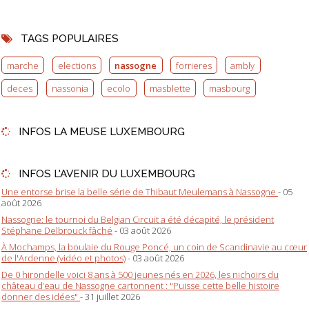
TAGS POPULAIRES
marche
elections
nassogne
forrieres
ambly
deces
nassonia
ecolo
masblette
masbourg
INFOS LA MEUSE LUXEMBOURG
INFOS L'AVENIR DU LUXEMBOURG
Une entorse brise la belle série de Thibaut Meulemans à Nassogne
- 05
août 2026
Nassogne: le tournoi du Belgian Circuit a été décapité, le président
Stéphane Delbrouck fâché
- 03 août 2026
À Mochamps, la boulaie du Rouge Poncé, un coin de Scandinavie au cœur
de l'Ardenne (vidéo et photos)
- 03 août 2026
De 0 hirondelle voici 8 ans à 500 jeunes nés en 2026, les nichoirs du
château d’eau de Nassogne cartonnent : "Puisse cette belle histoire
donner des idées"
- 31 juillet 2026