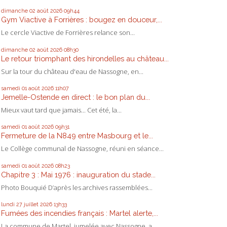
dimanche 02
août 2026
09h44
Gym Viactive à Forrières : bougez en douceur,...
Le cercle Viactive de Forrières relance son...
dimanche 02
août 2026
08h30
Le retour triomphant des hirondelles au château...
Sur la tour du château d'eau de Nassogne, en...
samedi 01
août 2026
11h07
Jemelle-Ostende en direct : le bon plan du...
Mieux vaut tard que jamais... Cet été, la...
samedi 01
août 2026
09h31
Fermeture de la N849 entre Masbourg et le...
Le Collège communal de Nassogne, réuni en séance...
samedi 01
août 2026
08h23
Chapitre 3 : Mai 1976 : inauguration du stade...
Photo Bouquié D’après les archives rassemblées...
lundi 27
juillet 2026
13h33
Fumées des incendies français : Martel alerte,...
La commune de Martel, jumelée avec Nassogne, a...