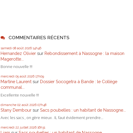
COMMENTAIRES RÉCENTS
samedi 08
août 2026
14h46
Hernandez Olivier
sur
Rebondissement à Nassogne : la maison
Magerotte...
Bonne nouvelle !!!
mercredi 05
août 2026
17h09
Martine Laurent
sur
Dossier Socogetra à Bande : le Collège
communal...
Excellente nouvelle !!!
dimanche 02
août 2026
07h48
Stany Dembour
sur
Sacs poubelles : un habitant de Nassogne...
Avec les sacs , on gère mieux . IL faut évidement prendre...
mercredi 22
juillet 2026
16h31
Liam
sur
Sacs poubelles : un habitant de Nassogne...