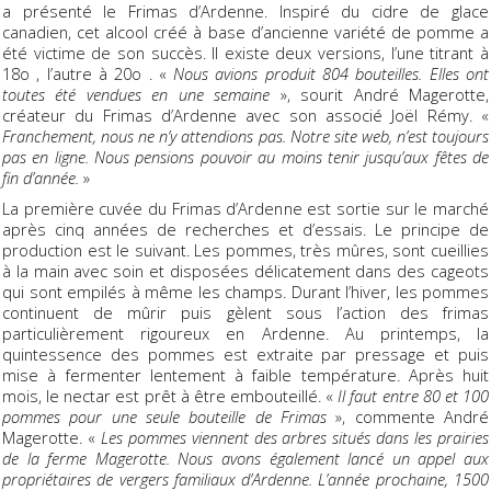
a présenté le Frimas d’Ardenne. Inspiré du cidre de glace
canadien, cet alcool créé à base d’ancienne variété de pomme a
été victime de son succès. Il existe deux versions, l’une titrant à
18o , l’autre à 20o . «
Nous avions produit 804 bouteilles. Elles ont
toutes été vendues en une semaine
», sourit André Magerotte,
créateur du Frimas d’Ardenne avec son associé Joël Rémy. «
Franchement, nous ne n’y attendions pas. Notre site web, n’est toujours
pas en ligne. Nous pensions pouvoir au moins tenir jusqu’aux fêtes de
fin d’année.
»
La première cuvée du Frimas d’Ardenne est sortie sur le marché
après cinq années de recherches et d’essais. Le principe de
production est le suivant. Les pommes, très mûres, sont cueillies
à la main avec soin et disposées délicatement dans des cageots
qui sont empilés à même les champs. Durant l’hiver, les pommes
continuent de mûrir puis gèlent sous l’action des frimas
particulièrement rigoureux en Ardenne. Au printemps, la
quintessence des pommes est extraite par pressage et puis
mise à fermenter lentement à faible température. Après huit
mois, le nectar est prêt à être embouteillé. «
Il faut entre 80 et 100
pommes pour une seule bouteille de Frimas
», commente André
Magerotte. «
Les pommes viennent des arbres situés dans les prairies
de la ferme Magerotte. Nous avons également lancé un appel aux
propriétaires de vergers familiaux d’Ardenne. L’année prochaine, 1500