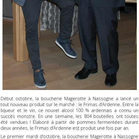
Début octobre, la boucherie Magerotte à Nassogne a lancé un
tout nouveau produit sur le marché : le Frimas d’Ardenne. Entre la
liqueur et le vin, ce nouvel alcool 100 % ardennais a connu un
succès monstre. En une semaine, les 804 bouteilles ont toutes
été vendues ! Élaboré à partir de pommes fermentées durant
deux années, le Frimas d’Ardenne est produit une fois par an.
Le premier mardi d’octobre, la boucherie Magerotte à Nassogne