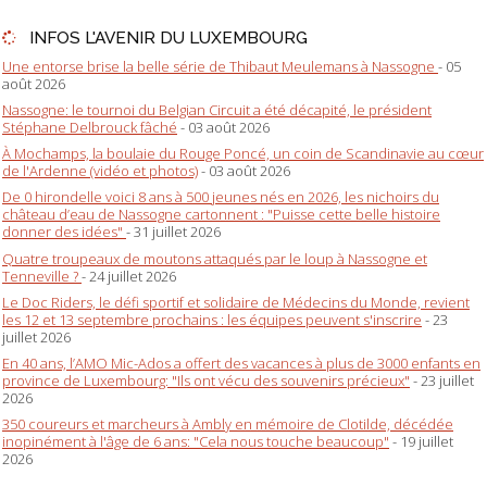
INFOS L'AVENIR DU LUXEMBOURG
Une entorse brise la belle série de Thibaut Meulemans à Nassogne
- 05
août 2026
Nassogne: le tournoi du Belgian Circuit a été décapité, le président
Stéphane Delbrouck fâché
- 03 août 2026
À Mochamps, la boulaie du Rouge Poncé, un coin de Scandinavie au cœur
de l'Ardenne (vidéo et photos)
- 03 août 2026
De 0 hirondelle voici 8 ans à 500 jeunes nés en 2026, les nichoirs du
château d’eau de Nassogne cartonnent : "Puisse cette belle histoire
donner des idées"
- 31 juillet 2026
Quatre troupeaux de moutons attaqués par le loup à Nassogne et
Tenneville ?
- 24 juillet 2026
Le Doc Riders, le défi sportif et solidaire de Médecins du Monde, revient
les 12 et 13 septembre prochains : les équipes peuvent s'inscrire
- 23
juillet 2026
En 40 ans, l’AMO Mic-Ados a offert des vacances à plus de 3000 enfants en
province de Luxembourg: "Ils ont vécu des souvenirs précieux"
- 23 juillet
2026
350 coureurs et marcheurs à Ambly en mémoire de Clotilde, décédée
inopinément à l'âge de 6 ans: "Cela nous touche beaucoup"
- 19 juillet
2026