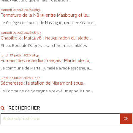
Mieux vaut tard que jamais... Cet été, la...
samedi 01
août 2026
09h31
Fermeture de la N849 entre Masbourg et le...
Le Collège communal de Nassogne, réuni en séance...
samedi 01
août 2026
08h23
Chapitre 3 : Mai 1976 : inauguration du stade...
Photo Bouquié D’après les archives rassemblées...
lundi 27
juillet 2026
13h33
Fumées des incendies français : Martel alerte,...
La commune de Martel, jumelée avec Nassogne, a...
lundi 27
juillet 2026
12h47
Sécheresse : la station de Nisramont sous...
La Commune de Nassogne a relayé un appel à une...
RECHERCHER