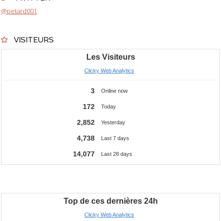
@petard001
VISITEURS