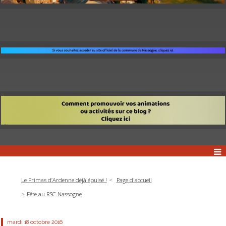
Le Frimas d’Ardenne déjà épuisé !
Page d'accueil
Fête au RSC Nassogne
mardi 18
octobre 2016