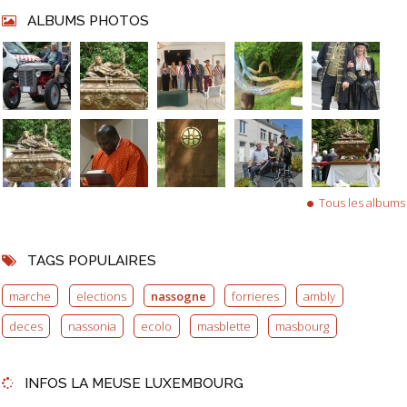
ALBUMS PHOTOS
Tous les albums
TAGS POPULAIRES
marche
elections
nassogne
forrieres
ambly
deces
nassonia
ecolo
masblette
masbourg
INFOS LA MEUSE LUXEMBOURG