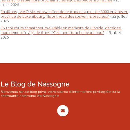
juillet 2026
En 40 ans, l’AMO Mic-Ados a offert des vacances à plus de 3000 enfants en
province de Luxembourg: "Ils ont vécu des souvenirs précieux"
- 23 juillet
2026
350 coureurs et marcheurs à Ambly en mémoire de Clotilde, décédée
inopinément à l'âge de 6 ans: "Cela nous touche beaucoup"
- 19 juillet
2026
Le Blog de Nassogne
Bienvenue sur ce blog privé, votre source d'informations privilégiée sur la
charmante commune de Nassogne