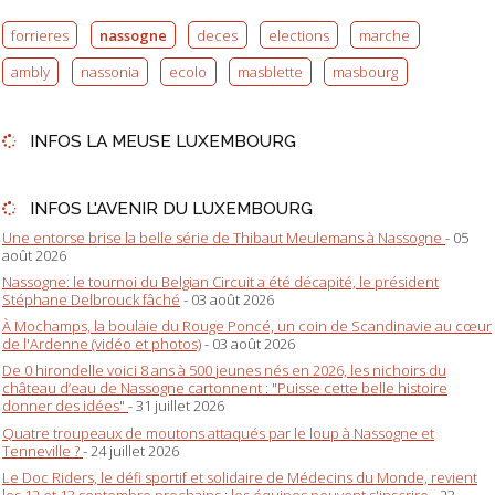
forrieres
nassogne
deces
elections
marche
ambly
nassonia
ecolo
masblette
masbourg
INFOS LA MEUSE LUXEMBOURG
INFOS L'AVENIR DU LUXEMBOURG
Une entorse brise la belle série de Thibaut Meulemans à Nassogne
- 05
août 2026
Nassogne: le tournoi du Belgian Circuit a été décapité, le président
Stéphane Delbrouck fâché
- 03 août 2026
À Mochamps, la boulaie du Rouge Poncé, un coin de Scandinavie au cœur
de l'Ardenne (vidéo et photos)
- 03 août 2026
De 0 hirondelle voici 8 ans à 500 jeunes nés en 2026, les nichoirs du
château d’eau de Nassogne cartonnent : "Puisse cette belle histoire
donner des idées"
- 31 juillet 2026
Quatre troupeaux de moutons attaqués par le loup à Nassogne et
Tenneville ?
- 24 juillet 2026
Le Doc Riders, le défi sportif et solidaire de Médecins du Monde, revient
les 12 et 13 septembre prochains : les équipes peuvent s'inscrire
- 23