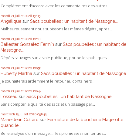
Complètement d'accord avec les commentaires des autres...
mardi 21
juillet 2026
13h15
Angélique
sur
Sacs poubelles : un habitant de Nassogne...
Malheureusement nous subissons les mêmes dégâts , après...
mardi 21
juillet 2026
11h10
Ballester González Fermín
sur
Sacs poubelles : un habitant de
Nassogne...
Dépôts sauvages sur la voie publique, poubelles publiques...
mardi 21
juillet 2026
10h58
Huberty Martha
sur
Sacs poubelles : un habitant de Nassogne...
Je souhaiterais ardemment le retour au containers...
mardi 21
juillet 2026
10h44
Losseau
sur
Sacs poubelles : un habitant de Nassogne...
Sans compter la qualité des sacs et un passage par...
mercredi 15
juillet 2026
09h45
Marie-Jean Collard
sur
Fermeture de la boucherie Magerotte :
quand le...
Belle analyse d’un message….. les promesses non tenues...