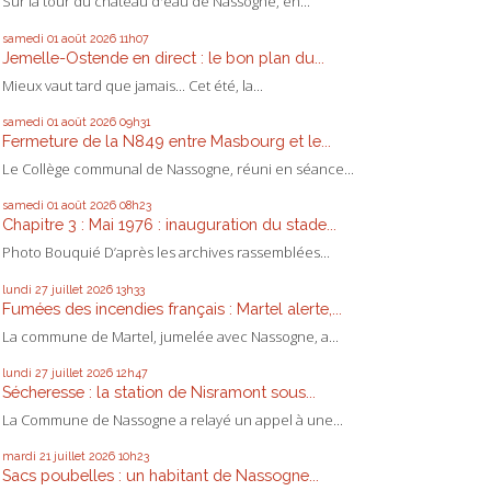
Sur la tour du château d'eau de Nassogne, en...
samedi 01
août 2026
11h07
Jemelle-Ostende en direct : le bon plan du...
Mieux vaut tard que jamais... Cet été, la...
samedi 01
août 2026
09h31
Fermeture de la N849 entre Masbourg et le...
Le Collège communal de Nassogne, réuni en séance...
samedi 01
août 2026
08h23
Chapitre 3 : Mai 1976 : inauguration du stade...
Photo Bouquié D’après les archives rassemblées...
lundi 27
juillet 2026
13h33
Fumées des incendies français : Martel alerte,...
La commune de Martel, jumelée avec Nassogne, a...
lundi 27
juillet 2026
12h47
Sécheresse : la station de Nisramont sous...
La Commune de Nassogne a relayé un appel à une...
mardi 21
juillet 2026
10h23
Sacs poubelles : un habitant de Nassogne...