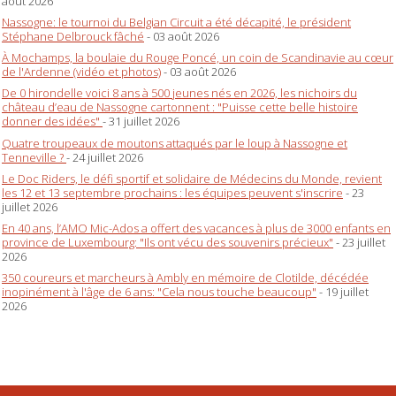
août 2026
Nassogne: le tournoi du Belgian Circuit a été décapité, le président
Stéphane Delbrouck fâché
- 03 août 2026
À Mochamps, la boulaie du Rouge Poncé, un coin de Scandinavie au cœur
de l'Ardenne (vidéo et photos)
- 03 août 2026
De 0 hirondelle voici 8 ans à 500 jeunes nés en 2026, les nichoirs du
château d’eau de Nassogne cartonnent : "Puisse cette belle histoire
donner des idées"
- 31 juillet 2026
Quatre troupeaux de moutons attaqués par le loup à Nassogne et
Tenneville ?
- 24 juillet 2026
Le Doc Riders, le défi sportif et solidaire de Médecins du Monde, revient
les 12 et 13 septembre prochains : les équipes peuvent s'inscrire
- 23
juillet 2026
En 40 ans, l’AMO Mic-Ados a offert des vacances à plus de 3000 enfants en
province de Luxembourg: "Ils ont vécu des souvenirs précieux"
- 23 juillet
2026
350 coureurs et marcheurs à Ambly en mémoire de Clotilde, décédée
inopinément à l'âge de 6 ans: "Cela nous touche beaucoup"
- 19 juillet
2026