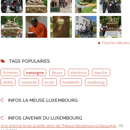
Tous les albums
TAGS POPULAIRES
forrieres
nassogne
deces
elections
marche
ambly
nassonia
ecolo
masblette
masbourg
INFOS LA MEUSE LUXEMBOURG
INFOS L'AVENIR DU LUXEMBOURG
Une entorse brise la belle série de Thibaut Meulemans à Nassogne
- 05