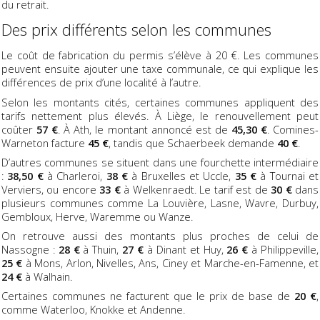
du retrait.
Des prix différents selon les communes
Le coût de fabrication du permis s’élève à 20 €. Les communes
peuvent ensuite ajouter une taxe communale, ce qui explique les
différences de prix d’une localité à l’autre.
Selon les montants cités, certaines communes appliquent des
tarifs nettement plus élevés. À Liège, le renouvellement peut
coûter
57 €
. À Ath, le montant annoncé est de
45,30 €
. Comines-
Warneton facture
45 €
, tandis que Schaerbeek demande
40 €
.
D’autres communes se situent dans une fourchette intermédiaire
:
38,50 €
à Charleroi,
38 €
à Bruxelles et Uccle,
35 €
à Tournai et
Verviers, ou encore
33 €
à Welkenraedt. Le tarif est de
30 €
dans
plusieurs communes comme La Louvière, Lasne, Wavre, Durbuy,
Gembloux, Herve, Waremme ou Wanze.
On retrouve aussi des montants plus proches de celui de
Nassogne :
28 €
à Thuin,
27 €
à Dinant et Huy,
26 €
à Philippeville,
25 €
à Mons, Arlon, Nivelles, Ans, Ciney et Marche-en-Famenne, et
24 €
à Walhain.
Certaines communes ne facturent que le prix de base de
20 €
,
comme Waterloo, Knokke et Andenne.