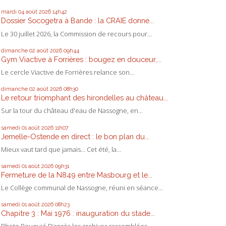
mardi 04
août 2026
14h42
Dossier Socogetra à Bande : la CRAIE donne...
Le 30 juillet 2026, la Commission de recours pour...
dimanche 02
août 2026
09h44
Gym Viactive à Forrières : bougez en douceur,...
Le cercle Viactive de Forrières relance son...
dimanche 02
août 2026
08h30
Le retour triomphant des hirondelles au château...
Sur la tour du château d'eau de Nassogne, en...
samedi 01
août 2026
11h07
Jemelle-Ostende en direct : le bon plan du...
Mieux vaut tard que jamais... Cet été, la...
samedi 01
août 2026
09h31
Fermeture de la N849 entre Masbourg et le...
Le Collège communal de Nassogne, réuni en séance...
samedi 01
août 2026
08h23
Chapitre 3 : Mai 1976 : inauguration du stade...