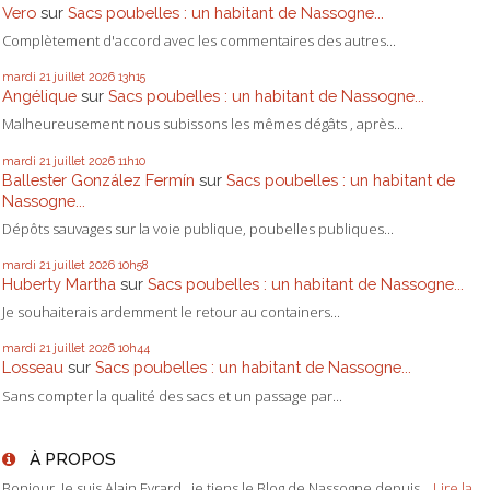
Vero
sur
Sacs poubelles : un habitant de Nassogne...
Complètement d'accord avec les commentaires des autres...
mardi 21
juillet 2026
13h15
Angélique
sur
Sacs poubelles : un habitant de Nassogne...
Malheureusement nous subissons les mêmes dégâts , après...
mardi 21
juillet 2026
11h10
Ballester González Fermín
sur
Sacs poubelles : un habitant de
Nassogne...
Dépôts sauvages sur la voie publique, poubelles publiques...
mardi 21
juillet 2026
10h58
Huberty Martha
sur
Sacs poubelles : un habitant de Nassogne...
Je souhaiterais ardemment le retour au containers...
mardi 21
juillet 2026
10h44
Losseau
sur
Sacs poubelles : un habitant de Nassogne...
Sans compter la qualité des sacs et un passage par...
À PROPOS
Bonjour, Je suis Alain Evrard. je tiens le Blog de Nassogne depuis...
Lire la