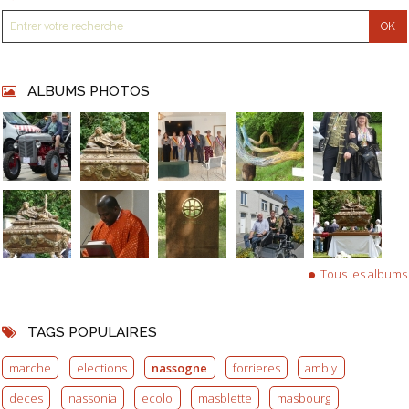
ALBUMS PHOTOS
Tous les albums
TAGS POPULAIRES
marche
elections
nassogne
forrieres
ambly
deces
nassonia
ecolo
masblette
masbourg