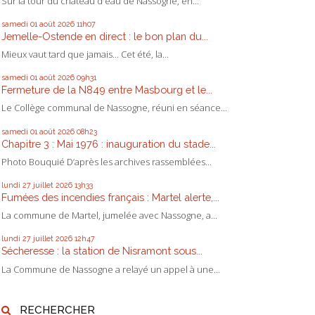
Sur la tour du château d'eau de Nassogne, en...
samedi 01
août 2026
11h07
Jemelle-Ostende en direct : le bon plan du...
Mieux vaut tard que jamais... Cet été, la...
samedi 01
août 2026
09h31
Fermeture de la N849 entre Masbourg et le...
Le Collège communal de Nassogne, réuni en séance...
samedi 01
août 2026
08h23
Chapitre 3 : Mai 1976 : inauguration du stade...
Photo Bouquié D’après les archives rassemblées...
lundi 27
juillet 2026
13h33
Fumées des incendies français : Martel alerte,...
La commune de Martel, jumelée avec Nassogne, a...
lundi 27
juillet 2026
12h47
Sécheresse : la station de Nisramont sous...
La Commune de Nassogne a relayé un appel à une...
RECHERCHER