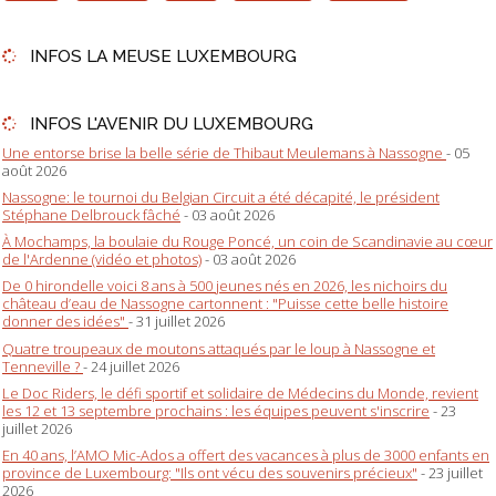
INFOS LA MEUSE LUXEMBOURG
INFOS L'AVENIR DU LUXEMBOURG
Une entorse brise la belle série de Thibaut Meulemans à Nassogne
- 05
août 2026
Nassogne: le tournoi du Belgian Circuit a été décapité, le président
Stéphane Delbrouck fâché
- 03 août 2026
À Mochamps, la boulaie du Rouge Poncé, un coin de Scandinavie au cœur
de l'Ardenne (vidéo et photos)
- 03 août 2026
De 0 hirondelle voici 8 ans à 500 jeunes nés en 2026, les nichoirs du
château d’eau de Nassogne cartonnent : "Puisse cette belle histoire
donner des idées"
- 31 juillet 2026
Quatre troupeaux de moutons attaqués par le loup à Nassogne et
Tenneville ?
- 24 juillet 2026
Le Doc Riders, le défi sportif et solidaire de Médecins du Monde, revient
les 12 et 13 septembre prochains : les équipes peuvent s'inscrire
- 23
juillet 2026
En 40 ans, l’AMO Mic-Ados a offert des vacances à plus de 3000 enfants en
province de Luxembourg: "Ils ont vécu des souvenirs précieux"
- 23 juillet
2026