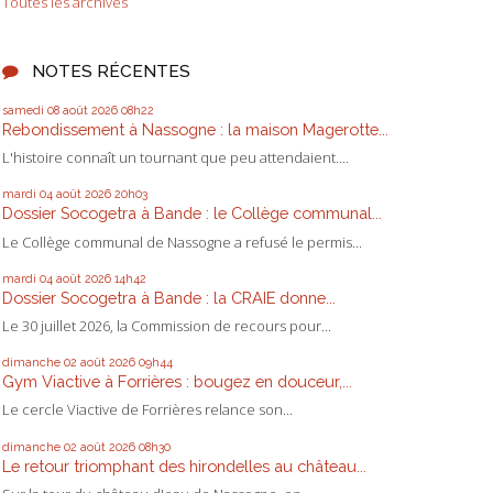
Toutes les archives
NOTES RÉCENTES
samedi 08
août 2026
08h22
Rebondissement à Nassogne : la maison Magerotte...
L'histoire connaît un tournant que peu attendaient....
mardi 04
août 2026
20h03
Dossier Socogetra à Bande : le Collège communal...
Le Collège communal de Nassogne a refusé le permis...
mardi 04
août 2026
14h42
Dossier Socogetra à Bande : la CRAIE donne...
Le 30 juillet 2026, la Commission de recours pour...
dimanche 02
août 2026
09h44
Gym Viactive à Forrières : bougez en douceur,...
Le cercle Viactive de Forrières relance son...
dimanche 02
août 2026
08h30
Le retour triomphant des hirondelles au château...