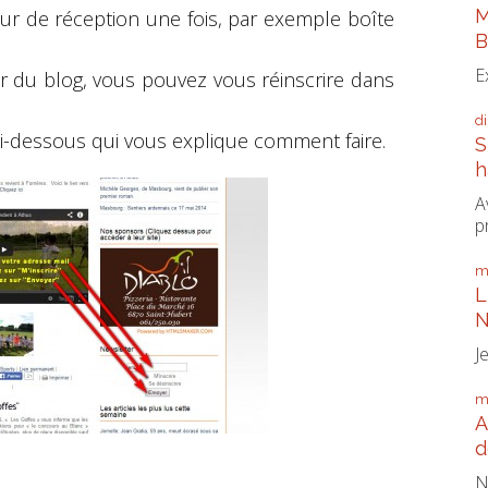
M
eur de réception une fois, par exemple boîte
B
E
er du blog, vous pouvez vous réinscrire dans
d
 ci-dessous qui vous explique comment faire.
S
h
A
p
m
L
N
J
m
A
d
N