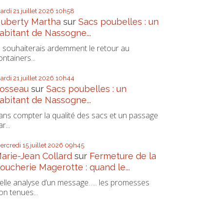
ardi 21
juillet 2026
10h58
uberty Martha
sur
Sacs poubelles : un
abitant de Nassogne...
e souhaiterais ardemment le retour au
ontainers...
ardi 21
juillet 2026
10h44
osseau
sur
Sacs poubelles : un
abitant de Nassogne...
ans compter la qualité des sacs et un passage
r...
ercredi 15
juillet 2026
09h45
arie-Jean Collard
sur
Fermeture de la
oucherie Magerotte : quand le...
elle analyse d’un message….. les promesses
on tenues...