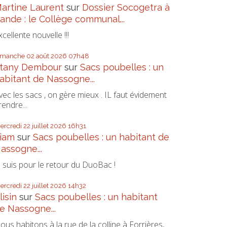
artine Laurent
sur
Dossier Socogetra à
ande : le Collège communal...
xcellente nouvelle !!!
imanche 02
août 2026
07h48
tany Dembour
sur
Sacs poubelles : un
abitant de Nassogne...
vec les sacs , on gère mieux . IL faut évidement
rendre...
ercredi 22
juillet 2026
16h31
iam
sur
Sacs poubelles : un habitant de
assogne...
e suis pour le retour du DuoBac !
ercredi 22
juillet 2026
14h32
lisin
sur
Sacs poubelles : un habitant
e Nassogne...
ous habitons à la rue de la colline à Forrières,