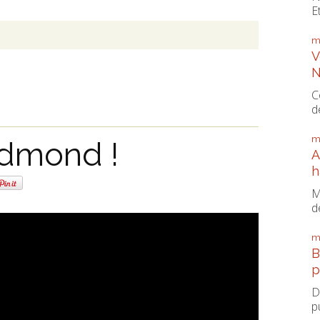
E
m
V
N
C
d
m
dmond !
A
h
M
d
m
B
p
D
p