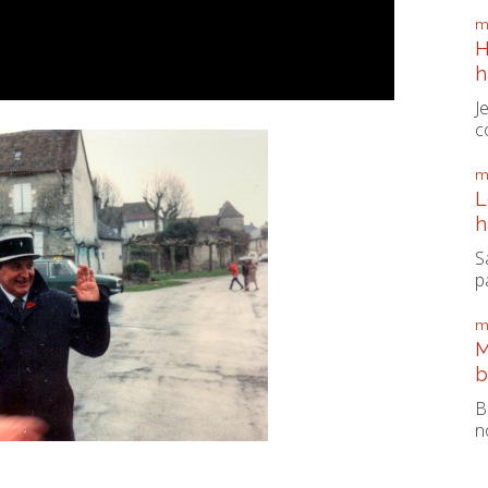
m
H
h
J
c
m
L
h
S
pa
m
M
b
B
n