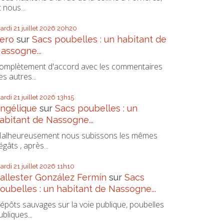
t nous...
ardi 21
juillet 2026
20h20
ero
sur
Sacs poubelles : un habitant de
assogne...
omplètement d'accord avec les commentaires
es autres...
ardi 21
juillet 2026
13h15
ngélique
sur
Sacs poubelles : un
abitant de Nassogne...
alheureusement nous subissons les mêmes
égâts , après...
ardi 21
juillet 2026
11h10
allester González Fermín
sur
Sacs
oubelles : un habitant de Nassogne...
épôts sauvages sur la voie publique, poubelles
ubliques...