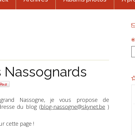
es Nassognards
 grand Nassogne, je vous propose de
dresse du blog (
blog-nassogne@skynet.be
)
ur cette page !