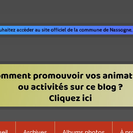
eil
Archives
Albums photos
À pr