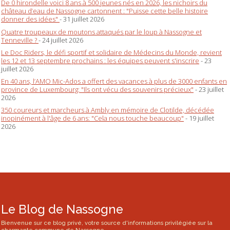
De 0 hirondelle voici 8 ans à 500 jeunes nés en 2026, les nichoirs du
château d’eau de Nassogne cartonnent : "Puisse cette belle histoire
donner des idées"
- 31 juillet 2026
Quatre troupeaux de moutons attaqués par le loup à Nassogne et
Tenneville ?
- 24 juillet 2026
Le Doc Riders, le défi sportif et solidaire de Médecins du Monde, revient
les 12 et 13 septembre prochains : les équipes peuvent s'inscrire
- 23
juillet 2026
En 40 ans, l’AMO Mic-Ados a offert des vacances à plus de 3000 enfants en
province de Luxembourg: "Ils ont vécu des souvenirs précieux"
- 23 juillet
2026
350 coureurs et marcheurs à Ambly en mémoire de Clotilde, décédée
inopinément à l'âge de 6 ans: "Cela nous touche beaucoup"
- 19 juillet
2026
Le Blog de Nassogne
Bienvenue sur ce blog privé, votre source d'informations privilégiée sur la