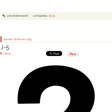
LIEN PERMANENT
CATÉGORIES :
BLOG
samedi 28
février 2015
J-5
Share