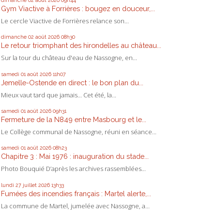
Gym Viactive à Forrières : bougez en douceur,...
Le cercle Viactive de Forrières relance son...
dimanche 02
août 2026
08h30
Le retour triomphant des hirondelles au château...
Sur la tour du château d'eau de Nassogne, en...
samedi 01
août 2026
11h07
Jemelle-Ostende en direct : le bon plan du...
Mieux vaut tard que jamais... Cet été, la...
samedi 01
août 2026
09h31
Fermeture de la N849 entre Masbourg et le...
Le Collège communal de Nassogne, réuni en séance...
samedi 01
août 2026
08h23
Chapitre 3 : Mai 1976 : inauguration du stade...
Photo Bouquié D’après les archives rassemblées...
lundi 27
juillet 2026
13h33
Fumées des incendies français : Martel alerte,...
La commune de Martel, jumelée avec Nassogne, a...