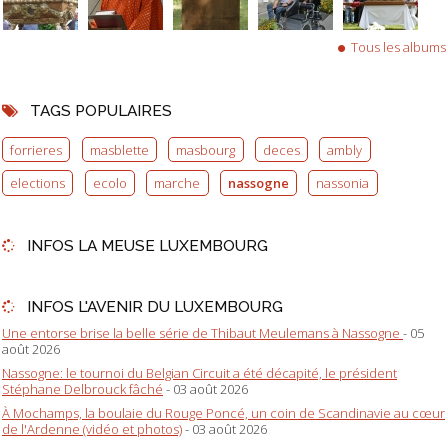
Tous les albums
TAGS POPULAIRES
forrieres
masblette
masbourg
deces
ambly
elections
ecolo
marche
nassogne
nassonia
INFOS LA MEUSE LUXEMBOURG
INFOS L'AVENIR DU LUXEMBOURG
Une entorse brise la belle série de Thibaut Meulemans à Nassogne
- 05
août 2026
Nassogne: le tournoi du Belgian Circuit a été décapité, le président
Stéphane Delbrouck fâché
- 03 août 2026
À Mochamps, la boulaie du Rouge Poncé, un coin de Scandinavie au cœur
de l'Ardenne (vidéo et photos)
- 03 août 2026