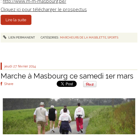
:
http://www.m-m-masbourg.be/
Cliquez ici pour télécharger le prospectus
Lire la suite
LIEN PERMANENT
CATÉGORIES :
MARCHEURS DE LA MASBLETTE
,
SPORTS
jeudi 27
février 2014
Marche à Masbourg ce samedi 1er mars
Share