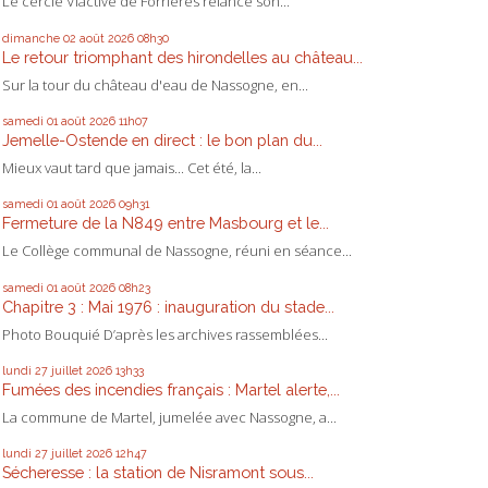
Le cercle Viactive de Forrières relance son...
dimanche 02
août 2026
08h30
Le retour triomphant des hirondelles au château...
Sur la tour du château d'eau de Nassogne, en...
samedi 01
août 2026
11h07
Jemelle-Ostende en direct : le bon plan du...
Mieux vaut tard que jamais... Cet été, la...
samedi 01
août 2026
09h31
Fermeture de la N849 entre Masbourg et le...
Le Collège communal de Nassogne, réuni en séance...
samedi 01
août 2026
08h23
Chapitre 3 : Mai 1976 : inauguration du stade...
Photo Bouquié D’après les archives rassemblées...
lundi 27
juillet 2026
13h33
Fumées des incendies français : Martel alerte,...
La commune de Martel, jumelée avec Nassogne, a...
lundi 27
juillet 2026
12h47
Sécheresse : la station de Nisramont sous...