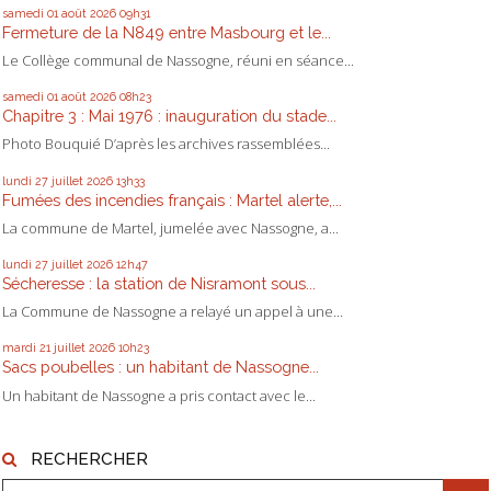
samedi 01
août 2026
09h31
Fermeture de la N849 entre Masbourg et le...
Le Collège communal de Nassogne, réuni en séance...
samedi 01
août 2026
08h23
Chapitre 3 : Mai 1976 : inauguration du stade...
Photo Bouquié D’après les archives rassemblées...
lundi 27
juillet 2026
13h33
Fumées des incendies français : Martel alerte,...
La commune de Martel, jumelée avec Nassogne, a...
lundi 27
juillet 2026
12h47
Sécheresse : la station de Nisramont sous...
La Commune de Nassogne a relayé un appel à une...
mardi 21
juillet 2026
10h23
Sacs poubelles : un habitant de Nassogne...
Un habitant de Nassogne a pris contact avec le...
RECHERCHER