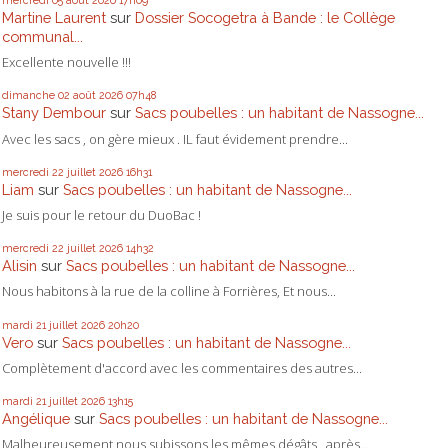
mercredi 05
août 2026
17h09
Martine Laurent
sur
Dossier Socogetra à Bande : le Collège
communal...
Excellente nouvelle !!!
dimanche 02
août 2026
07h48
Stany Dembour
sur
Sacs poubelles : un habitant de Nassogne...
Avec les sacs , on gère mieux . IL faut évidement prendre...
mercredi 22
juillet 2026
16h31
Liam
sur
Sacs poubelles : un habitant de Nassogne...
Je suis pour le retour du DuoBac !
mercredi 22
juillet 2026
14h32
Alisin
sur
Sacs poubelles : un habitant de Nassogne...
Nous habitons à la rue de la colline à Forrières, Et nous...
mardi 21
juillet 2026
20h20
Vero
sur
Sacs poubelles : un habitant de Nassogne...
Complètement d'accord avec les commentaires des autres...
mardi 21
juillet 2026
13h15
Angélique
sur
Sacs poubelles : un habitant de Nassogne...
Malheureusement nous subissons les mêmes dégâts , après...