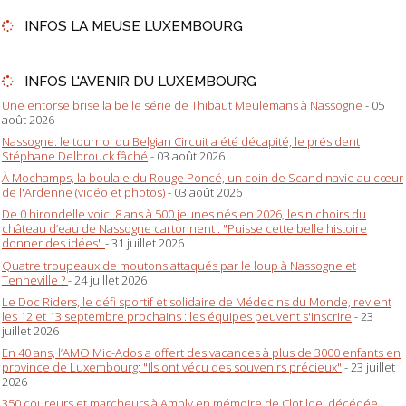
INFOS LA MEUSE LUXEMBOURG
INFOS L'AVENIR DU LUXEMBOURG
Une entorse brise la belle série de Thibaut Meulemans à Nassogne
- 05
août 2026
Nassogne: le tournoi du Belgian Circuit a été décapité, le président
Stéphane Delbrouck fâché
- 03 août 2026
À Mochamps, la boulaie du Rouge Poncé, un coin de Scandinavie au cœur
de l'Ardenne (vidéo et photos)
- 03 août 2026
De 0 hirondelle voici 8 ans à 500 jeunes nés en 2026, les nichoirs du
château d’eau de Nassogne cartonnent : "Puisse cette belle histoire
donner des idées"
- 31 juillet 2026
Quatre troupeaux de moutons attaqués par le loup à Nassogne et
Tenneville ?
- 24 juillet 2026
Le Doc Riders, le défi sportif et solidaire de Médecins du Monde, revient
les 12 et 13 septembre prochains : les équipes peuvent s'inscrire
- 23
juillet 2026
En 40 ans, l’AMO Mic-Ados a offert des vacances à plus de 3000 enfants en
province de Luxembourg: "Ils ont vécu des souvenirs précieux"
- 23 juillet
2026
350 coureurs et marcheurs à Ambly en mémoire de Clotilde, décédée