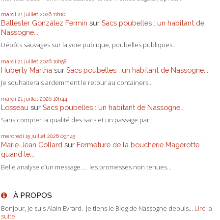
mardi 21
juillet 2026
11h10
Ballester González Fermín
sur
Sacs poubelles : un habitant de
Nassogne...
Dépôts sauvages sur la voie publique, poubelles publiques...
mardi 21
juillet 2026
10h58
Huberty Martha
sur
Sacs poubelles : un habitant de Nassogne...
Je souhaiterais ardemment le retour au containers...
mardi 21
juillet 2026
10h44
Losseau
sur
Sacs poubelles : un habitant de Nassogne...
Sans compter la qualité des sacs et un passage par...
mercredi 15
juillet 2026
09h45
Marie-Jean Collard
sur
Fermeture de la boucherie Magerotte :
quand le...
Belle analyse d’un message….. les promesses non tenues...
À PROPOS
Bonjour, Je suis Alain Evrard. je tiens le Blog de Nassogne depuis...
Lire la
suite