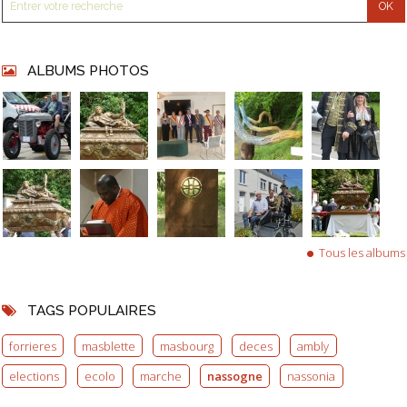
ALBUMS PHOTOS
Tous les albums
TAGS POPULAIRES
forrieres
masblette
masbourg
deces
ambly
elections
ecolo
marche
nassogne
nassonia