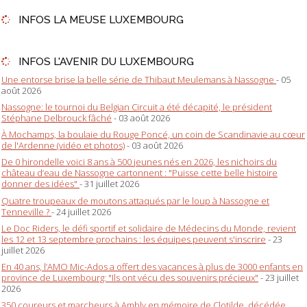
INFOS LA MEUSE LUXEMBOURG
INFOS L'AVENIR DU LUXEMBOURG
Une entorse brise la belle série de Thibaut Meulemans à Nassogne
- 05
août 2026
Nassogne: le tournoi du Belgian Circuit a été décapité, le président
Stéphane Delbrouck fâché
- 03 août 2026
À Mochamps, la boulaie du Rouge Poncé, un coin de Scandinavie au cœur
de l'Ardenne (vidéo et photos)
- 03 août 2026
De 0 hirondelle voici 8 ans à 500 jeunes nés en 2026, les nichoirs du
château d’eau de Nassogne cartonnent : "Puisse cette belle histoire
donner des idées"
- 31 juillet 2026
Quatre troupeaux de moutons attaqués par le loup à Nassogne et
Tenneville ?
- 24 juillet 2026
Le Doc Riders, le défi sportif et solidaire de Médecins du Monde, revient
les 12 et 13 septembre prochains : les équipes peuvent s'inscrire
- 23
juillet 2026
En 40 ans, l’AMO Mic-Ados a offert des vacances à plus de 3000 enfants en
province de Luxembourg: "Ils ont vécu des souvenirs précieux"
- 23 juillet
2026
350 coureurs et marcheurs à Ambly en mémoire de Clotilde, décédée