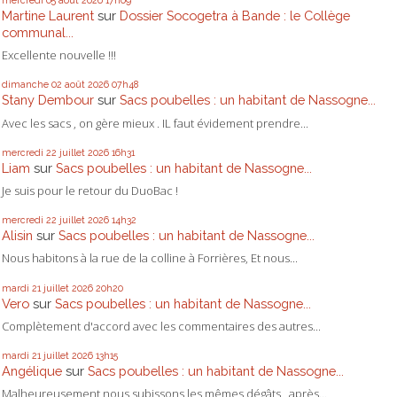
mercredi 05
août 2026
17h09
Martine Laurent
sur
Dossier Socogetra à Bande : le Collège
communal...
Excellente nouvelle !!!
dimanche 02
août 2026
07h48
Stany Dembour
sur
Sacs poubelles : un habitant de Nassogne...
Avec les sacs , on gère mieux . IL faut évidement prendre...
mercredi 22
juillet 2026
16h31
Liam
sur
Sacs poubelles : un habitant de Nassogne...
Je suis pour le retour du DuoBac !
mercredi 22
juillet 2026
14h32
Alisin
sur
Sacs poubelles : un habitant de Nassogne...
Nous habitons à la rue de la colline à Forrières, Et nous...
mardi 21
juillet 2026
20h20
Vero
sur
Sacs poubelles : un habitant de Nassogne...
Complètement d'accord avec les commentaires des autres...
mardi 21
juillet 2026
13h15
Angélique
sur
Sacs poubelles : un habitant de Nassogne...
Malheureusement nous subissons les mêmes dégâts , après...