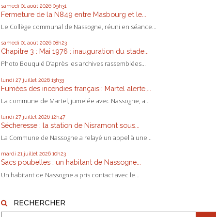
samedi 01
août 2026
09h31
Fermeture de la N849 entre Masbourg et le...
Le Collège communal de Nassogne, réuni en séance...
samedi 01
août 2026
08h23
Chapitre 3 : Mai 1976 : inauguration du stade...
Photo Bouquié D’après les archives rassemblées...
lundi 27
juillet 2026
13h33
Fumées des incendies français : Martel alerte,...
La commune de Martel, jumelée avec Nassogne, a...
lundi 27
juillet 2026
12h47
Sécheresse : la station de Nisramont sous...
La Commune de Nassogne a relayé un appel à une...
mardi 21
juillet 2026
10h23
Sacs poubelles : un habitant de Nassogne...
Un habitant de Nassogne a pris contact avec le...
RECHERCHER