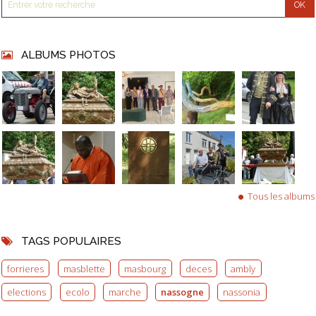
ALBUMS PHOTOS
Tous les albums
TAGS POPULAIRES
forrieres
masblette
masbourg
deces
ambly
elections
ecolo
marche
nassogne
nassonia