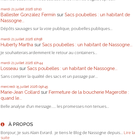
mardi 21
juillet 2026
11h10
Ballester González Fermín
sur
Sacs poubelles : un habitant de
Nassogne...
Dépôts sauvages sur la voie publique, poubelles publiques...
mardi 21
juillet 2026
10h58
Huberty Martha
sur
Sacs poubelles : un habitant de Nassogne...
Je souhaiterais ardemment le retour au containers...
mardi 21
juillet 2026
10h44
Losseau
sur
Sacs poubelles : un habitant de Nassogne...
Sans compter la qualité des sacs et un passage par...
mercredi 15
juillet 2026
09h45
Marie-Jean Collard
sur
Fermeture de la boucherie Magerotte :
quand le...
Belle analyse d’un message….. les promesses non tenues...
À PROPOS
Bonjour, Je suis Alain Evrard. je tiens le Blog de Nassogne depuis...
Lire la
suite