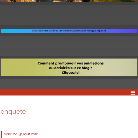
enquete
vendredi 31
août 2012