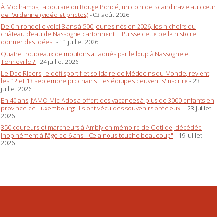
À Mochamps, la boulaie du Rouge Poncé, un coin de Scandinavie au cœur
de l'Ardenne (vidéo et photos)
- 03 août 2026
De 0 hirondelle voici 8 ans à 500 jeunes nés en 2026, les nichoirs du
château d’eau de Nassogne cartonnent : "Puisse cette belle histoire
donner des idées"
- 31 juillet 2026
Quatre troupeaux de moutons attaqués par le loup à Nassogne et
Tenneville ?
- 24 juillet 2026
Le Doc Riders, le défi sportif et solidaire de Médecins du Monde, revient
les 12 et 13 septembre prochains : les équipes peuvent s'inscrire
- 23
juillet 2026
En 40 ans, l’AMO Mic-Ados a offert des vacances à plus de 3000 enfants en
province de Luxembourg: "Ils ont vécu des souvenirs précieux"
- 23 juillet
2026
350 coureurs et marcheurs à Ambly en mémoire de Clotilde, décédée
inopinément à l'âge de 6 ans: "Cela nous touche beaucoup"
- 19 juillet
2026