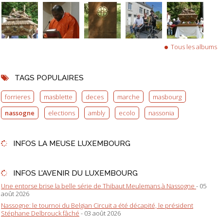
Tous les albums
TAGS POPULAIRES
forrieres
masblette
deces
marche
masbourg
nassogne
elections
ambly
ecolo
nassonia
INFOS LA MEUSE LUXEMBOURG
INFOS L'AVENIR DU LUXEMBOURG
Une entorse brise la belle série de Thibaut Meulemans à Nassogne
- 05
août 2026
Nassogne: le tournoi du Belgian Circuit a été décapité, le président
Stéphane Delbrouck fâché
- 03 août 2026