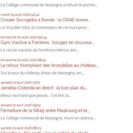
Le Collège communal de Nassogne a refusé le permis...
mardi 04
août 2026
14h42
Dossier Socogetra à Bande : la CRAIE donne...
Le 30 juillet 2026, la Commission de recours pour...
dimanche 02
août 2026
09h44
Gym Viactive à Forrières : bougez en douceur,...
Le cercle Viactive de Forrières relance son...
dimanche 02
août 2026
08h30
Le retour triomphant des hirondelles au château...
Sur la tour du château d'eau de Nassogne, en...
samedi 01
août 2026
11h07
Jemelle-Ostende en direct : le bon plan du...
Mieux vaut tard que jamais... Cet été, la...
samedi 01
août 2026
09h31
Fermeture de la N849 entre Masbourg et le...
Le Collège communal de Nassogne, réuni en séance...
samedi 01
août 2026
08h23