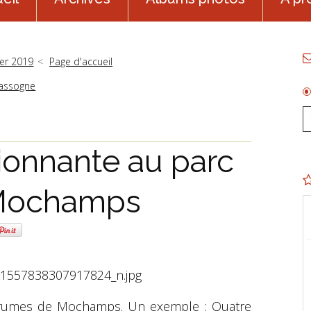
ier 2019
Page d'accueil
Nassogne
ionnante au parc
 Mochamps
grumes de Mochamps. Un exemple : Quatre