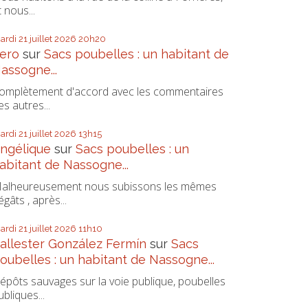
t nous...
ardi 21
juillet 2026
20h20
ero
sur
Sacs poubelles : un habitant de
assogne...
omplètement d'accord avec les commentaires
es autres...
ardi 21
juillet 2026
13h15
ngélique
sur
Sacs poubelles : un
abitant de Nassogne...
alheureusement nous subissons les mêmes
égâts , après...
ardi 21
juillet 2026
11h10
allester González Fermín
sur
Sacs
oubelles : un habitant de Nassogne...
épôts sauvages sur la voie publique, poubelles
ubliques...