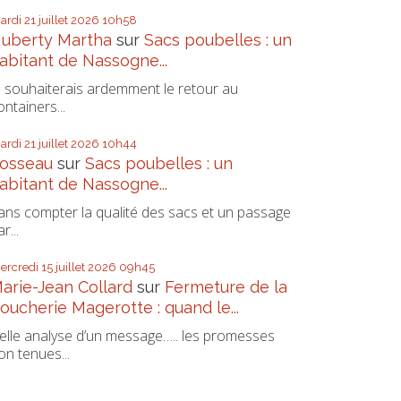
ardi 21
juillet 2026
10h58
uberty Martha
sur
Sacs poubelles : un
abitant de Nassogne...
e souhaiterais ardemment le retour au
ontainers...
ardi 21
juillet 2026
10h44
osseau
sur
Sacs poubelles : un
abitant de Nassogne...
ans compter la qualité des sacs et un passage
r...
ercredi 15
juillet 2026
09h45
arie-Jean Collard
sur
Fermeture de la
oucherie Magerotte : quand le...
elle analyse d’un message….. les promesses
on tenues...