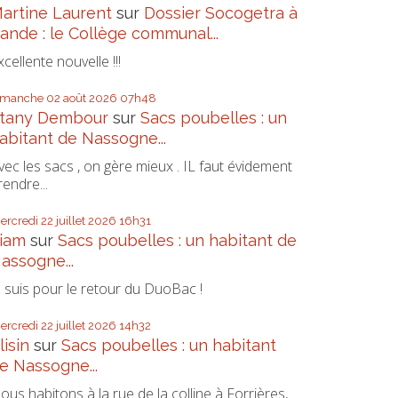
artine Laurent
sur
Dossier Socogetra à
ande : le Collège communal...
xcellente nouvelle !!!
imanche 02
août 2026
07h48
tany Dembour
sur
Sacs poubelles : un
abitant de Nassogne...
vec les sacs , on gère mieux . IL faut évidement
rendre...
ercredi 22
juillet 2026
16h31
iam
sur
Sacs poubelles : un habitant de
assogne...
e suis pour le retour du DuoBac !
ercredi 22
juillet 2026
14h32
lisin
sur
Sacs poubelles : un habitant
e Nassogne...
ous habitons à la rue de la colline à Forrières,