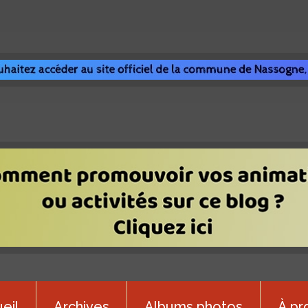
eil
Archives
Albums photos
À pr