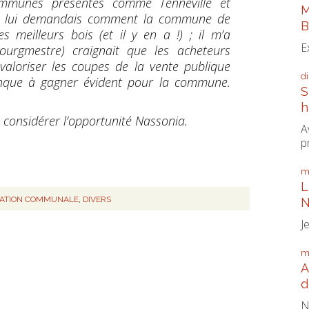
ommunes présentes comme Tenneville et
M
 je lui demandais comment la commune de
B
 meilleurs bois (et il y en a !) ; il m’a
E
rgmestre) craignait que les acheteurs
évaloriser les coupes de la vente publique
d
anque à gagner évident pour la commune.
S
h
e considérer l’opportunité Nassonia.
A
p
m
L
RATION COMMUNALE
,
DIVERS
N
J
m
A
d
N