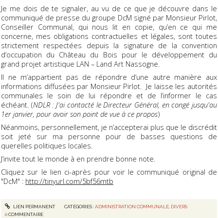
Je me dois de te signaler, au vu de ce que je découvre dans le
communiqué de presse du groupe DcM signé par Monsieur Pirlot,
Conseiller Communal, qui nous lit en copie, qu’en ce qui me
concerne, mes obligations contractuelles et légales, sont toutes
strictement respectées depuis la signature de la convention
d’occupation du Château du Bois pour le développement du
grand projet artistique LAN – Land Art Nassogne.
Il ne m’appartient pas de répondre d’une autre manière aux
informations diffusées par Monsieur Pirlot. Je laisse les autorités
communales le soin de lui répondre et de l’informer le cas
échéant. (
NDLR : J'ai contacté le Directeur Général, en congé jusqu'au
1er janvier, pour avoir son point de vue à ce propos
)
Néanmoins, personnellement, je n’accepterai plus que le discrédit
soit jeté sur ma personne pour de basses questions de
querelles politiques locales.
J’invite tout le monde à en prendre bonne note.
Cliquez sur le lien ci-après pour voir le communiqué original de
"DcM" :
http://tinyurl.com/5bf56mtb
LIEN PERMANENT
CATÉGORIES :
ADMINISTRATION COMMUNALE
,
DIVERS
0
COMMENTAIRE