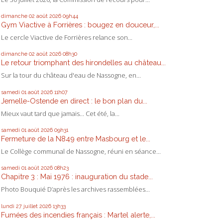
dimanche 02
août 2026
09h44
Gym Viactive à Forrières : bougez en douceur,...
Le cercle Viactive de Forrières relance son...
dimanche 02
août 2026
08h30
Le retour triomphant des hirondelles au château...
Sur la tour du château d'eau de Nassogne, en...
samedi 01
août 2026
11h07
Jemelle-Ostende en direct : le bon plan du...
Mieux vaut tard que jamais... Cet été, la...
samedi 01
août 2026
09h31
Fermeture de la N849 entre Masbourg et le...
Le Collège communal de Nassogne, réuni en séance...
samedi 01
août 2026
08h23
Chapitre 3 : Mai 1976 : inauguration du stade...
Photo Bouquié D’après les archives rassemblées...
lundi 27
juillet 2026
13h33
Fumées des incendies français : Martel alerte,...