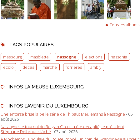
Tous les albums
TAGS POPULAIRES
masbourg
masblette
nassogne
elections
nassonia
ecolo
deces
marche
forrieres
ambly
INFOS LA MEUSE LUXEMBOURG
INFOS L'AVENIR DU LUXEMBOURG
Une entorse brise la belle série de Thibaut Meulemans à Nassogne
- 05
août 2026
Nassogne: le tournoi du Belgian Circuit a été décapité, le président
Stéphane Delbrouck fâché
- 03 août 2026
À Mochamps, la boulaie du Rouge Poncé, un coin de Scandinavie au cœur