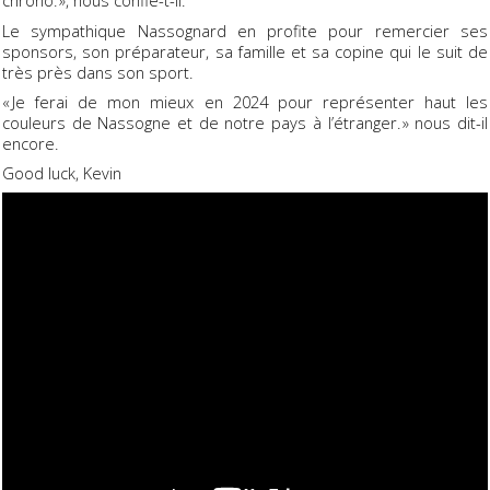
chrono. », nous confie-t-il.
Le sympathique Nassognard en profite pour remercier ses
sponsors, son préparateur, sa famille et sa copine qui le suit de
très près dans son sport.
« Je ferai de mon mieux en 2024 pour représenter haut les
couleurs de Nassogne et de notre pays à l’étranger. » nous dit-il
encore.
Good luck, Kevin