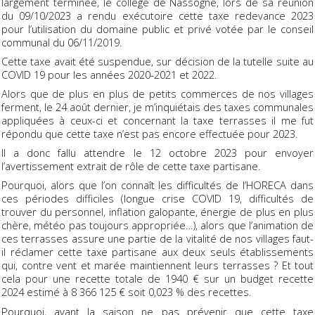
largement terminée, le collège de Nassogne, lors de sa réunion
du 09/10/2023 a rendu exécutoire cette taxe redevance 2023
pour l’utilisation du domaine public et privé votée par le conseil
communal du 06/11/2019.
Cette taxe avait été suspendue, sur décision de la tutelle suite au
COVID 19 pour les années 2020-2021 et 2022.
Alors que de plus en plus de petits commerces de nos villages
ferment, le 24 août dernier, je m’inquiétais des taxes communales
appliquées à ceux-ci et concernant la taxe terrasses il me fut
répondu que cette taxe n’est pas encore effectuée pour 2023.
Il a donc fallu attendre le 12 octobre 2023 pour envoyer
l’avertissement extrait de rôle de cette taxe partisane.
Pourquoi, alors que l’on connaît les difficultés de l’HORECA dans
ces périodes difficiles (longue crise COVID 19, difficultés de
trouver du personnel, inflation galopante, énergie de plus en plus
chère, météo pas toujours appropriée…), alors que l’animation de
ces terrasses assure une partie de la vitalité de nos villages faut-
il réclamer cette taxe partisane aux deux seuls établissements
qui, contre vent et marée maintiennent leurs terrasses ? Et tout
cela pour une recette totale de 1940 € sur un budget recette
2024 estimé à 8 366 125 € soit 0,023 % des recettes.
Pourquoi, avant la saison ne pas prévenir que cette taxe