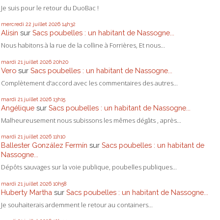
Je suis pour le retour du DuoBac !
mercredi 22
juillet 2026
14h32
Alisin
sur
Sacs poubelles : un habitant de Nassogne...
Nous habitons à la rue de la colline à Forrières, Et nous...
mardi 21
juillet 2026
20h20
Vero
sur
Sacs poubelles : un habitant de Nassogne...
Complètement d'accord avec les commentaires des autres...
mardi 21
juillet 2026
13h15
Angélique
sur
Sacs poubelles : un habitant de Nassogne...
Malheureusement nous subissons les mêmes dégâts , après...
mardi 21
juillet 2026
11h10
Ballester González Fermín
sur
Sacs poubelles : un habitant de
Nassogne...
Dépôts sauvages sur la voie publique, poubelles publiques...
mardi 21
juillet 2026
10h58
Huberty Martha
sur
Sacs poubelles : un habitant de Nassogne...
Je souhaiterais ardemment le retour au containers...