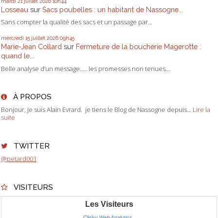
mardi 21
juillet 2026
10h44
Losseau
sur
Sacs poubelles : un habitant de Nassogne...
Sans compter la qualité des sacs et un passage par...
mercredi 15
juillet 2026
09h45
Marie-Jean Collard
sur
Fermeture de la boucherie Magerotte :
quand le...
Belle analyse d’un message….. les promesses non tenues...
À PROPOS
Bonjour, Je suis Alain Evrard. je tiens le Blog de Nassogne depuis...
Lire la
suite
TWITTER
@petard001
VISITEURS