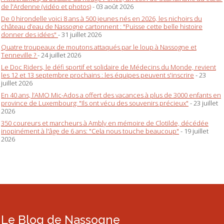
de l'Ardenne (vidéo et photos)
- 03 août 2026
De 0 hirondelle voici 8 ans à 500 jeunes nés en 2026, les nichoirs du
château d’eau de Nassogne cartonnent : "Puisse cette belle histoire
donner des idées"
- 31 juillet 2026
Quatre troupeaux de moutons attaqués par le loup à Nassogne et
Tenneville ?
- 24 juillet 2026
Le Doc Riders, le défi sportif et solidaire de Médecins du Monde, revient
les 12 et 13 septembre prochains : les équipes peuvent s'inscrire
- 23
juillet 2026
En 40 ans, l’AMO Mic-Ados a offert des vacances à plus de 3000 enfants en
province de Luxembourg: "Ils ont vécu des souvenirs précieux"
- 23 juillet
2026
350 coureurs et marcheurs à Ambly en mémoire de Clotilde, décédée
inopinément à l'âge de 6 ans: "Cela nous touche beaucoup"
- 19 juillet
2026
Le Blog de Nassogne