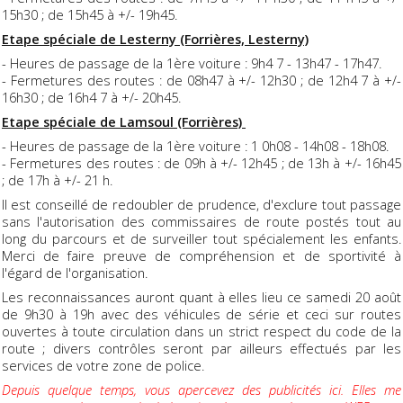
15h30 ; de 15h45 à +/- 19h45.
Etape spéciale de Lesterny (Forrières, Lesterny)
- Heures de passage de la 1ère voiture : 9h4 7 - 13h47 - 17h47.
- Fermetures des routes : de 08h47 à +/- 12h30 ; de 12h4 7 à +/-
16h30 ; de 16h4 7 à +/- 20h45.
Etape spéciale de Lamsoul (Forrières)
- Heures de passage de la 1ère voiture : 1 0h08 - 14h08 - 18h08.
- Fermetures des routes : de 09h à +/- 12h45 ; de 13h à +/- 16h45
; de 17h à +/- 21 h.
Il est conseillé de redoubler de prudence, d'exclure tout passage
sans l'autorisation des commissaires de route postés tout au
long du parcours et de surveiller tout spécialement les enfants.
Merci de faire preuve de compréhension et de sportivité à
l'égard de l'organisation.
Les reconnaissances auront quant à elles lieu ce samedi 20 août
de 9h30 à 19h avec des véhicules de série et ceci sur routes
ouvertes à toute circulation dans un strict respect du code de la
route ; divers contrôles seront par ailleurs effectués par les
services de votre zone de police.
Depuis quelque temps, vous apercevez des publicités ici. Elles me