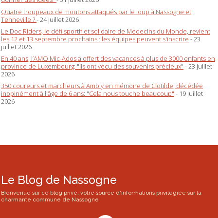
Quatre troupeaux de moutons attaqués par le loup à Nassogne et
Tenneville ?
- 24 juillet 2026
Le Doc Riders, le défi sportif et solidaire de Médecins du Monde, revient
les 12 et 13 septembre prochains : les équipes peuvent s'inscrire
- 23
juillet 2026
En 40 ans, l’AMO Mic-Ados a offert des vacances à plus de 3000 enfants en
province de Luxembourg: "Ils ont vécu des souvenirs précieux"
- 23 juillet
2026
350 coureurs et marcheurs à Ambly en mémoire de Clotilde, décédée
inopinément à l'âge de 6 ans: "Cela nous touche beaucoup"
- 19 juillet
2026
Le Blog de Nassogne
Bienvenue sur ce blog privé, votre source d'informations privilégiée sur la
charmante commune de Nassogne