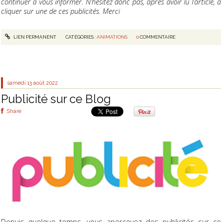
continuer à vous informer. N’hésitez donc pas, après avoir lu l’article, à
cliquer sur une de ces publicités. Merci
LIEN PERMANENT
CATÉGORIES :
ANIMATIONS
0
COMMENTAIRE
samedi 13
août 2022
Publicité sur ce Blog
Share
Depuis quelque temps, vous apercevez des publicités sur ce