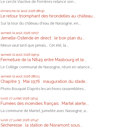
Le cercle Viactive de Forrières relance son...
dimanche 02
août 2026
08h30
Le retour triomphant des hirondelles au château...
Sur la tour du château d'eau de Nassogne, en...
samedi 01
août 2026
11h07
Jemelle-Ostende en direct : le bon plan du...
Mieux vaut tard que jamais... Cet été, la...
samedi 01
août 2026
09h31
Fermeture de la N849 entre Masbourg et le...
Le Collège communal de Nassogne, réuni en séance...
samedi 01
août 2026
08h23
Chapitre 3 : Mai 1976 : inauguration du stade...
Photo Bouquié D’après les archives rassemblées...
lundi 27
juillet 2026
13h33
Fumées des incendies français : Martel alerte,...
La commune de Martel, jumelée avec Nassogne, a...
lundi 27
juillet 2026
12h47
Sécheresse : la station de Nisramont sous...